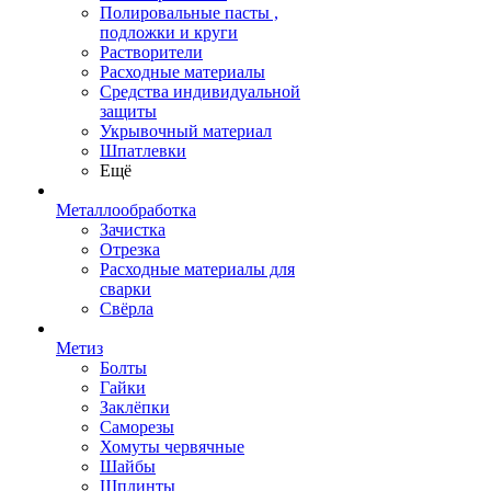
Полировальные пасты ,
подложки и круги
Растворители
Расходные материалы
Средства индивидуальной
защиты
Укрывочный материал
Шпатлевки
Ещё
Металлообработка
Зачистка
Отрезка
Расходные материалы для
сварки
Свёрла
Метиз
Болты
Гайки
Заклёпки
Саморезы
Хомуты червячные
Шайбы
Шплинты