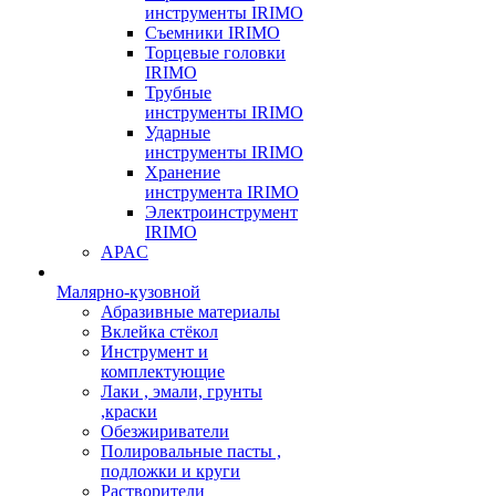
инструменты IRIMO
Съемники IRIMO
Торцевые головки
IRIMO
Трубные
инструменты IRIMO
Ударные
инструменты IRIMO
Хранение
инструмента IRIMO
Электроинструмент
IRIMO
APAC
Малярно-кузовной
Абразивные материалы
Вклейка стёкол
Инструмент и
комплектующие
Лаки , эмали, грунты
,краски
Обезжириватели
Полировальные пасты ,
подложки и круги
Растворители