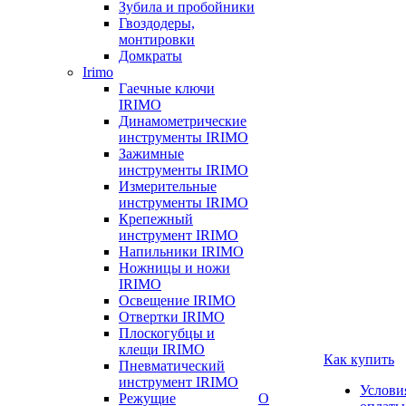
Зубила и пробойники
Гвоздодеры,
монтировки
Домкраты
Irimo
Гаечные ключи
IRIMO
Динамометрические
инструменты IRIMO
Зажимные
инструменты IRIMO
Измерительные
инструменты IRIMO
Крепежный
инструмент IRIMO
Напильники IRIMO
Ножницы и ножи
IRIMO
Освещение IRIMO
Отвертки IRIMO
Плоскогубцы и
клещи IRIMO
Как купить
Пневматический
инструмент IRIMO
Услови
Режущие
О