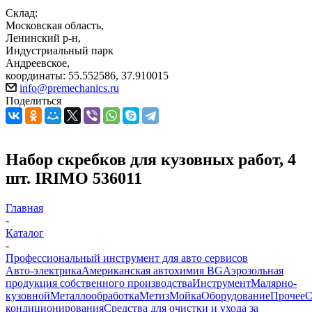
Склад:
Московская область,
Ленинский р-н,
Индустриальный парк
Андреевское,
координаты: 55.552586, 37.910015
info@premechanics.ru
Поделиться
Набор скребков для кузовных работ, 4
шт. IRIMO 536011
Главная
-
Каталог
-
Профессиональный инструмент для авто сервисов
Авто-электрика
Американская автохимия BG
Аэрозольная
продукция собственного производства
Инструмент
Малярно-
кузовной
Металлообработка
Метиз
Мойка
Оборудование
Прочее
кондиционирования
Средства для очистки и ухода за