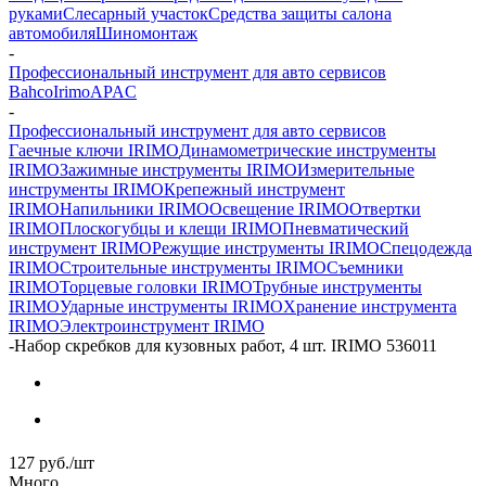
руками
Слесарный участок
Средства защиты салона
автомобиля
Шиномонтаж
-
Профессиональный инструмент для авто сервисов
Bahco
Irimo
APAC
-
Профессиональный инструмент для авто сервисов
Гаечные ключи IRIMO
Динамометрические инструменты
IRIMO
Зажимные инструменты IRIMO
Измерительные
инструменты IRIMO
Крепежный инструмент
IRIMO
Напильники IRIMO
Освещение IRIMO
Отвертки
IRIMO
Плоскогубцы и клещи IRIMO
Пневматический
инструмент IRIMO
Режущие инструменты IRIMO
Спецодежда
IRIMO
Строительные инструменты IRIMO
Съемники
IRIMO
Торцевые головки IRIMO
Трубные инструменты
IRIMO
Ударные инструменты IRIMO
Хранение инструмента
IRIMO
Электроинструмент IRIMO
-
Набор скребков для кузовных работ, 4 шт. IRIMO 536011
127
руб.
/шт
Много