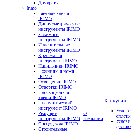
Домкраты
Irimo
Гаечные ключи
IRIMO
Динамометрические
инструменты IRIMO
Зажимные
инструменты IRIMO
Измерительные
инструменты IRIMO
Крепежный
инструмент IRIMO
Напильники IRIMO
Ножницы и ножи
IRIMO
Освещение IRIMO
Отвертки IRIMO
Плоскогубцы и
клещи IRIMO
Как купить
Пневматический
инструмент IRIMO
Услови
Режущие
О
оплаты
инструменты IRIMO
компании
Услови
Спецодежда IRIMO
достав
Строительные