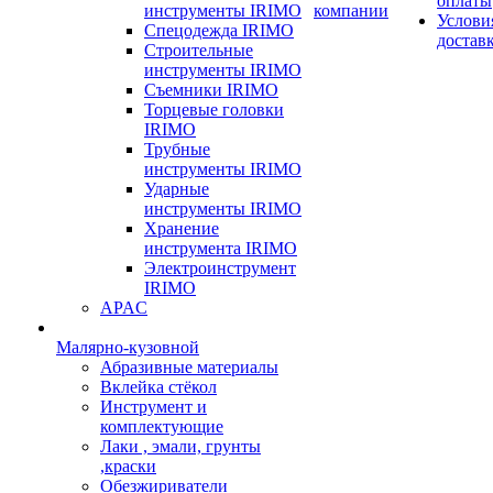
оплаты
инструменты IRIMO
компании
Услови
Спецодежда IRIMO
достав
Строительные
инструменты IRIMO
Съемники IRIMO
Торцевые головки
IRIMO
Трубные
инструменты IRIMO
Ударные
инструменты IRIMO
Хранение
инструмента IRIMO
Электроинструмент
IRIMO
APAC
Малярно-кузовной
Абразивные материалы
Вклейка стёкол
Инструмент и
комплектующие
Лаки , эмали, грунты
,краски
Обезжириватели