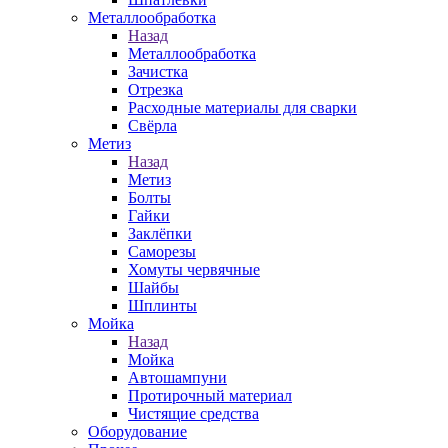
Металлообработка
Назад
Металлообработка
Зачистка
Отрезка
Расходные материалы для сварки
Свёрла
Метиз
Назад
Метиз
Болты
Гайки
Заклёпки
Саморезы
Хомуты червячные
Шайбы
Шплинты
Мойка
Назад
Мойка
Автошампуни
Протирочный материал
Чистящие средства
Оборудование