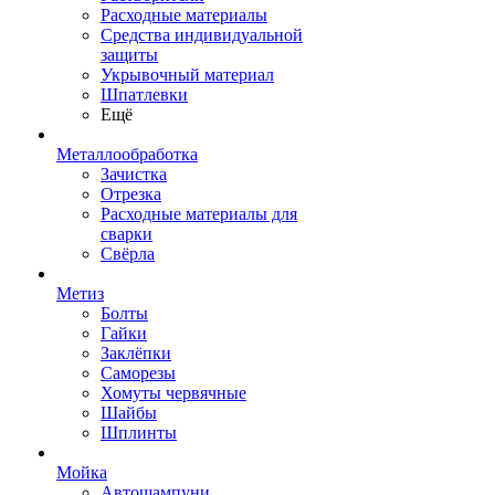
Расходные материалы
Средства индивидуальной
защиты
Укрывочный материал
Шпатлевки
Ещё
Металлообработка
Зачистка
Отрезка
Расходные материалы для
сварки
Свёрла
Метиз
Болты
Гайки
Заклёпки
Саморезы
Хомуты червячные
Шайбы
Шплинты
Мойка
Автошампуни