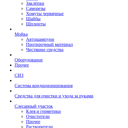
Заклёпки
Саморезы
Хомуты червячные
Шайбы
Шплинты
Мойка
Автошампуни
Протирочный материал
Чистящие средства
Оборудование
Прочее
СИЗ
Система кондиционирования
Средства для очистки и ухода за руками
Слесарный участок
Клея и герметики
Очистители
Прочее
Растворители