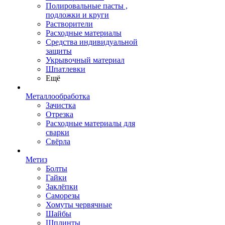
Полировальные пасты ,
подложки и круги
Растворители
Расходные материалы
Средства индивидуальной
защиты
Укрывочный материал
Шпатлевки
Ещё
Металлообработка
Зачистка
Отрезка
Расходные материалы для
сварки
Свёрла
Метиз
Болты
Гайки
Заклёпки
Саморезы
Хомуты червячные
Шайбы
Шплинты