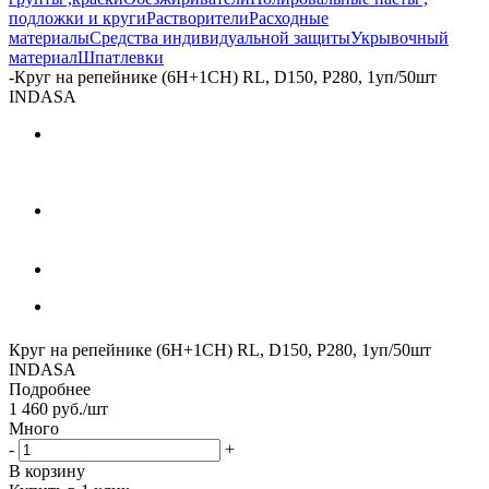
подложки и круги
Растворители
Расходные
материалы
Средства индивидуальной защиты
Укрывочный
материал
Шпатлевки
-
Круг на репейнике (6H+1CH) RL, D150, Р280, 1уп/50шт
INDASA
Круг на репейнике (6H+1CH) RL, D150, Р280, 1уп/50шт
INDASA
Подробнее
1 460
руб.
/шт
Много
-
+
В корзину