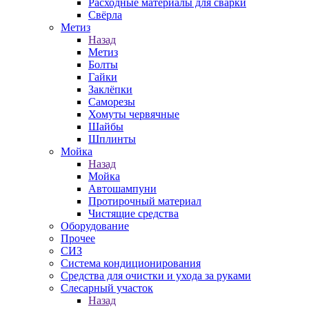
Расходные материалы для сварки
Свёрла
Метиз
Назад
Метиз
Болты
Гайки
Заклёпки
Саморезы
Хомуты червячные
Шайбы
Шплинты
Мойка
Назад
Мойка
Автошампуни
Протирочный материал
Чистящие средства
Оборудование
Прочее
СИЗ
Система кондиционирования
Средства для очистки и ухода за руками
Слесарный участок
Назад