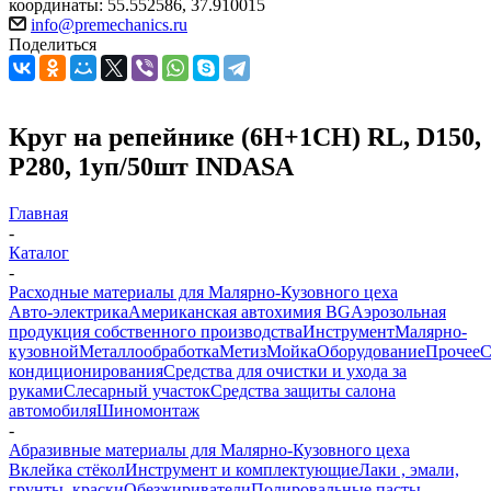
координаты: 55.552586, 37.910015
info@premechanics.ru
Поделиться
Круг на репейнике (6H+1CH) RL, D150,
Р280, 1уп/50шт INDASA
Главная
-
Каталог
-
Расходные материалы для Малярно-Кузовного цеха
Авто-электрика
Американская автохимия BG
Аэрозольная
продукция собственного производства
Инструмент
Малярно-
кузовной
Металлообработка
Метиз
Мойка
Оборудование
Прочее
кондиционирования
Средства для очистки и ухода за
руками
Слесарный участок
Средства защиты салона
автомобиля
Шиномонтаж
-
Абразивные материалы для Малярно-Кузовного цеха
Вклейка стёкол
Инструмент и комплектующие
Лаки , эмали,
грунты ,краски
Обезжириватели
Полировальные пасты ,