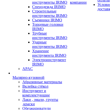
оплаты
инструменты IRIMO
компании
Услови
Спецодежда IRIMO
достав
Строительные
инструменты IRIMO
Съемники IRIMO
Торцевые головки
IRIMO
Трубные
инструменты IRIMO
Ударные
инструменты IRIMO
Хранение
инструмента IRIMO
Электроинструмент
IRIMO
APAC
Малярно-кузовной
Абразивные материалы
Вклейка стёкол
Инструмент и
комплектующие
Лаки , эмали, грунты
,краски
Обезжириватели