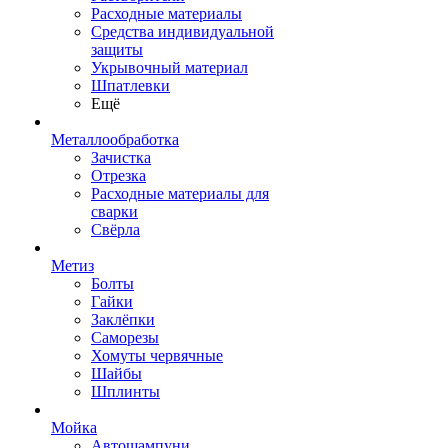
Расходные материалы
Средства индивидуальной
защиты
Укрывочный материал
Шпатлевки
Ещё
Металлообработка
Зачистка
Отрезка
Расходные материалы для
сварки
Свёрла
Метиз
Болты
Гайки
Заклёпки
Саморезы
Хомуты червячные
Шайбы
Шплинты
Мойка
Автошампуни