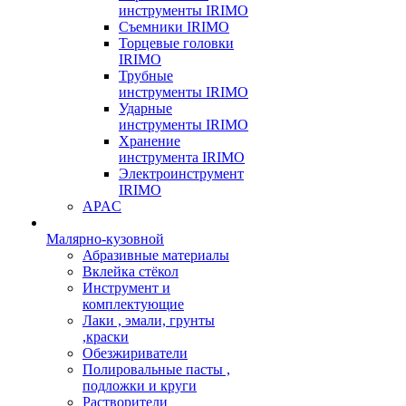
инструменты IRIMO
Съемники IRIMO
Торцевые головки
IRIMO
Трубные
инструменты IRIMO
Ударные
инструменты IRIMO
Хранение
инструмента IRIMO
Электроинструмент
IRIMO
APAC
Малярно-кузовной
Абразивные материалы
Вклейка стёкол
Инструмент и
комплектующие
Лаки , эмали, грунты
,краски
Обезжириватели
Полировальные пасты ,
подложки и круги
Растворители