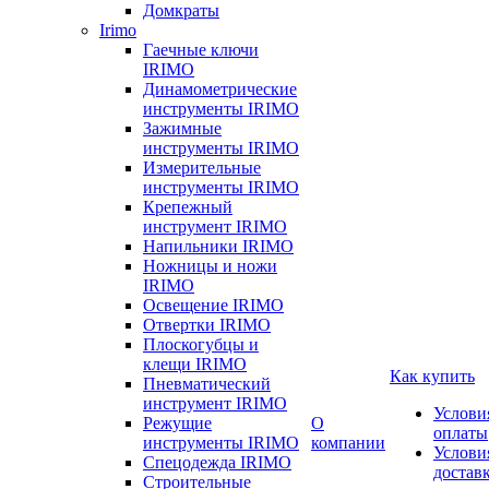
Домкраты
Irimo
Гаечные ключи
IRIMO
Динамометрические
инструменты IRIMO
Зажимные
инструменты IRIMO
Измерительные
инструменты IRIMO
Крепежный
инструмент IRIMO
Напильники IRIMO
Ножницы и ножи
IRIMO
Освещение IRIMO
Отвертки IRIMO
Плоскогубцы и
клещи IRIMO
Как купить
Пневматический
инструмент IRIMO
Услови
Режущие
О
оплаты
инструменты IRIMO
компании
Услови
Спецодежда IRIMO
достав
Строительные