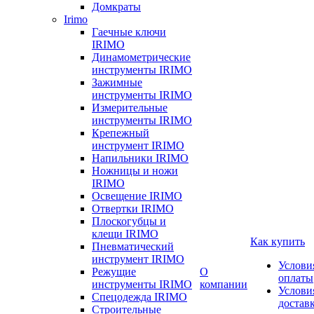
Домкраты
Irimo
Гаечные ключи
IRIMO
Динамометрические
инструменты IRIMO
Зажимные
инструменты IRIMO
Измерительные
инструменты IRIMO
Крепежный
инструмент IRIMO
Напильники IRIMO
Ножницы и ножи
IRIMO
Освещение IRIMO
Отвертки IRIMO
Плоскогубцы и
клещи IRIMO
Как купить
Пневматический
инструмент IRIMO
Услови
Режущие
О
оплаты
инструменты IRIMO
компании
Услови
Спецодежда IRIMO
достав
Строительные