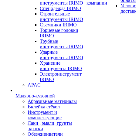
оплаты
инструменты IRIMO
компании
Услови
Спецодежда IRIMO
достав
Строительные
инструменты IRIMO
Съемники IRIMO
Торцевые головки
IRIMO
Трубные
инструменты IRIMO
Ударные
инструменты IRIMO
Хранение
инструмента IRIMO
Электроинструмент
IRIMO
APAC
Малярно-кузовной
Абразивные материалы
Вклейка стёкол
Инструмент и
комплектующие
Лаки , эмали, грунты
,краски
Обезжириватели