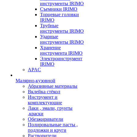
инструменты IRIMO
Съемники IRIMO
Торцевые головки
IRIMO
Трубные
инструменты IRIMO
Ударные
инструменты IRIMO
Хранение
инструмента IRIMO
Электроинструмент
IRIMO
APAC
Малярно-кузовной
Абразивные материалы
Вклейка стёкол
Инструмент и
комплектующие
Лаки , эмали, грунты
,краски
Обезжириватели
Полировальные пасты ,
подложки и круги
Растворители