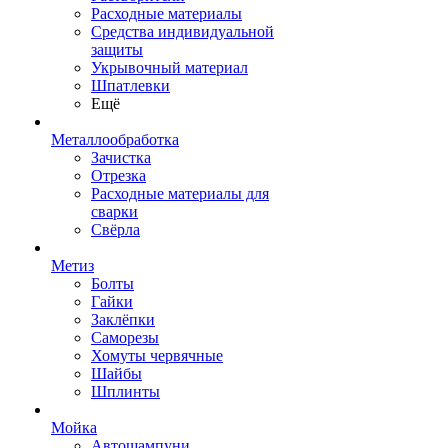
Расходные материалы
Средства индивидуальной
защиты
Укрывочный материал
Шпатлевки
Ещё
Металлообработка
Зачистка
Отрезка
Расходные материалы для
сварки
Свёрла
Метиз
Болты
Гайки
Заклёпки
Саморезы
Хомуты червячные
Шайбы
Шплинты
Мойка
Автошампуни