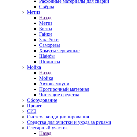
Расходные материалы для сварки
Свёрла
Метиз
Назад
Метиз
Болты
Гайки
Заклёпки
Саморезы
Хомуты червячные
Шайбы
Шплинты
Мойка
Назад
Мойка
Автошампуни
Протирочный материал
Чистящие средства
Оборудование
Прочее
СИЗ
Система кондиционирования
Средства для очистки и ухода за руками
Слесарный участок
Назад