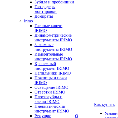
Зубила и пробойники
Гвоздодеры,
монтировки
Домкраты
Irimo
Гаечные ключи
IRIMO
Динамометрические
инструменты IRIMO
Зажимные
инструменты IRIMO
Измерительные
инструменты IRIMO
Крепежный
инструмент IRIMO
Напильники IRIMO
Ножницы и ножи
IRIMO
Освещение IRIMO
Отвертки IRIMO
Плоскогубцы и
клещи IRIMO
Как купить
Пневматический
инструмент IRIMO
Услови
Режущие
О