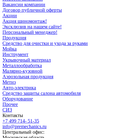
Вакансии компании
Договор публичной оферты
Акции
Акция шиномонтаж!
Эксклюзив на нашем сайте!
Персональный менеджер!
Продукция
Средство для очистки и ухода за руками
Мойка
Инструмент
Укрывочный материал
Металлообработка
Малярно-кузовной
Аэрозольная продукция
Метиз
Авто-электрика
Средство защиты салона автомобиля
Оборудование
Прочее
СИЗ
Контакты
+7 499 714- 51-35
info@premechanics.ru
Центральный офис:
Московская область,