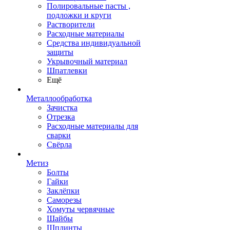
Полировальные пасты ,
подложки и круги
Растворители
Расходные материалы
Средства индивидуальной
защиты
Укрывочный материал
Шпатлевки
Ещё
Металлообработка
Зачистка
Отрезка
Расходные материалы для
сварки
Свёрла
Метиз
Болты
Гайки
Заклёпки
Саморезы
Хомуты червячные
Шайбы
Шплинты