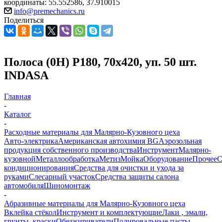
координаты: 55.552586, 37.910015
info@premechanics.ru
Поделиться
Полоса (0H) P180, 70х420, уп. 50 шт.
INDASA
Главная
-
Каталог
-
Расходные материалы для Малярно-Кузовного цеха
Авто-электрика
Американская автохимия BG
Аэрозольная
продукция собственного производства
Инструмент
Малярно-
кузовной
Металлообработка
Метиз
Мойка
Оборудование
Прочее
кондиционирования
Средства для очистки и ухода за
руками
Слесарный участок
Средства защиты салона
автомобиля
Шиномонтаж
-
Абразивные материалы для Малярно-Кузовного цеха
Вклейка стёкол
Инструмент и комплектующие
Лаки , эмали,
грунты ,краски
Обезжириватели
Полировальные пасты ,