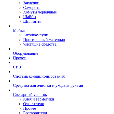
Заклёпки
Саморезы
Хомуты червячные
Шайбы
Шплинты
Мойка
Автошампуни
Протирочный материал
Чистящие средства
Оборудование
Прочее
СИЗ
Система кондиционирования
Средства для очистки и ухода за руками
Слесарный участок
Клея и герметики
Очистители
Прочее
Растворители