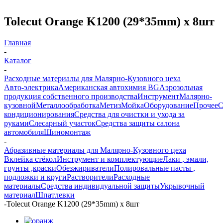
Tolecut Orange K1200 (29*35mm) х 8шт
Главная
-
Каталог
-
Расходные материалы для Малярно-Кузовного цеха
Авто-электрика
Американская автохимия BG
Аэрозольная
продукция собственного производства
Инструмент
Малярно-
кузовной
Металлообработка
Метиз
Мойка
Оборудование
Прочее
кондиционирования
Средства для очистки и ухода за
руками
Слесарный участок
Средства защиты салона
автомобиля
Шиномонтаж
-
Абразивные материалы для Малярно-Кузовного цеха
Вклейка стёкол
Инструмент и комплектующие
Лаки , эмали,
грунты ,краски
Обезжириватели
Полировальные пасты ,
подложки и круги
Растворители
Расходные
материалы
Средства индивидуальной защиты
Укрывочный
материал
Шпатлевки
-
Tolecut Orange K1200 (29*35mm) х 8шт