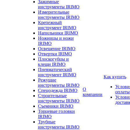
Зажимные
инструменты IRIMO
Измерительные
инструменты IRIMO
Крепежный
инструмент IRIMO
Напильники IRIMO
Ножницы и ножи
IRIMO
Освещение IRIMO
Отвертки IRIMO
Плоскогубцы и
клещи IRIMO
Пневматический
инструмент IRIMO
Как купить
Режущие
инструменты IRIMO
Услови
О
Спецодежда IRIMO
оплаты
компании
Строительные
Услови
инструменты IRIMO
достав
Съемники IRIMO
Торцевые головки
IRIMO
Трубные
инструменты IRIMO