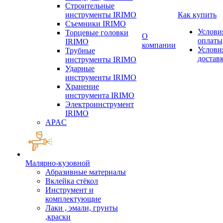
Строительные
инструменты IRIMO
Как купить
Съемники IRIMO
Услови
Торцевые головки
О
оплаты
IRIMO
компании
Услови
Трубные
достав
инструменты IRIMO
Ударные
инструменты IRIMO
Хранение
инструмента IRIMO
Электроинструмент
IRIMO
APAC
Малярно-кузовной
Абразивные материалы
Вклейка стёкол
Инструмент и
комплектующие
Лаки , эмали, грунты
,краски