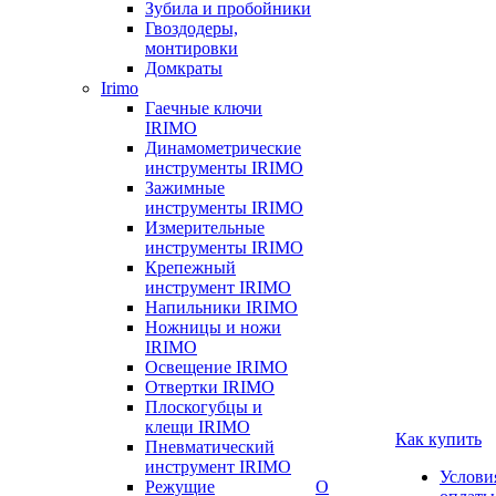
Зубила и пробойники
Гвоздодеры,
монтировки
Домкраты
Irimo
Гаечные ключи
IRIMO
Динамометрические
инструменты IRIMO
Зажимные
инструменты IRIMO
Измерительные
инструменты IRIMO
Крепежный
инструмент IRIMO
Напильники IRIMO
Ножницы и ножи
IRIMO
Освещение IRIMO
Отвертки IRIMO
Плоскогубцы и
клещи IRIMO
Как купить
Пневматический
инструмент IRIMO
Услови
Режущие
О