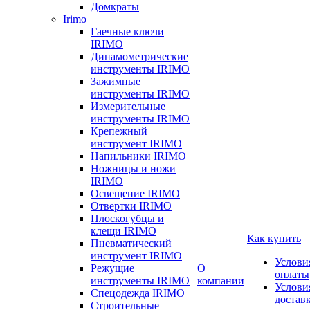
Домкраты
Irimo
Гаечные ключи
IRIMO
Динамометрические
инструменты IRIMO
Зажимные
инструменты IRIMO
Измерительные
инструменты IRIMO
Крепежный
инструмент IRIMO
Напильники IRIMO
Ножницы и ножи
IRIMO
Освещение IRIMO
Отвертки IRIMO
Плоскогубцы и
клещи IRIMO
Как купить
Пневматический
инструмент IRIMO
Услови
Режущие
О
оплаты
инструменты IRIMO
компании
Услови
Спецодежда IRIMO
достав
Строительные