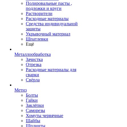
Полировальные пасты ,
подложки и круги
Растворители
Расходные материалы
Средства индивидуальной
защиты
Укрывочный материал
Шпатлевки
Ещё
Металлообработка
Зачистка
Отрезка
Расходные материалы для
сварки
Свёрла
Метиз
Болты
Гайки
Заклёпки
Саморезы
Хомуты червячные
Шайбы
Шплинты