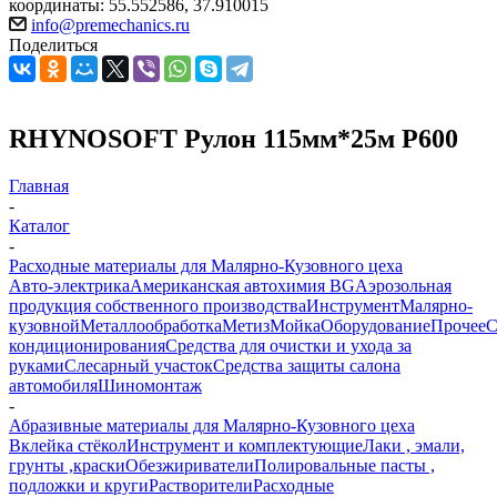
координаты: 55.552586, 37.910015
info@premechanics.ru
Поделиться
RHYNOSOFT Рулон 115мм*25м Р600
Главная
-
Каталог
-
Расходные материалы для Малярно-Кузовного цеха
Авто-электрика
Американская автохимия BG
Аэрозольная
продукция собственного производства
Инструмент
Малярно-
кузовной
Металлообработка
Метиз
Мойка
Оборудование
Прочее
кондиционирования
Средства для очистки и ухода за
руками
Слесарный участок
Средства защиты салона
автомобиля
Шиномонтаж
-
Абразивные материалы для Малярно-Кузовного цеха
Вклейка стёкол
Инструмент и комплектующие
Лаки , эмали,
грунты ,краски
Обезжириватели
Полировальные пасты ,
подложки и круги
Растворители
Расходные