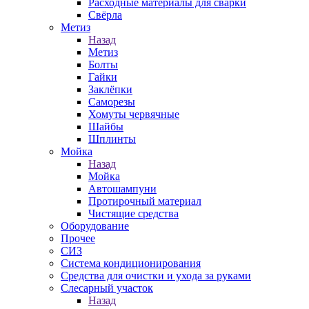
Расходные материалы для сварки
Свёрла
Метиз
Назад
Метиз
Болты
Гайки
Заклёпки
Саморезы
Хомуты червячные
Шайбы
Шплинты
Мойка
Назад
Мойка
Автошампуни
Протирочный материал
Чистящие средства
Оборудование
Прочее
СИЗ
Система кондиционирования
Средства для очистки и ухода за руками
Слесарный участок
Назад