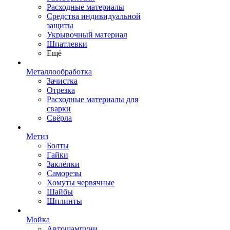
Расходные материалы
Средства индивидуальной
защиты
Укрывочный материал
Шпатлевки
Ещё
Металлообработка
Зачистка
Отрезка
Расходные материалы для
сварки
Свёрла
Метиз
Болты
Гайки
Заклёпки
Саморезы
Хомуты червячные
Шайбы
Шплинты
Мойка
Автошампуни