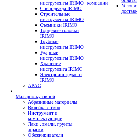
оплаты
инструменты IRIMO
компании
Услови
Спецодежда IRIMO
достав
Строительные
инструменты IRIMO
Съемники IRIMO
Торцевые головки
IRIMO
Трубные
инструменты IRIMO
Ударные
инструменты IRIMO
Хранение
инструмента IRIMO
Электроинструмент
IRIMO
APAC
Малярно-кузовной
Абразивные материалы
Вклейка стёкол
Инструмент и
комплектующие
Лаки , эмали, грунты
,краски
Обезжириватели