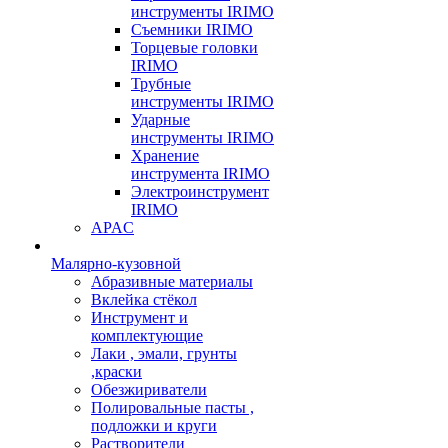
инструменты IRIMO
Съемники IRIMO
Торцевые головки
IRIMO
Трубные
инструменты IRIMO
Ударные
инструменты IRIMO
Хранение
инструмента IRIMO
Электроинструмент
IRIMO
APAC
Малярно-кузовной
Абразивные материалы
Вклейка стёкол
Инструмент и
комплектующие
Лаки , эмали, грунты
,краски
Обезжириватели
Полировальные пасты ,
подложки и круги
Растворители