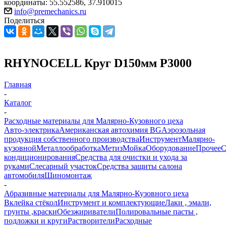
координаты: 55.552586, 37.910015
info@premechanics.ru
Поделиться
RHYNOCELL Круг D150мм P3000
Главная
-
Каталог
-
Расходные материалы для Малярно-Кузовного цеха
Авто-электрика
Американская автохимия BG
Аэрозольная
продукция собственного производства
Инструмент
Малярно-
кузовной
Металлообработка
Метиз
Мойка
Оборудование
Прочее
кондиционирования
Средства для очистки и ухода за
руками
Слесарный участок
Средства защиты салона
автомобиля
Шиномонтаж
-
Абразивные материалы для Малярно-Кузовного цеха
Вклейка стёкол
Инструмент и комплектующие
Лаки , эмали,
грунты ,краски
Обезжириватели
Полировальные пасты ,
подложки и круги
Растворители
Расходные