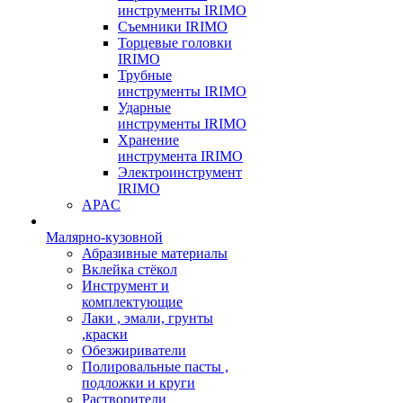
инструменты IRIMO
Съемники IRIMO
Торцевые головки
IRIMO
Трубные
инструменты IRIMO
Ударные
инструменты IRIMO
Хранение
инструмента IRIMO
Электроинструмент
IRIMO
APAC
Малярно-кузовной
Абразивные материалы
Вклейка стёкол
Инструмент и
комплектующие
Лаки , эмали, грунты
,краски
Обезжириватели
Полировальные пасты ,
подложки и круги
Растворители