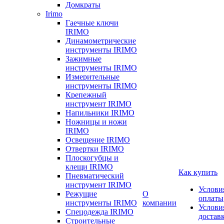
Домкраты
Irimo
Гаечные ключи
IRIMO
Динамометрические
инструменты IRIMO
Зажимные
инструменты IRIMO
Измерительные
инструменты IRIMO
Крепежный
инструмент IRIMO
Напильники IRIMO
Ножницы и ножи
IRIMO
Освещение IRIMO
Отвертки IRIMO
Плоскогубцы и
клещи IRIMO
Как купить
Пневматический
инструмент IRIMO
Услови
Режущие
О
оплаты
инструменты IRIMO
компании
Услови
Спецодежда IRIMO
достав
Строительные