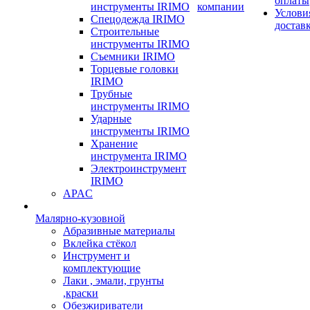
оплаты
инструменты IRIMO
компании
Услови
Спецодежда IRIMO
достав
Строительные
инструменты IRIMO
Съемники IRIMO
Торцевые головки
IRIMO
Трубные
инструменты IRIMO
Ударные
инструменты IRIMO
Хранение
инструмента IRIMO
Электроинструмент
IRIMO
APAC
Малярно-кузовной
Абразивные материалы
Вклейка стёкол
Инструмент и
комплектующие
Лаки , эмали, грунты
,краски
Обезжириватели