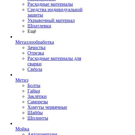
Расходные материалы
Средства индивидуальной
защиты
Укрывочный материал
Шпатлевки
Ещё
Металлообработка
Зачистка
Отрезка
Расходные материалы для
сварки
Свёрла
Метиз
Болты
Гайки
Заклёпки
Саморезы
Хомуты червячные
Шайбы
Шплинты
Мойка
Автошампуни