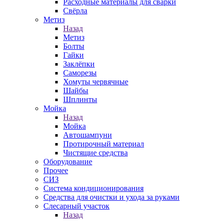
Расходные материалы для сварки
Свёрла
Метиз
Назад
Метиз
Болты
Гайки
Заклёпки
Саморезы
Хомуты червячные
Шайбы
Шплинты
Мойка
Назад
Мойка
Автошампуни
Протирочный материал
Чистящие средства
Оборудование
Прочее
СИЗ
Система кондиционирования
Средства для очистки и ухода за руками
Слесарный участок
Назад