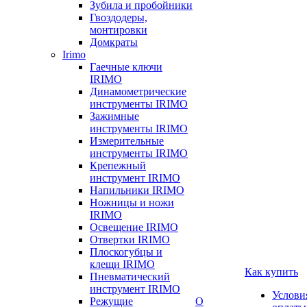
Зубила и пробойники
Гвоздодеры,
монтировки
Домкраты
Irimo
Гаечные ключи
IRIMO
Динамометрические
инструменты IRIMO
Зажимные
инструменты IRIMO
Измерительные
инструменты IRIMO
Крепежный
инструмент IRIMO
Напильники IRIMO
Ножницы и ножи
IRIMO
Освещение IRIMO
Отвертки IRIMO
Плоскогубцы и
клещи IRIMO
Как купить
Пневматический
инструмент IRIMO
Услови
Режущие
О