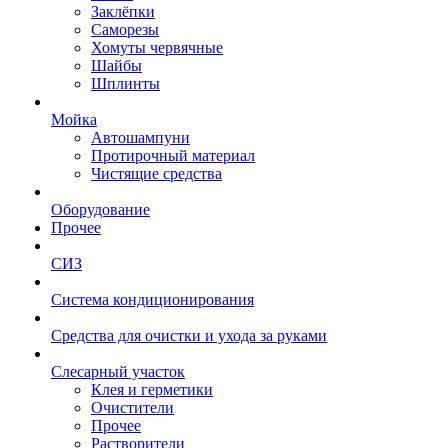
Заклёпки
Саморезы
Хомуты червячные
Шайбы
Шплинты
Мойка
Автошампуни
Протирочный материал
Чистящие средства
Оборудование
Прочее
СИЗ
Система кондиционирования
Средства для очистки и ухода за руками
Слесарный участок
Клея и герметики
Очистители
Прочее
Растворители