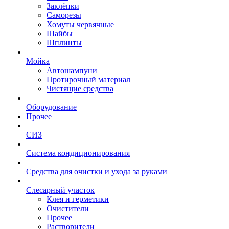
Заклёпки
Саморезы
Хомуты червячные
Шайбы
Шплинты
Мойка
Автошампуни
Протирочный материал
Чистящие средства
Оборудование
Прочее
СИЗ
Система кондиционирования
Средства для очистки и ухода за руками
Слесарный участок
Клея и герметики
Очистители
Прочее
Растворители