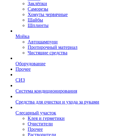
Заклёпки
Саморезы
Хомуты червячные
Шайбы
Шплинты
Мойка
Автошампуни
Протирочный материал
Чистящие средства
Оборудование
Прочее
СИЗ
Система кондиционирования
Средства для очистки и ухода за руками
Слесарный участок
Клея и герметики
Очистители
Прочее
Растворители