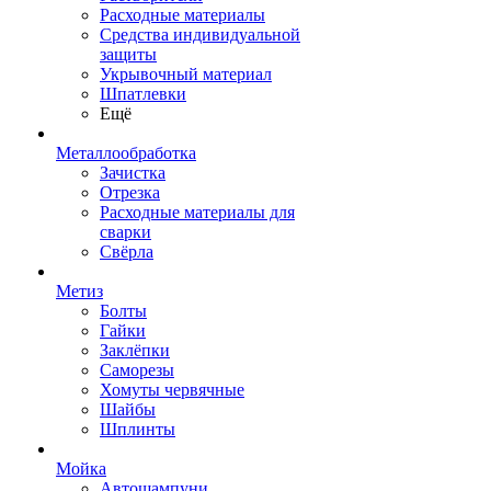
Расходные материалы
Средства индивидуальной
защиты
Укрывочный материал
Шпатлевки
Ещё
Металлообработка
Зачистка
Отрезка
Расходные материалы для
сварки
Свёрла
Метиз
Болты
Гайки
Заклёпки
Саморезы
Хомуты червячные
Шайбы
Шплинты
Мойка
Автошампуни