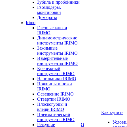
Зубила и пробойники
Гвоздодеры,
монтировки
Домкраты
Irimo
Гаечные ключи
IRIMO
Динамометрические
инструменты IRIMO
Зажимные
инструменты IRIMO
Измерительные
инструменты IRIMO
Крепежный
инструмент IRIMO
Напильники IRIMO
Ножницы и ножи
IRIMO
Освещение IRIMO
Отвертки IRIMO
Плоскогубцы и
клещи IRIMO
Как купить
Пневматический
инструмент IRIMO
Услови
Режущие
О