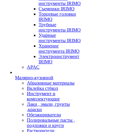
инструменты IRIMO
Съемники IRIMO
Торцевые головки
IRIMO
Трубные
инструменты IRIMO
Ударные
инструменты IRIMO
Хранение
инструмента IRIMO
Электроинструмент
IRIMO
APAC
Малярно-кузовной
Абразивные материалы
Вклейка стёкол
Инструмент и
комплектующие
Лаки , эмали, грунты
,краски
Обезжириватели
Полировальные пасты ,
подложки и круги
Растворители