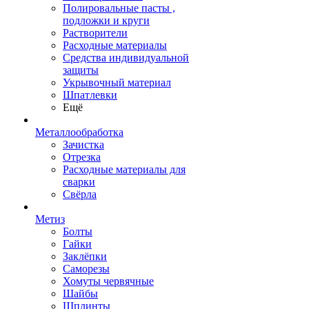
Полировальные пасты ,
подложки и круги
Растворители
Расходные материалы
Средства индивидуальной
защиты
Укрывочный материал
Шпатлевки
Ещё
Металлообработка
Зачистка
Отрезка
Расходные материалы для
сварки
Свёрла
Метиз
Болты
Гайки
Заклёпки
Саморезы
Хомуты червячные
Шайбы
Шплинты