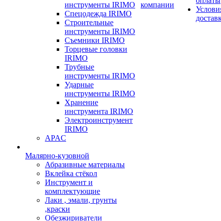
оплаты
инструменты IRIMO
компании
Услови
Спецодежда IRIMO
достав
Строительные
инструменты IRIMO
Съемники IRIMO
Торцевые головки
IRIMO
Трубные
инструменты IRIMO
Ударные
инструменты IRIMO
Хранение
инструмента IRIMO
Электроинструмент
IRIMO
APAC
Малярно-кузовной
Абразивные материалы
Вклейка стёкол
Инструмент и
комплектующие
Лаки , эмали, грунты
,краски
Обезжириватели