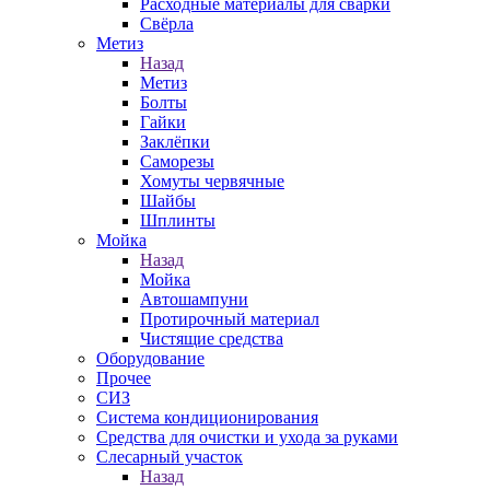
Расходные материалы для сварки
Свёрла
Метиз
Назад
Метиз
Болты
Гайки
Заклёпки
Саморезы
Хомуты червячные
Шайбы
Шплинты
Мойка
Назад
Мойка
Автошампуни
Протирочный материал
Чистящие средства
Оборудование
Прочее
СИЗ
Система кондиционирования
Средства для очистки и ухода за руками
Слесарный участок
Назад