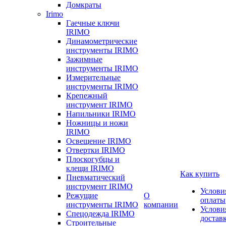
Домкраты
Irimo
Гаечные ключи
IRIMO
Динамометрические
инструменты IRIMO
Зажимные
инструменты IRIMO
Измерительные
инструменты IRIMO
Крепежный
инструмент IRIMO
Напильники IRIMO
Ножницы и ножи
IRIMO
Освещение IRIMO
Отвертки IRIMO
Плоскогубцы и
клещи IRIMO
Как купить
Пневматический
инструмент IRIMO
Услови
Режущие
О
оплаты
инструменты IRIMO
компании
Услови
Спецодежда IRIMO
достав
Строительные