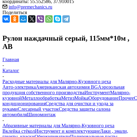
координаты: 55.552586, 37.910015
info@premechanics.ru
Поделиться
Рулон наждачный серый, 115мм*10м ,
AB
Главная
-
Каталог
-
Расходные материалы для Малярно-Кузовного цеха
Авто-электрика
Американская автохимия BG
Аэрозольная
продукция собственного производства
Инструмент
Малярно-
кузовной
Металлообработка
Метиз
Мойка
Оборудование
Прочее
кондиционирования
Средства для очистки и ухода за
руками
Слесарный участок
Средства защиты салона
автомобиля
Шиномонтаж
-
Абразивные материалы для Малярно-Кузовного цеха
Вклейка стёкол
Инструмент и комплектующие
Лаки , эмали,
грунты ,краски
Обезжириватели
Полировальные пасты ,