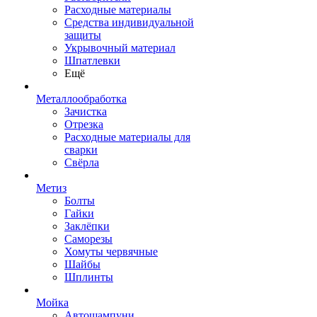
Расходные материалы
Средства индивидуальной
защиты
Укрывочный материал
Шпатлевки
Ещё
Металлообработка
Зачистка
Отрезка
Расходные материалы для
сварки
Свёрла
Метиз
Болты
Гайки
Заклёпки
Саморезы
Хомуты червячные
Шайбы
Шплинты
Мойка
Автошампуни