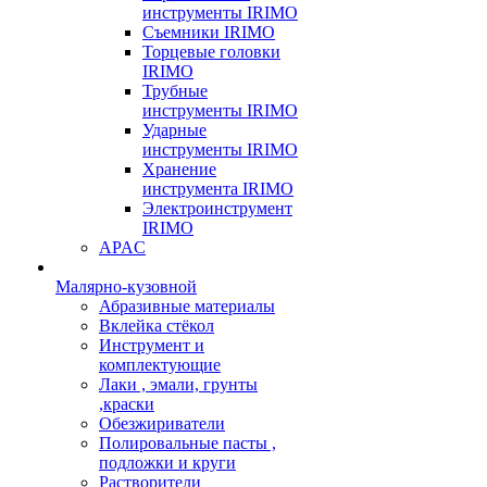
инструменты IRIMO
Съемники IRIMO
Торцевые головки
IRIMO
Трубные
инструменты IRIMO
Ударные
инструменты IRIMO
Хранение
инструмента IRIMO
Электроинструмент
IRIMO
APAC
Малярно-кузовной
Абразивные материалы
Вклейка стёкол
Инструмент и
комплектующие
Лаки , эмали, грунты
,краски
Обезжириватели
Полировальные пасты ,
подложки и круги
Растворители