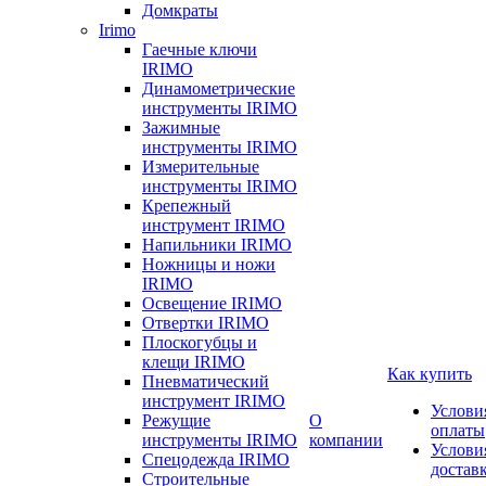
Домкраты
Irimo
Гаечные ключи
IRIMO
Динамометрические
инструменты IRIMO
Зажимные
инструменты IRIMO
Измерительные
инструменты IRIMO
Крепежный
инструмент IRIMO
Напильники IRIMO
Ножницы и ножи
IRIMO
Освещение IRIMO
Отвертки IRIMO
Плоскогубцы и
клещи IRIMO
Как купить
Пневматический
инструмент IRIMO
Услови
Режущие
О
оплаты
инструменты IRIMO
компании
Услови
Спецодежда IRIMO
достав
Строительные