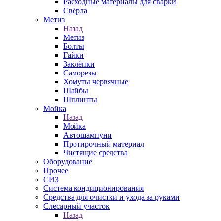
Расходные материалы для сварки
Свёрла
Метиз
Назад
Метиз
Болты
Гайки
Заклёпки
Саморезы
Хомуты червячные
Шайбы
Шплинты
Мойка
Назад
Мойка
Автошампуни
Протирочный материал
Чистящие средства
Оборудование
Прочее
СИЗ
Система кондиционирования
Средства для очистки и ухода за руками
Слесарный участок
Назад