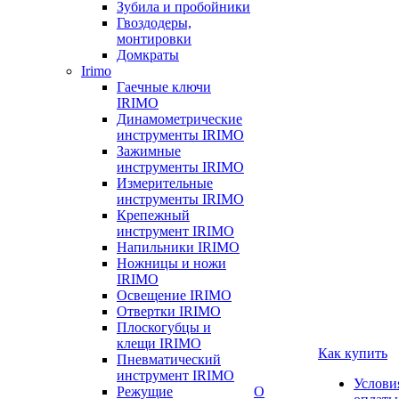
Зубила и пробойники
Гвоздодеры,
монтировки
Домкраты
Irimo
Гаечные ключи
IRIMO
Динамометрические
инструменты IRIMO
Зажимные
инструменты IRIMO
Измерительные
инструменты IRIMO
Крепежный
инструмент IRIMO
Напильники IRIMO
Ножницы и ножи
IRIMO
Освещение IRIMO
Отвертки IRIMO
Плоскогубцы и
клещи IRIMO
Как купить
Пневматический
инструмент IRIMO
Услови
Режущие
О