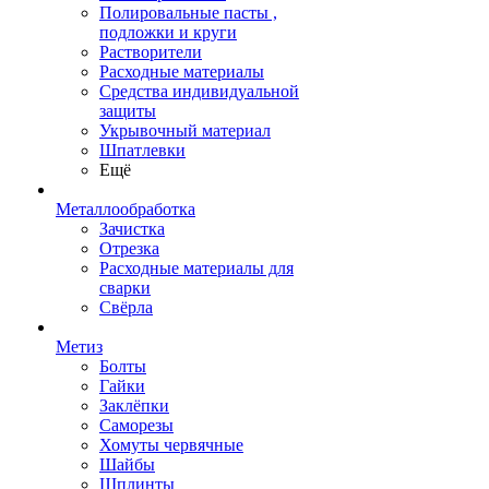
Полировальные пасты ,
подложки и круги
Растворители
Расходные материалы
Средства индивидуальной
защиты
Укрывочный материал
Шпатлевки
Ещё
Металлообработка
Зачистка
Отрезка
Расходные материалы для
сварки
Свёрла
Метиз
Болты
Гайки
Заклёпки
Саморезы
Хомуты червячные
Шайбы
Шплинты