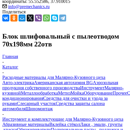
координаты: 55.552586, 37.910015
info@premechanics.ru
Поделиться
Блок шлифовальный с пылеотводом
70х198мм 22отв
Главная
-
Каталог
-
Расходные материалы для Малярно-Кузовного цеха
Авто-электрика
Американская автохимия BG
Аэрозольная
продукция собственного производства
Инструмент
Малярно-
кузовной
Металлообработка
Метиз
Мойка
Оборудование
Прочее
кондиционирования
Средства для очистки и ухода за
руками
Слесарный участок
Средства защиты салона
автомобиля
Шиномонтаж
-
Инструмент и комплектующие для Малярно-Кузовного цеха
Абразивные материалы
Вклейка стёкол
Лаки , эмали, грунты
,краски
Обезжириватели
Полировальные пасты , подложки и