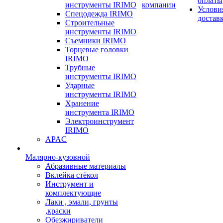
оплаты
инструменты IRIMO
компании
Услови
Спецодежда IRIMO
достав
Строительные
инструменты IRIMO
Съемники IRIMO
Торцевые головки
IRIMO
Трубные
инструменты IRIMO
Ударные
инструменты IRIMO
Хранение
инструмента IRIMO
Электроинструмент
IRIMO
APAC
Малярно-кузовной
Абразивные материалы
Вклейка стёкол
Инструмент и
комплектующие
Лаки , эмали, грунты
,краски
Обезжириватели