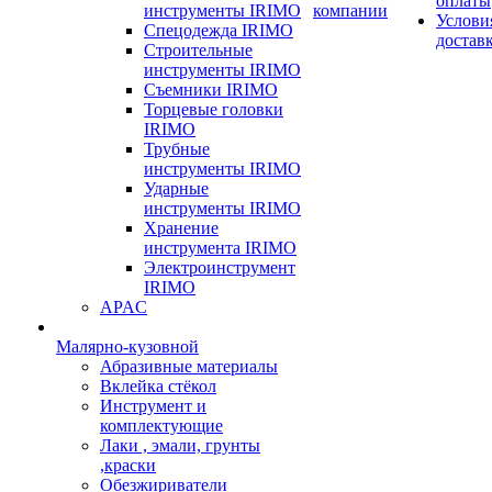
оплаты
инструменты IRIMO
компании
Услови
Спецодежда IRIMO
достав
Строительные
инструменты IRIMO
Съемники IRIMO
Торцевые головки
IRIMO
Трубные
инструменты IRIMO
Ударные
инструменты IRIMO
Хранение
инструмента IRIMO
Электроинструмент
IRIMO
APAC
Малярно-кузовной
Абразивные материалы
Вклейка стёкол
Инструмент и
комплектующие
Лаки , эмали, грунты
,краски
Обезжириватели