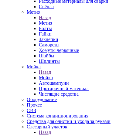
Расходные материалы для сварки
Свёрла
Метиз
Назад
Метиз
Болты
Гайки
Заклёпки
Саморезы
Хомуты червячные
Шайбы
Шплинты
Мойка
Назад
Мойка
Автошампуни
Протирочный материал
Чистящие средства
Оборудование
Прочее
СИЗ
Система кондиционирования
Средства для очистки и ухода за руками
Слесарный участок
Назад