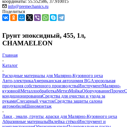
координаты: 55.552586, 37.910015
info@premechanics.ru
Поделиться
Грунт эпоксидный, 455, 1л,
CHAMAELEON
Главная
-
Каталог
-
Расходные материалы для Малярно-Кузовного цеха
Авто-электрика
Американская автохимия BG
Аэрозольная
продукция собственного производства
Инструмент
Малярно-
кузовной
Металлообработка
Метиз
Мойка
Оборудование
Прочее
кондиционирования
Средства для очистки и ухода за
руками
Слесарный участок
Средства защиты салона
автомобиля
Шиномонтаж
-
Лаки , эмали, грунты ,краски для Малярно-Кузовного цеха
Абразивные материалы
Вклейка стёкол
Инструмент и
комплектующие
Обезжириватели
Полировальные пасты ,