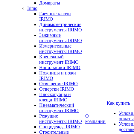
Домкраты
Irimo
Гаечные ключи
IRIMO
Динамометрические
инструменты IRIMO
Зажимные
инструменты IRIMO
Измерительные
инструменты IRIMO
Крепежный
инструмент IRIMO
Напильники IRIMO
Ножницы и ножи
IRIMO
Освещение IRIMO
Отвертки IRIMO
Плоскогубцы и
клещи IRIMO
Как купить
Пневматический
инструмент IRIMO
Услови
Режущие
О
оплаты
инструменты IRIMO
компании
Услови
Спецодежда IRIMO
достав
Строительные