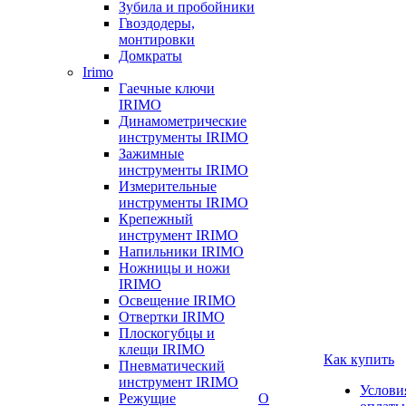
Зубила и пробойники
Гвоздодеры,
монтировки
Домкраты
Irimo
Гаечные ключи
IRIMO
Динамометрические
инструменты IRIMO
Зажимные
инструменты IRIMO
Измерительные
инструменты IRIMO
Крепежный
инструмент IRIMO
Напильники IRIMO
Ножницы и ножи
IRIMO
Освещение IRIMO
Отвертки IRIMO
Плоскогубцы и
клещи IRIMO
Как купить
Пневматический
инструмент IRIMO
Услови
Режущие
О