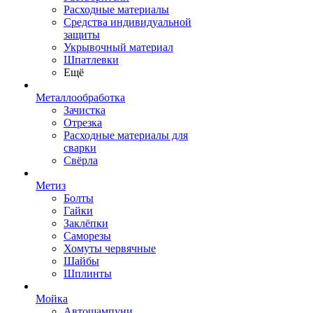
Расходные материалы
Средства индивидуальной
защиты
Укрывочный материал
Шпатлевки
Ещё
Металлообработка
Зачистка
Отрезка
Расходные материалы для
сварки
Свёрла
Метиз
Болты
Гайки
Заклёпки
Саморезы
Хомуты червячные
Шайбы
Шплинты
Мойка
Автошампуни