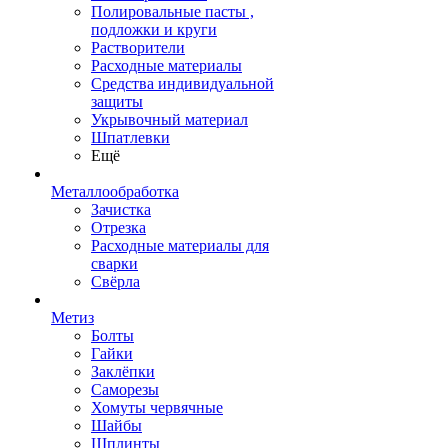
Полировальные пасты ,
подложки и круги
Растворители
Расходные материалы
Средства индивидуальной
защиты
Укрывочный материал
Шпатлевки
Ещё
Металлообработка
Зачистка
Отрезка
Расходные материалы для
сварки
Свёрла
Метиз
Болты
Гайки
Заклёпки
Саморезы
Хомуты червячные
Шайбы
Шплинты