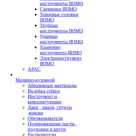
инструменты IRIMO
Съемники IRIMO
Торцевые головки
IRIMO
Трубные
инструменты IRIMO
Ударные
инструменты IRIMO
Хранение
инструмента IRIMO
Электроинструмент
IRIMO
APAC
Малярно-кузовной
Абразивные материалы
Вклейка стёкол
Инструмент и
комплектующие
Лаки , эмали, грунты
,краски
Обезжириватели
Полировальные пасты ,
подложки и круги
Растворители