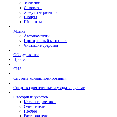
Заклёпки
Саморезы
Хомуты червячные
Шайбы
Шплинты
Мойка
Автошампуни
Протирочный материал
Чистящие средства
Оборудование
Прочее
СИЗ
Система кондиционирования
Средства для очистки и ухода за руками
Слесарный участок
Клея и герметики
Очистители
Прочее
Растворители