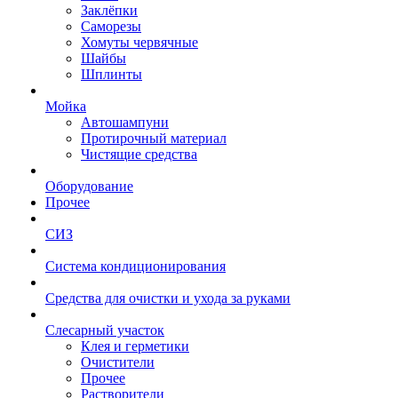
Заклёпки
Саморезы
Хомуты червячные
Шайбы
Шплинты
Мойка
Автошампуни
Протирочный материал
Чистящие средства
Оборудование
Прочее
СИЗ
Система кондиционирования
Средства для очистки и ухода за руками
Слесарный участок
Клея и герметики
Очистители
Прочее
Растворители