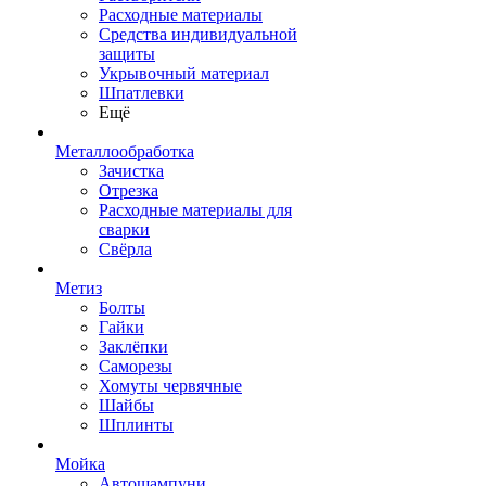
Расходные материалы
Средства индивидуальной
защиты
Укрывочный материал
Шпатлевки
Ещё
Металлообработка
Зачистка
Отрезка
Расходные материалы для
сварки
Свёрла
Метиз
Болты
Гайки
Заклёпки
Саморезы
Хомуты червячные
Шайбы
Шплинты
Мойка
Автошампуни