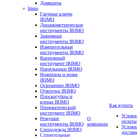
Домкраты
Irimo
Гаечные ключи
IRIMO
Динамометрические
инструменты IRIMO
Зажимные
инструменты IRIMO
Измерительные
инструменты IRIMO
Крепежный
инструмент IRIMO
Напильники IRIMO
Ножницы и ножи
IRIMO
Освещение IRIMO
Отвертки IRIMO
Плоскогубцы и
клещи IRIMO
Как купить
Пневматический
инструмент IRIMO
Услови
Режущие
О
оплаты
инструменты IRIMO
компании
Услови
Спецодежда IRIMO
достав
Строительные