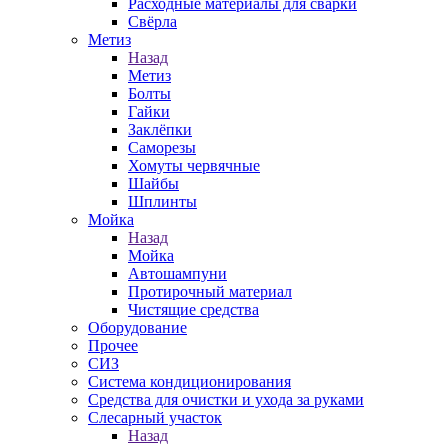
Расходные материалы для сварки
Свёрла
Метиз
Назад
Метиз
Болты
Гайки
Заклёпки
Саморезы
Хомуты червячные
Шайбы
Шплинты
Мойка
Назад
Мойка
Автошампуни
Протирочный материал
Чистящие средства
Оборудование
Прочее
СИЗ
Система кондиционирования
Средства для очистки и ухода за руками
Слесарный участок
Назад