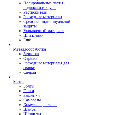
Полировальные пасты ,
подложки и круги
Растворители
Расходные материалы
Средства индивидуальной
защиты
Укрывочный материал
Шпатлевки
Ещё
Металлообработка
Зачистка
Отрезка
Расходные материалы для
сварки
Свёрла
Метиз
Болты
Гайки
Заклёпки
Саморезы
Хомуты червячные
Шайбы
Шплинты