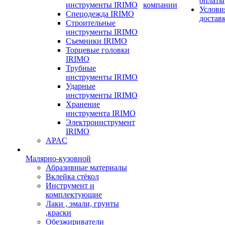
оплаты
инструменты IRIMO
компании
Услови
Спецодежда IRIMO
достав
Строительные
инструменты IRIMO
Съемники IRIMO
Торцевые головки
IRIMO
Трубные
инструменты IRIMO
Ударные
инструменты IRIMO
Хранение
инструмента IRIMO
Электроинструмент
IRIMO
APAC
Малярно-кузовной
Абразивные материалы
Вклейка стёкол
Инструмент и
комплектующие
Лаки , эмали, грунты
,краски
Обезжириватели