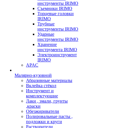
инструменты IRIMO
Съемники IRIMO
Торцевые головки
IRIMO
Трубные
инструменты IRIMO
Ударные
инструменты IRIMO
Хранение
инструмента IRIMO
Электроинструмент
IRIMO
APAC
Малярно-кузовной
Абразивные материалы
Вклейка стёкол
Инструмент и
комплектующие
Лаки , эмали, грунты
,краски
Обезжириватели
Полировальные пасты ,
подложки и круги
Растворители