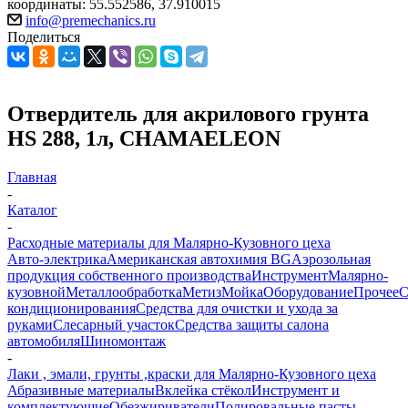
координаты: 55.552586, 37.910015
info@premechanics.ru
Поделиться
Отвердитель для акрилового грунта
HS 288, 1л, CHAMAELEON
Главная
-
Каталог
-
Расходные материалы для Малярно-Кузовного цеха
Авто-электрика
Американская автохимия BG
Аэрозольная
продукция собственного производства
Инструмент
Малярно-
кузовной
Металлообработка
Метиз
Мойка
Оборудование
Прочее
кондиционирования
Средства для очистки и ухода за
руками
Слесарный участок
Средства защиты салона
автомобиля
Шиномонтаж
-
Лаки , эмали, грунты ,краски для Малярно-Кузовного цеха
Абразивные материалы
Вклейка стёкол
Инструмент и
комплектующие
Обезжириватели
Полировальные пасты ,