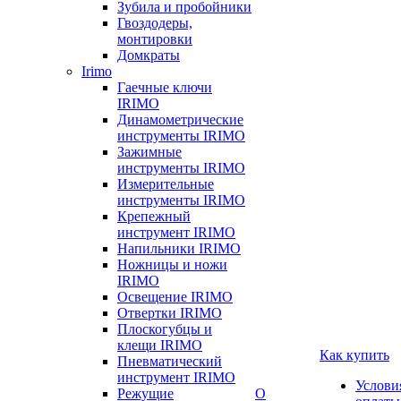
Зубила и пробойники
Гвоздодеры,
монтировки
Домкраты
Irimo
Гаечные ключи
IRIMO
Динамометрические
инструменты IRIMO
Зажимные
инструменты IRIMO
Измерительные
инструменты IRIMO
Крепежный
инструмент IRIMO
Напильники IRIMO
Ножницы и ножи
IRIMO
Освещение IRIMO
Отвертки IRIMO
Плоскогубцы и
клещи IRIMO
Как купить
Пневматический
инструмент IRIMO
Услови
Режущие
О