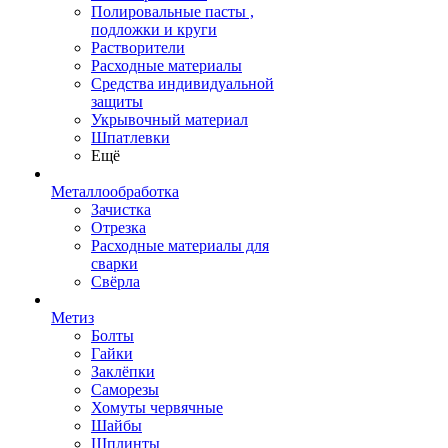
Полировальные пасты ,
подложки и круги
Растворители
Расходные материалы
Средства индивидуальной
защиты
Укрывочный материал
Шпатлевки
Ещё
Металлообработка
Зачистка
Отрезка
Расходные материалы для
сварки
Свёрла
Метиз
Болты
Гайки
Заклёпки
Саморезы
Хомуты червячные
Шайбы
Шплинты