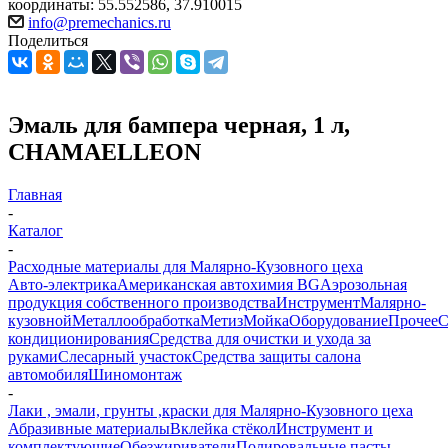
координаты: 55.552586, 37.910015
info@premechanics.ru
Поделиться
Эмаль для бампера черная, 1 л,
CHAMAELLEON
Главная
-
Каталог
-
Расходные материалы для Малярно-Кузовного цеха
Авто-электрика
Американская автохимия BG
Аэрозольная
продукция собственного производства
Инструмент
Малярно-
кузовной
Металлообработка
Метиз
Мойка
Оборудование
Прочее
кондиционирования
Средства для очистки и ухода за
руками
Слесарный участок
Средства защиты салона
автомобиля
Шиномонтаж
-
Лаки , эмали, грунты ,краски для Малярно-Кузовного цеха
Абразивные материалы
Вклейка стёкол
Инструмент и
комплектующие
Обезжириватели
Полировальные пасты ,