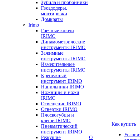
Зубила и пробойники
Гвоздодеры,
монтировки
Домкраты
Irimo
Гаечные ключи
IRIMO
Динамометрические
инструменты IRIMO
Зажимные
инструменты IRIMO
Измерительные
инструменты IRIMO
Крепежный
инструмент IRIMO
Напильники IRIMO
Ножницы и ножи
IRIMO
Освещение IRIMO
Отвертки IRIMO
Плоскогубцы и
клещи IRIMO
Как купить
Пневматический
инструмент IRIMO
Услови
Режущие
О