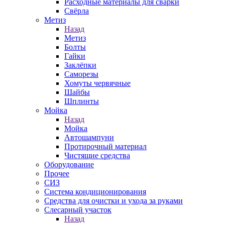
Расходные материалы для сварки
Свёрла
Метиз
Назад
Метиз
Болты
Гайки
Заклёпки
Саморезы
Хомуты червячные
Шайбы
Шплинты
Мойка
Назад
Мойка
Автошампуни
Протирочный материал
Чистящие средства
Оборудование
Прочее
СИЗ
Система кондиционирования
Средства для очистки и ухода за руками
Слесарный участок
Назад