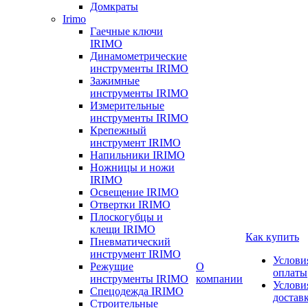
Домкраты
Irimo
Гаечные ключи
IRIMO
Динамометрические
инструменты IRIMO
Зажимные
инструменты IRIMO
Измерительные
инструменты IRIMO
Крепежный
инструмент IRIMO
Напильники IRIMO
Ножницы и ножи
IRIMO
Освещение IRIMO
Отвертки IRIMO
Плоскогубцы и
клещи IRIMO
Как купить
Пневматический
инструмент IRIMO
Услови
Режущие
О
оплаты
инструменты IRIMO
компании
Услови
Спецодежда IRIMO
достав
Строительные