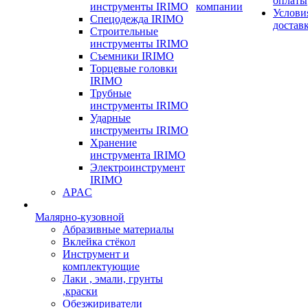
оплаты
инструменты IRIMO
компании
Услови
Спецодежда IRIMO
достав
Строительные
инструменты IRIMO
Съемники IRIMO
Торцевые головки
IRIMO
Трубные
инструменты IRIMO
Ударные
инструменты IRIMO
Хранение
инструмента IRIMO
Электроинструмент
IRIMO
APAC
Малярно-кузовной
Абразивные материалы
Вклейка стёкол
Инструмент и
комплектующие
Лаки , эмали, грунты
,краски
Обезжириватели