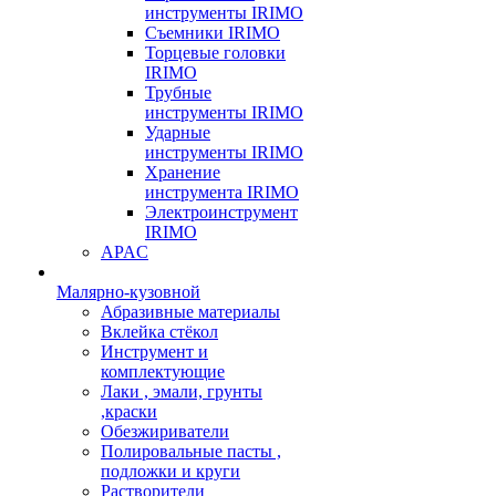
инструменты IRIMO
Съемники IRIMO
Торцевые головки
IRIMO
Трубные
инструменты IRIMO
Ударные
инструменты IRIMO
Хранение
инструмента IRIMO
Электроинструмент
IRIMO
APAC
Малярно-кузовной
Абразивные материалы
Вклейка стёкол
Инструмент и
комплектующие
Лаки , эмали, грунты
,краски
Обезжириватели
Полировальные пасты ,
подложки и круги
Растворители