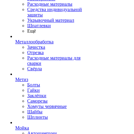
Расходные материалы
Средства индивидуальной
защиты
Укрывочный материал
Шпатлевки
Ещё
Металлообработка
Зачистка
Отрезка
Расходные материалы для
сварки
Свёрла
Метиз
Болты
Гайки
Заклёпки
Саморезы
Хомуты червячные
Шайбы
Шплинты
Мойка
Автошампуни