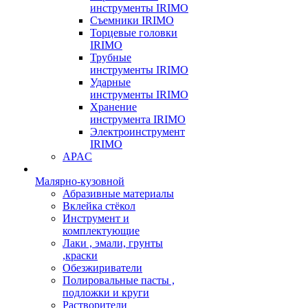
инструменты IRIMO
Съемники IRIMO
Торцевые головки
IRIMO
Трубные
инструменты IRIMO
Ударные
инструменты IRIMO
Хранение
инструмента IRIMO
Электроинструмент
IRIMO
APAC
Малярно-кузовной
Абразивные материалы
Вклейка стёкол
Инструмент и
комплектующие
Лаки , эмали, грунты
,краски
Обезжириватели
Полировальные пасты ,
подложки и круги
Растворители