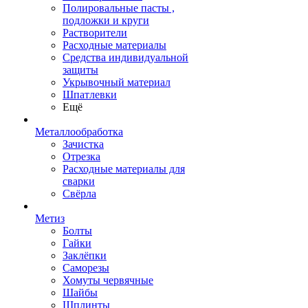
Полировальные пасты ,
подложки и круги
Растворители
Расходные материалы
Средства индивидуальной
защиты
Укрывочный материал
Шпатлевки
Ещё
Металлообработка
Зачистка
Отрезка
Расходные материалы для
сварки
Свёрла
Метиз
Болты
Гайки
Заклёпки
Саморезы
Хомуты червячные
Шайбы
Шплинты