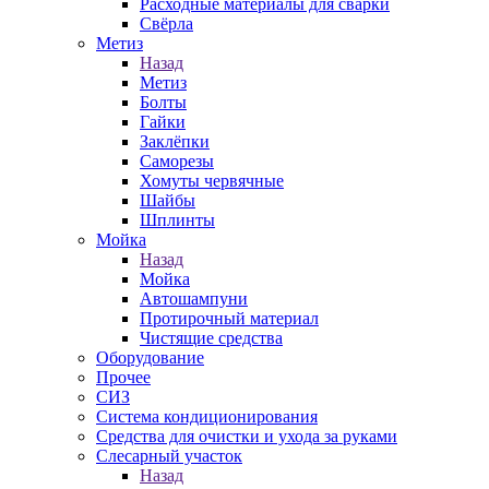
Расходные материалы для сварки
Свёрла
Метиз
Назад
Метиз
Болты
Гайки
Заклёпки
Саморезы
Хомуты червячные
Шайбы
Шплинты
Мойка
Назад
Мойка
Автошампуни
Протирочный материал
Чистящие средства
Оборудование
Прочее
СИЗ
Система кондиционирования
Средства для очистки и ухода за руками
Слесарный участок
Назад