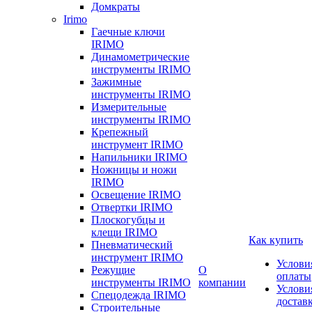
Домкраты
Irimo
Гаечные ключи
IRIMO
Динамометрические
инструменты IRIMO
Зажимные
инструменты IRIMO
Измерительные
инструменты IRIMO
Крепежный
инструмент IRIMO
Напильники IRIMO
Ножницы и ножи
IRIMO
Освещение IRIMO
Отвертки IRIMO
Плоскогубцы и
клещи IRIMO
Как купить
Пневматический
инструмент IRIMO
Услови
Режущие
О
оплаты
инструменты IRIMO
компании
Услови
Спецодежда IRIMO
достав
Строительные