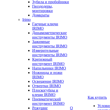
Зубила и пробойники
Гвоздодеры,
монтировки
Домкраты
Irimo
Гаечные ключи
IRIMO
Динамометрические
инструменты IRIMO
Зажимные
инструменты IRIMO
Измерительные
инструменты IRIMO
Крепежный
инструмент IRIMO
Напильники IRIMO
Ножницы и ножи
IRIMO
Освещение IRIMO
Отвертки IRIMO
Плоскогубцы и
клещи IRIMO
Как купить
Пневматический
инструмент IRIMO
Услови
Режущие
О