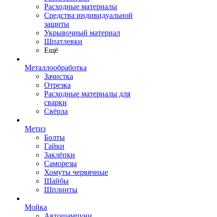
Расходные материалы
Средства индивидуальной
защиты
Укрывочный материал
Шпатлевки
Ещё
Металлообработка
Зачистка
Отрезка
Расходные материалы для
сварки
Свёрла
Метиз
Болты
Гайки
Заклёпки
Саморезы
Хомуты червячные
Шайбы
Шплинты
Мойка
Автошампуни