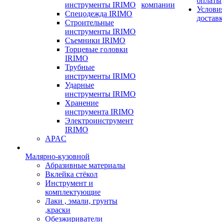
оплаты
инструменты IRIMO
компании
Услови
Спецодежда IRIMO
достав
Строительные
инструменты IRIMO
Съемники IRIMO
Торцевые головки
IRIMO
Трубные
инструменты IRIMO
Ударные
инструменты IRIMO
Хранение
инструмента IRIMO
Электроинструмент
IRIMO
APAC
Малярно-кузовной
Абразивные материалы
Вклейка стёкол
Инструмент и
комплектующие
Лаки , эмали, грунты
,краски
Обезжириватели