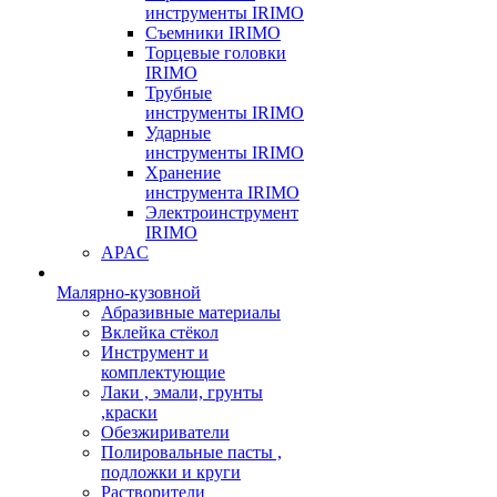
инструменты IRIMO
Съемники IRIMO
Торцевые головки
IRIMO
Трубные
инструменты IRIMO
Ударные
инструменты IRIMO
Хранение
инструмента IRIMO
Электроинструмент
IRIMO
APAC
Малярно-кузовной
Абразивные материалы
Вклейка стёкол
Инструмент и
комплектующие
Лаки , эмали, грунты
,краски
Обезжириватели
Полировальные пасты ,
подложки и круги
Растворители