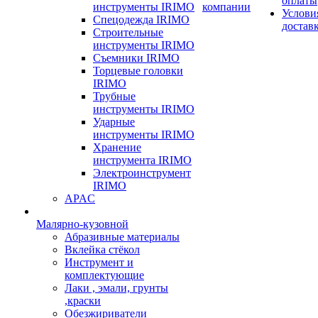
оплаты
инструменты IRIMO
компании
Услови
Спецодежда IRIMO
достав
Строительные
инструменты IRIMO
Съемники IRIMO
Торцевые головки
IRIMO
Трубные
инструменты IRIMO
Ударные
инструменты IRIMO
Хранение
инструмента IRIMO
Электроинструмент
IRIMO
APAC
Малярно-кузовной
Абразивные материалы
Вклейка стёкол
Инструмент и
комплектующие
Лаки , эмали, грунты
,краски
Обезжириватели