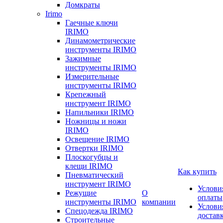
Домкраты
Irimo
Гаечные ключи
IRIMO
Динамометрические
инструменты IRIMO
Зажимные
инструменты IRIMO
Измерительные
инструменты IRIMO
Крепежный
инструмент IRIMO
Напильники IRIMO
Ножницы и ножи
IRIMO
Освещение IRIMO
Отвертки IRIMO
Плоскогубцы и
клещи IRIMO
Как купить
Пневматический
инструмент IRIMO
Услови
Режущие
О
оплаты
инструменты IRIMO
компании
Услови
Спецодежда IRIMO
достав
Строительные