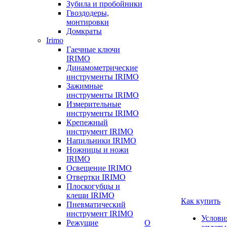
Зубила и пробойники
Гвоздодеры,
монтировки
Домкраты
Irimo
Гаечные ключи
IRIMO
Динамометрические
инструменты IRIMO
Зажимные
инструменты IRIMO
Измерительные
инструменты IRIMO
Крепежный
инструмент IRIMO
Напильники IRIMO
Ножницы и ножи
IRIMO
Освещение IRIMO
Отвертки IRIMO
Плоскогубцы и
клещи IRIMO
Как купить
Пневматический
инструмент IRIMO
Услови
Режущие
О