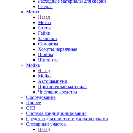
Расходные материалы для сварки
Свёрла
Метиз
Назад
Метиз
Болты
Гайки
Заклёпки
Саморезы
Хомуты червячные
Шайбы
Шплинты
Мойка
Назад
Мойка
Автошампуни
Протирочный материал
Чистящие средства
Оборудование
Прочее
СИЗ
Система кондиционирования
Средства для очистки и ухода за руками
Слесарный участок
Назад