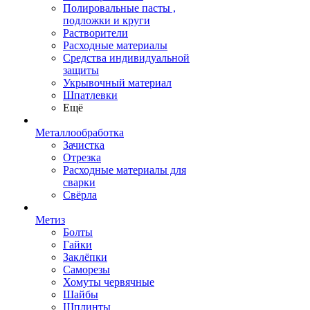
Полировальные пасты ,
подложки и круги
Растворители
Расходные материалы
Средства индивидуальной
защиты
Укрывочный материал
Шпатлевки
Ещё
Металлообработка
Зачистка
Отрезка
Расходные материалы для
сварки
Свёрла
Метиз
Болты
Гайки
Заклёпки
Саморезы
Хомуты червячные
Шайбы
Шплинты