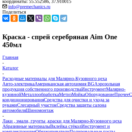
координаты: 55.552586, 37.910015
info@premechanics.ru
Поделиться
Краска - спрей серебряная Aim One
450мл
Главная
-
Каталог
-
Расходные материалы для Малярно-Кузовного цеха
Авто-электрика
Американская автохимия BG
Аэрозольная
продукция собственного производства
Инструмент
Малярно-
кузовной
Металлообработка
Метиз
Мойка
Оборудование
Прочее
кондиционирования
Средства для очистки и ухода за
руками
Слесарный участок
Средства защиты салона
автомобиля
Шиномонтаж
-
Лаки , эмали, грунты ,краски для Малярно-Кузовного цеха
Абразивные материалы
Вклейка стёкол
Инструмент и
комплектующие
Обезжириватели
Полировальные пасты ,