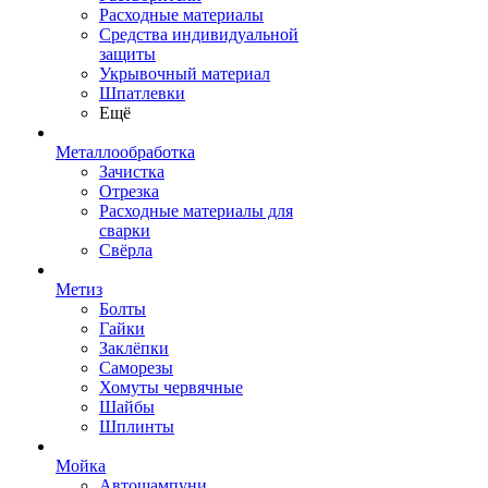
Расходные материалы
Средства индивидуальной
защиты
Укрывочный материал
Шпатлевки
Ещё
Металлообработка
Зачистка
Отрезка
Расходные материалы для
сварки
Свёрла
Метиз
Болты
Гайки
Заклёпки
Саморезы
Хомуты червячные
Шайбы
Шплинты
Мойка
Автошампуни