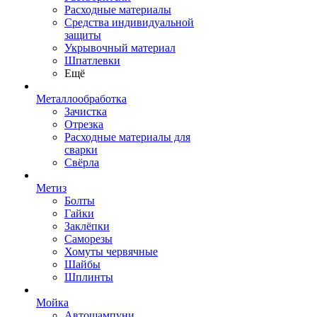
Расходные материалы
Средства индивидуальной
защиты
Укрывочный материал
Шпатлевки
Ещё
Металлообработка
Зачистка
Отрезка
Расходные материалы для
сварки
Свёрла
Метиз
Болты
Гайки
Заклёпки
Саморезы
Хомуты червячные
Шайбы
Шплинты
Мойка
Автошампуни