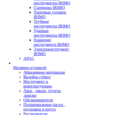
инструменты IRIMO
Съемники IRIMO
Торцевые головки
IRIMO
Трубные
инструменты IRIMO
Ударные
инструменты IRIMO
Хранение
инструмента IRIMO
Электроинструмент
IRIMO
APAC
Малярно-кузовной
Абразивные материалы
Вклейка стёкол
Инструмент и
комплектующие
Лаки , эмали, грунты
,краски
Обезжириватели
Полировальные пасты ,
подложки и круги
Растворители