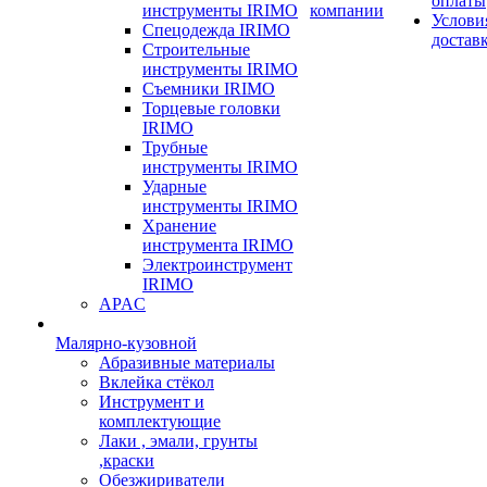
оплаты
инструменты IRIMO
компании
Услови
Спецодежда IRIMO
достав
Строительные
инструменты IRIMO
Съемники IRIMO
Торцевые головки
IRIMO
Трубные
инструменты IRIMO
Ударные
инструменты IRIMO
Хранение
инструмента IRIMO
Электроинструмент
IRIMO
APAC
Малярно-кузовной
Абразивные материалы
Вклейка стёкол
Инструмент и
комплектующие
Лаки , эмали, грунты
,краски
Обезжириватели