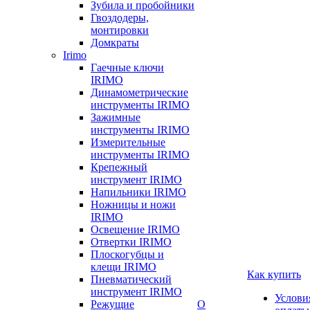
Зубила и пробойники
Гвоздодеры,
монтировки
Домкраты
Irimo
Гаечные ключи
IRIMO
Динамометрические
инструменты IRIMO
Зажимные
инструменты IRIMO
Измерительные
инструменты IRIMO
Крепежный
инструмент IRIMO
Напильники IRIMO
Ножницы и ножи
IRIMO
Освещение IRIMO
Отвертки IRIMO
Плоскогубцы и
клещи IRIMO
Как купить
Пневматический
инструмент IRIMO
Услови
Режущие
О