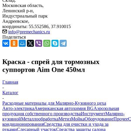
Склад:
Московская область,
Ленинский р-н,
Индустриальный парк
Андреевское,
координаты: 55.552586, 37.910015
info@premechanics.ru
Поделиться
Краска - спрей для тормозных
суппортов Aim One 450мл
Главная
-
Каталог
-
Расходные материалы для Малярно-Кузовного цеха
Авто-электрика
Американская автохимия BG
Аэрозольная
продукция собственного производства
Инструмент
Малярно-
кузовной
Металлообработка
Метиз
Мойка
Оборудование
Прочее
кондиционирования
Средства для очистки и ухода за
руками
Слесарный участок
Средства защиты салона