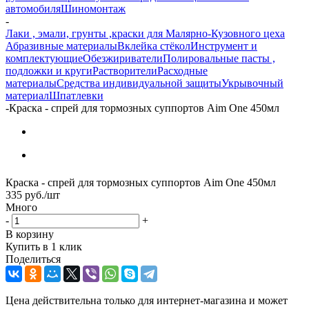
автомобиля
Шиномонтаж
-
Лаки , эмали, грунты ,краски для Малярно-Кузовного цеха
Абразивные материалы
Вклейка стёкол
Инструмент и
комплектующие
Обезжириватели
Полировальные пасты ,
подложки и круги
Растворители
Расходные
материалы
Средства индивидуальной защиты
Укрывочный
материал
Шпатлевки
-
Краска - спрей для тормозных суппортов Aim One 450мл
Краска - спрей для тормозных суппортов Aim One 450мл
335
руб.
/шт
Много
-
+
В корзину
Купить в 1 клик
Поделиться
Цена действительна только для интернет-магазина и может