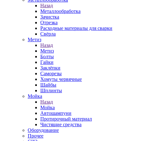
Назад
Металлообработка
Зачистка
Отрезка
Расходные материалы для сварки
Свёрла
Метиз
Назад
Метиз
Болты
Гайки
Заклёпки
Саморезы
Хомуты червячные
Шайбы
Шплинты
Мойка
Назад
Мойка
Автошампуни
Протирочный материал
Чистящие средства
Оборудование
Прочее