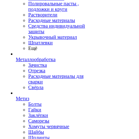
Полировальные пасты ,
подложки и круги
Растворители
Расходные материалы
Средства индивидуальной
защиты
Укрывочный материал
Шпатлевки
Ещё
Металлообработка
Зачистка
Отрезка
Расходные материалы для
сварки
Свёрла
Метиз
Болты
Гайки
Заклёпки
Саморезы
Хомуты червячные
Шайбы
Шплинты