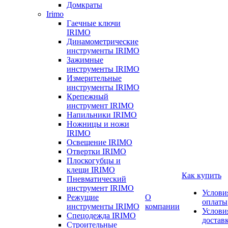
Домкраты
Irimo
Гаечные ключи
IRIMO
Динамометрические
инструменты IRIMO
Зажимные
инструменты IRIMO
Измерительные
инструменты IRIMO
Крепежный
инструмент IRIMO
Напильники IRIMO
Ножницы и ножи
IRIMO
Освещение IRIMO
Отвертки IRIMO
Плоскогубцы и
клещи IRIMO
Как купить
Пневматический
инструмент IRIMO
Услови
Режущие
О
оплаты
инструменты IRIMO
компании
Услови
Спецодежда IRIMO
достав
Строительные