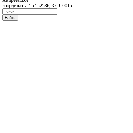
Андреевское,
координаты: 55.552586, 37.910015
Найти