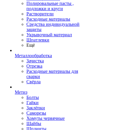
Полировальные пасты ,
подложки и круги
Растворители
Расходные материалы
Средства индивидуальной
защиты
Укрывочный материал
Шпатлевки
Ещё
Металлообработка
Зачистка
Отрезка
Расходные материалы для
сварки
Свёрла
Метиз
Болты
Гайки
Заклёпки
Саморезы
Хомуты червячные
Шайбы
Шплинты