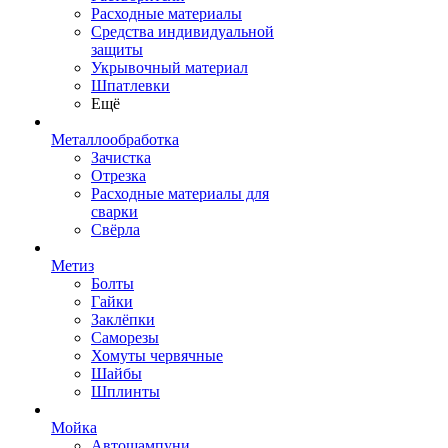
Расходные материалы
Средства индивидуальной
защиты
Укрывочный материал
Шпатлевки
Ещё
Металлообработка
Зачистка
Отрезка
Расходные материалы для
сварки
Свёрла
Метиз
Болты
Гайки
Заклёпки
Саморезы
Хомуты червячные
Шайбы
Шплинты
Мойка
Автошампуни