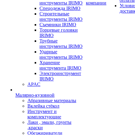
оплаты
инструменты IRIMO
компании
Услови
Спецодежда IRIMO
достав
Строительные
инструменты IRIMO
Съемники IRIMO
Торцевые головки
IRIMO
Трубные
инструменты IRIMO
Ударные
инструменты IRIMO
Хранение
инструмента IRIMO
Электроинструмент
IRIMO
APAC
Малярно-кузовной
Абразивные материалы
Вклейка стёкол
Инструмент и
комплектующие
Лаки , эмали, грунты
,краски
Обезжириватели