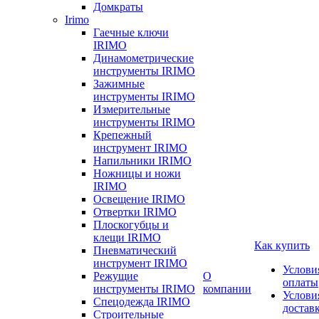
Домкраты
Irimo
Гаечные ключи
IRIMO
Динамометрические
инструменты IRIMO
Зажимные
инструменты IRIMO
Измерительные
инструменты IRIMO
Крепежный
инструмент IRIMO
Напильники IRIMO
Ножницы и ножи
IRIMO
Освещение IRIMO
Отвертки IRIMO
Плоскогубцы и
клещи IRIMO
Как купить
Пневматический
инструмент IRIMO
Услови
Режущие
О
оплаты
инструменты IRIMO
компании
Услови
Спецодежда IRIMO
достав
Строительные