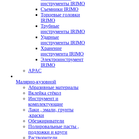
инструменты IRIMO
Съемники IRIMO
Торцевые головки
IRIMO
Трубные
инструменты IRIMO
Ударные
инструменты IRIMO
Хранение
инструмента IRIMO
Электроинструмент
IRIMO
APAC
Малярно-кузовной
Абразивные материалы
Вклейка стёкол
Инструмент и
комплектующие
Лаки , эмали, грунты
,краски
Обезжириватели
Полировальные пасты ,
подложки и круги
Растворители