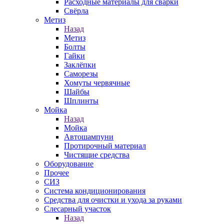
Расходные материалы для сварки
Свёрла
Метиз
Назад
Метиз
Болты
Гайки
Заклёпки
Саморезы
Хомуты червячные
Шайбы
Шплинты
Мойка
Назад
Мойка
Автошампуни
Протирочный материал
Чистящие средства
Оборудование
Прочее
СИЗ
Система кондиционирования
Средства для очистки и ухода за руками
Слесарный участок
Назад