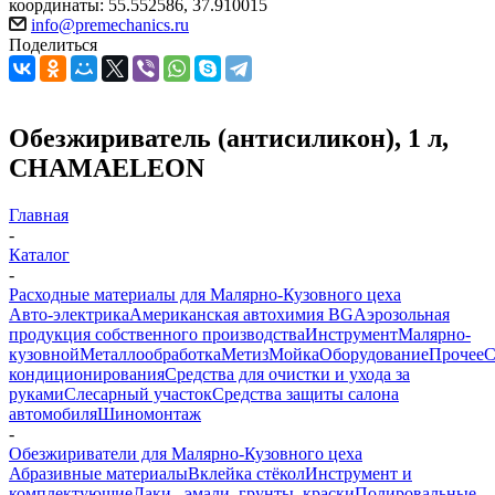
координаты: 55.552586, 37.910015
info@premechanics.ru
Поделиться
Обезжириватель (антисиликон), 1 л,
CHAMAELEON
Главная
-
Каталог
-
Расходные материалы для Малярно-Кузовного цеха
Авто-электрика
Американская автохимия BG
Аэрозольная
продукция собственного производства
Инструмент
Малярно-
кузовной
Металлообработка
Метиз
Мойка
Оборудование
Прочее
кондиционирования
Средства для очистки и ухода за
руками
Слесарный участок
Средства защиты салона
автомобиля
Шиномонтаж
-
Обезжириватели для Малярно-Кузовного цеха
Абразивные материалы
Вклейка стёкол
Инструмент и
комплектующие
Лаки , эмали, грунты ,краски
Полировальные