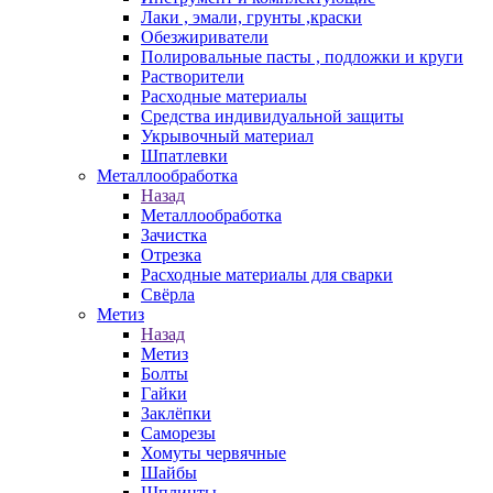
Лаки , эмали, грунты ,краски
Обезжириватели
Полировальные пасты , подложки и круги
Растворители
Расходные материалы
Средства индивидуальной защиты
Укрывочный материал
Шпатлевки
Металлообработка
Назад
Металлообработка
Зачистка
Отрезка
Расходные материалы для сварки
Свёрла
Метиз
Назад
Метиз
Болты
Гайки
Заклёпки
Саморезы
Хомуты червячные
Шайбы
Шплинты