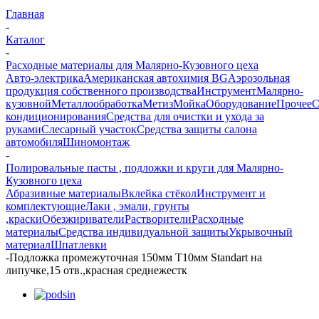
Главная
-
Каталог
-
Расходные материалы для Малярно-Кузовного цеха
Авто-электрика
Американская автохимия BG
Аэрозольная
продукция собственного производства
Инструмент
Малярно-
кузовной
Металлообработка
Метиз
Мойка
Оборудование
Прочее
кондиционирования
Средства для очистки и ухода за
руками
Слесарный участок
Средства защиты салона
автомобиля
Шиномонтаж
-
Полировальные пасты , подложки и круги для Малярно-
Кузовного цеха
Абразивные материалы
Вклейка стёкол
Инструмент и
комплектующие
Лаки , эмали, грунты
,краски
Обезжириватели
Растворители
Расходные
материалы
Средства индивидуальной защиты
Укрывочный
материал
Шпатлевки
-
Подложка промежуточная 150мм Т10мм Standart на
липучке,15 отв.,красная среднежестк