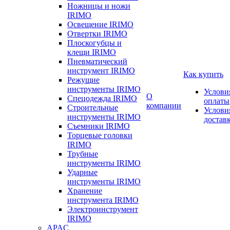
Ножницы и ножи
IRIMO
Освещение IRIMO
Отвертки IRIMO
Плоскогубцы и
клещи IRIMO
Пневматический
инструмент IRIMO
Как купить
Режущие
инструменты IRIMO
Услови
О
Спецодежда IRIMO
оплаты
компании
Строительные
Услови
инструменты IRIMO
достав
Съемники IRIMO
Торцевые головки
IRIMO
Трубные
инструменты IRIMO
Ударные
инструменты IRIMO
Хранение
инструмента IRIMO
Электроинструмент
IRIMO
APAC