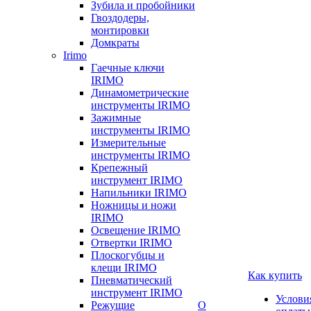
Зубила и пробойники
Гвоздодеры,
монтировки
Домкраты
Irimo
Гаечные ключи
IRIMO
Динамометрические
инструменты IRIMO
Зажимные
инструменты IRIMO
Измерительные
инструменты IRIMO
Крепежный
инструмент IRIMO
Напильники IRIMO
Ножницы и ножи
IRIMO
Освещение IRIMO
Отвертки IRIMO
Плоскогубцы и
клещи IRIMO
Как купить
Пневматический
инструмент IRIMO
Услови
Режущие
О