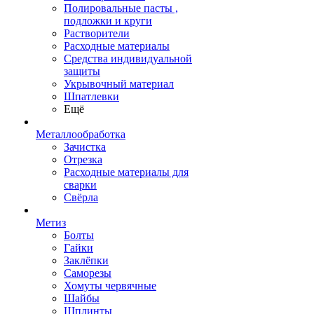
Полировальные пасты ,
подложки и круги
Растворители
Расходные материалы
Средства индивидуальной
защиты
Укрывочный материал
Шпатлевки
Ещё
Металлообработка
Зачистка
Отрезка
Расходные материалы для
сварки
Свёрла
Метиз
Болты
Гайки
Заклёпки
Саморезы
Хомуты червячные
Шайбы
Шплинты