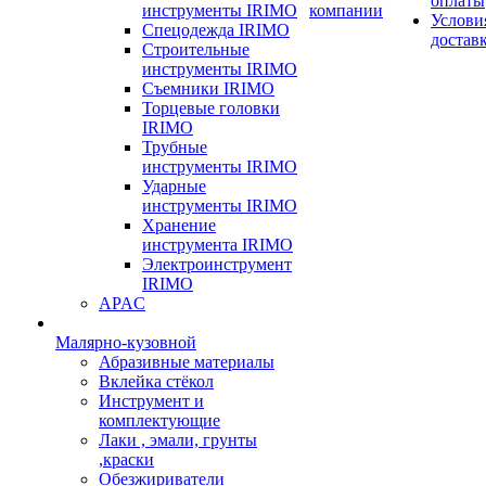
оплаты
инструменты IRIMO
компании
Услови
Спецодежда IRIMO
достав
Строительные
инструменты IRIMO
Съемники IRIMO
Торцевые головки
IRIMO
Трубные
инструменты IRIMO
Ударные
инструменты IRIMO
Хранение
инструмента IRIMO
Электроинструмент
IRIMO
APAC
Малярно-кузовной
Абразивные материалы
Вклейка стёкол
Инструмент и
комплектующие
Лаки , эмали, грунты
,краски
Обезжириватели