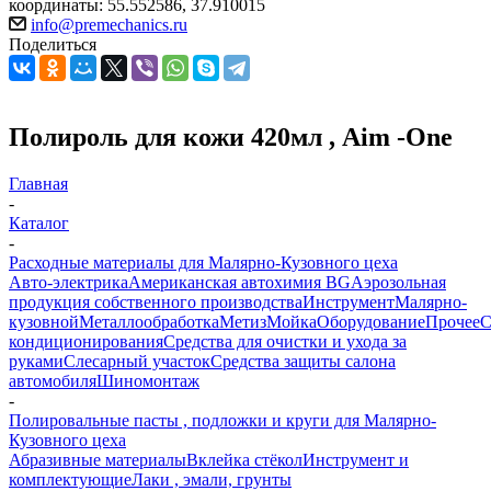
координаты: 55.552586, 37.910015
info@premechanics.ru
Поделиться
Полироль для кожи 420мл , Aim -One
Главная
-
Каталог
-
Расходные материалы для Малярно-Кузовного цеха
Авто-электрика
Американская автохимия BG
Аэрозольная
продукция собственного производства
Инструмент
Малярно-
кузовной
Металлообработка
Метиз
Мойка
Оборудование
Прочее
кондиционирования
Средства для очистки и ухода за
руками
Слесарный участок
Средства защиты салона
автомобиля
Шиномонтаж
-
Полировальные пасты , подложки и круги для Малярно-
Кузовного цеха
Абразивные материалы
Вклейка стёкол
Инструмент и
комплектующие
Лаки , эмали, грунты