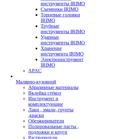
инструменты IRIMO
Съемники IRIMO
Торцевые головки
IRIMO
Трубные
инструменты IRIMO
Ударные
инструменты IRIMO
Хранение
инструмента IRIMO
Электроинструмент
IRIMO
APAC
Малярно-кузовной
Абразивные материалы
Вклейка стёкол
Инструмент и
комплектующие
Лаки , эмали, грунты
,краски
Обезжириватели
Полировальные пасты ,
подложки и круги
Растворители