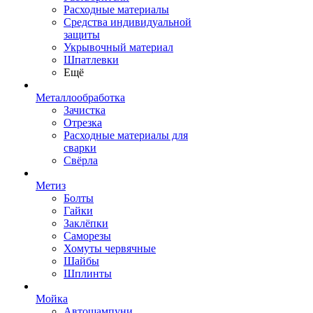
Расходные материалы
Средства индивидуальной
защиты
Укрывочный материал
Шпатлевки
Ещё
Металлообработка
Зачистка
Отрезка
Расходные материалы для
сварки
Свёрла
Метиз
Болты
Гайки
Заклёпки
Саморезы
Хомуты червячные
Шайбы
Шплинты
Мойка
Автошампуни