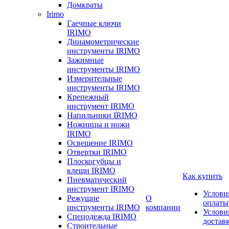
Домкраты
Irimo
Гаечные ключи
IRIMO
Динамометрические
инструменты IRIMO
Зажимные
инструменты IRIMO
Измерительные
инструменты IRIMO
Крепежный
инструмент IRIMO
Напильники IRIMO
Ножницы и ножи
IRIMO
Освещение IRIMO
Отвертки IRIMO
Плоскогубцы и
клещи IRIMO
Как купить
Пневматический
инструмент IRIMO
Услови
Режущие
О
оплаты
инструменты IRIMO
компании
Услови
Спецодежда IRIMO
достав
Строительные