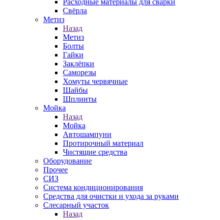
Расходные материалы для сварки
Свёрла
Метиз
Назад
Метиз
Болты
Гайки
Заклёпки
Саморезы
Хомуты червячные
Шайбы
Шплинты
Мойка
Назад
Мойка
Автошампуни
Протирочный материал
Чистящие средства
Оборудование
Прочее
СИЗ
Система кондиционирования
Средства для очистки и ухода за руками
Слесарный участок
Назад