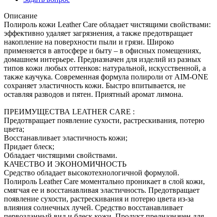
Описание
Полироль кожи Leather Сare обладает чистящими свойствами:
эффективно удаляет загрязнения, а также предотвращает
накопление на поверхности пыли и грязи. Широко
применяется в автосфере и быту – в офисных помещениях,
домашнем интерьере. Предназначен для изделий из разных
типов кожи любых оттенков: натуральной, искусственной, а
также каучука. Современная формула полироли от AIM-ONE
сохраняет эластичность кожи. Быстро впитывается, не
оставляя разводов и пятен. Приятный аромат лимона.
ПРЕИМУЩЕСТВА LEATHER CARE :
Предотвращает появление сухости, растрескивания, потерю
цвета;
Восстанавливает эластичность кожи;
Придает блеск;
Обладает чистящими свойствами.
КАЧЕСТВО И ЭКОНОМИЧНОСТЬ
Средство обладает высокотехнологичной формулой.
Полироль Leather Сare моментально проникает в слой кожи,
смягчая ее и восстанавливая эластичность. Предотвращает
появление сухости, растрескивания и потерю цвета из-за
влияния солнечных лучей. Средство восстанавливает
первозданный вид и блеск кожи. Продукт предназначен для