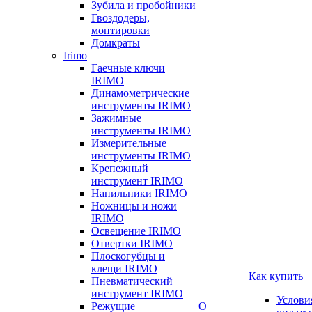
Зубила и пробойники
Гвоздодеры,
монтировки
Домкраты
Irimo
Гаечные ключи
IRIMO
Динамометрические
инструменты IRIMO
Зажимные
инструменты IRIMO
Измерительные
инструменты IRIMO
Крепежный
инструмент IRIMO
Напильники IRIMO
Ножницы и ножи
IRIMO
Освещение IRIMO
Отвертки IRIMO
Плоскогубцы и
клещи IRIMO
Как купить
Пневматический
инструмент IRIMO
Услови
Режущие
О