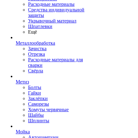
Расходные материалы
Средства индивидуальной
защиты
Укрывочный материал
Шпатлевки
Ещё
Металлообработка
Зачистка
Отрезка
Расходные материалы для
сварки
Свёрла
Метиз
Болты
Гайки
Заклёпки
Саморезы
Хомуты червячные
Шайбы
Шплинты
Мойка
Автошампуни