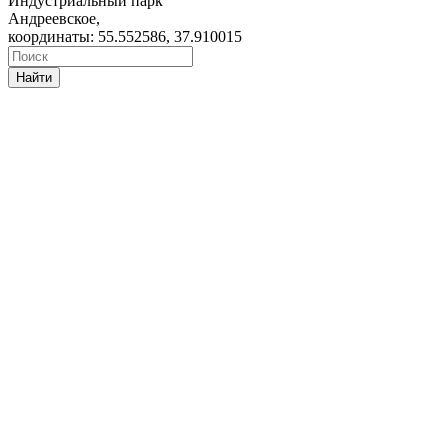
Индустриальный парк
Андреевское,
координаты: 55.552586, 37.910015
Найти