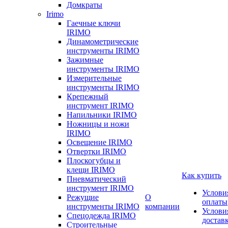
Домкраты
Irimo
Гаечные ключи
IRIMO
Динамометрические
инструменты IRIMO
Зажимные
инструменты IRIMO
Измерительные
инструменты IRIMO
Крепежный
инструмент IRIMO
Напильники IRIMO
Ножницы и ножи
IRIMO
Освещение IRIMO
Отвертки IRIMO
Плоскогубцы и
клещи IRIMO
Как купить
Пневматический
инструмент IRIMO
Услови
Режущие
О
оплаты
инструменты IRIMO
компании
Услови
Спецодежда IRIMO
достав
Строительные