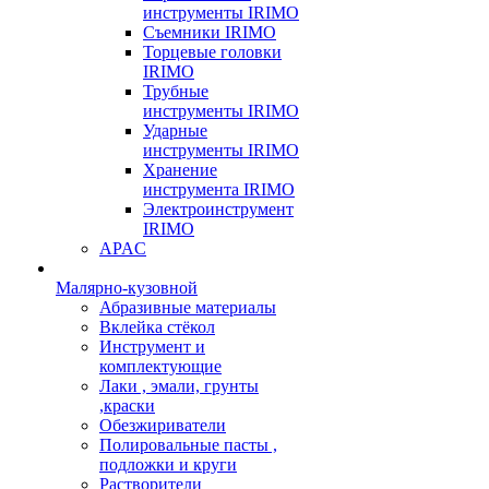
инструменты IRIMO
Съемники IRIMO
Торцевые головки
IRIMO
Трубные
инструменты IRIMO
Ударные
инструменты IRIMO
Хранение
инструмента IRIMO
Электроинструмент
IRIMO
APAC
Малярно-кузовной
Абразивные материалы
Вклейка стёкол
Инструмент и
комплектующие
Лаки , эмали, грунты
,краски
Обезжириватели
Полировальные пасты ,
подложки и круги
Растворители