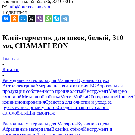
координаты: 55.552586, 37.910015
info@premechanics.ru
Поделиться
Клей-герметик для швов, белый, 310
мл, CHAMAELEON
Главная
-
Каталог
-
Расходные материалы для Малярно-Кузовного цеха
Авто-электрика
Американская автохимия BG
Аэрозольная
продукция собственного производства
Инструмент
Малярно-
кузовной
Металлообработка
Метиз
Мойка
Оборудование
Прочее
кондиционирования
Средства для очистки и ухода за
руками
Слесарный участок
Средства защиты салона
автомобиля
Шиномонтаж
-
Расходные материалы для Малярно-Кузовного цеха
Абразивные материалы
Вклейка стёкол
Инструмент и
комплектующие
Лаки , эмали, грунты