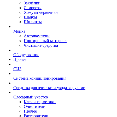
Заклёпки
Саморезы
Хомуты червячные
Шайбы
Шплинты
Мойка
Автошампуни
Протирочный материал
Чистящие средства
Оборудование
Прочее
СИЗ
Система кондиционирования
Средства для очистки и ухода за руками
Слесарный участок
Клея и герметики
Очистители
Прочее
Растворители