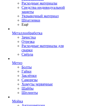
Расходные материалы
Средства индивидуальной
защиты
Укрывочный материал
Шпатлевки
Ещё
Металлообработка
Зачистка
Отрезка
Расходные материалы для
сварки
Свёрла
Метиз
Болты
Гайки
Заклёпки
Саморезы
Хомуты червячные
Шайбы
Шплинты
Мойка
Автошампуни