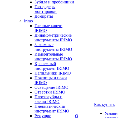
Зубила и пробойники
Гвоздодеры,
монтировки
Домкраты
Irimo
Гаечные ключи
IRIMO
Динамометрические
инструменты IRIMO
Зажимные
инструменты IRIMO
Измерительные
инструменты IRIMO
Крепежный
инструмент IRIMO
Напильники IRIMO
Ножницы и ножи
IRIMO
Освещение IRIMO
Отвертки IRIMO
Плоскогубцы и
клещи IRIMO
Как купить
Пневматический
инструмент IRIMO
Услови
Режущие
О