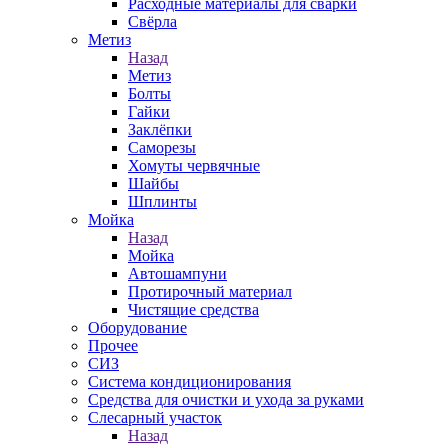
Расходные материалы для сварки
Свёрла
Метиз
Назад
Метиз
Болты
Гайки
Заклёпки
Саморезы
Хомуты червячные
Шайбы
Шплинты
Мойка
Назад
Мойка
Автошампуни
Протирочный материал
Чистящие средства
Оборудование
Прочее
СИЗ
Система кондиционирования
Средства для очистки и ухода за руками
Слесарный участок
Назад