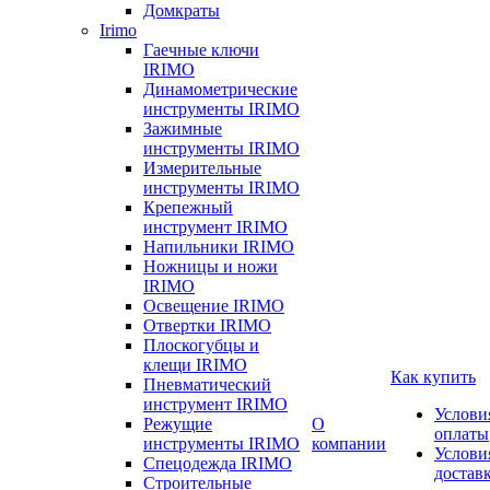
Домкраты
Irimo
Гаечные ключи
IRIMO
Динамометрические
инструменты IRIMO
Зажимные
инструменты IRIMO
Измерительные
инструменты IRIMO
Крепежный
инструмент IRIMO
Напильники IRIMO
Ножницы и ножи
IRIMO
Освещение IRIMO
Отвертки IRIMO
Плоскогубцы и
клещи IRIMO
Как купить
Пневматический
инструмент IRIMO
Услови
Режущие
О
оплаты
инструменты IRIMO
компании
Услови
Спецодежда IRIMO
достав
Строительные