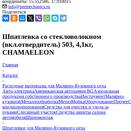
координаты: 55.552586, 37.910015
info@premechanics.ru
Поделиться
Шпатлевка со стекловолокном
(вкл.отвердитель) 503, 4,1кг,
CHAMAELEON
Главная
-
Каталог
-
Расходные материалы для Малярно-Кузовного цеха
Авто-электрика
Американская автохимия BG
Аэрозольная
продукция собственного производства
Инструмент
Малярно-
кузовной
Металлообработка
Метиз
Мойка
Оборудование
Прочее
кондиционирования
Средства для очистки и ухода за
руками
Слесарный участок
Средства защиты салона
автомобиля
Шиномонтаж
-
Шпатлевки для Малярно-Кузовного цеха