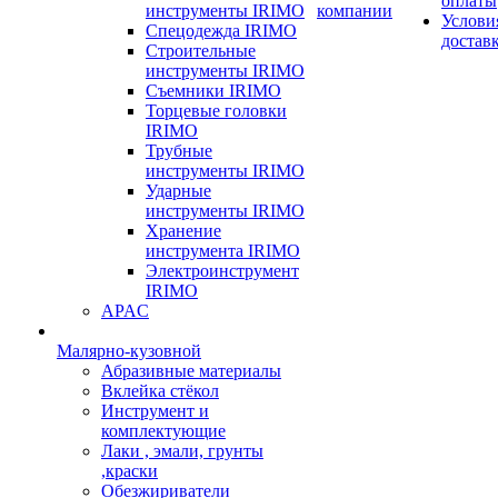
оплаты
инструменты IRIMO
компании
Услови
Спецодежда IRIMO
достав
Строительные
инструменты IRIMO
Съемники IRIMO
Торцевые головки
IRIMO
Трубные
инструменты IRIMO
Ударные
инструменты IRIMO
Хранение
инструмента IRIMO
Электроинструмент
IRIMO
APAC
Малярно-кузовной
Абразивные материалы
Вклейка стёкол
Инструмент и
комплектующие
Лаки , эмали, грунты
,краски
Обезжириватели