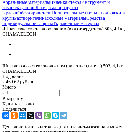
Абразивные материалы
Вклейка стёкол
Инструмент и
комплектующие
Лаки , эмали, грунты
,краски
Обезжириватели
Полировальные пасты , подложки и
круги
Растворители
Расходные материалы
Средства
индивидуальной защиты
Укрывочный материал
-
Шпатлевка со стекловолокном (вкл.отвердитель) 503, 4,1кг,
CHAMAELEON
Шпатлевка со стекловолокном (вкл.отвердитель) 503, 4,1кг,
CHAMAELEON
Подробнее
2 469.62
руб.
/шт
Много
-
+
В корзину
Купить в 1 клик
Поделиться
Цена действительна только для интернет-магазина и может