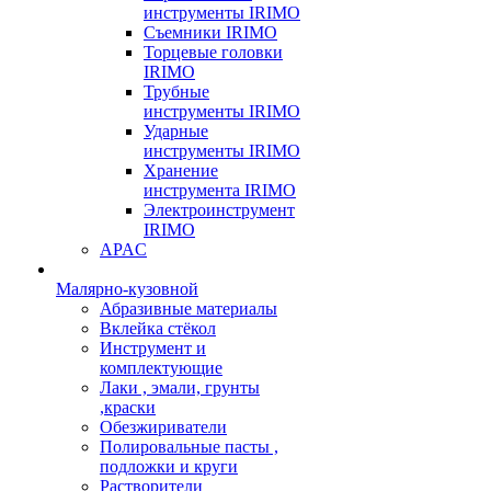
инструменты IRIMO
Съемники IRIMO
Торцевые головки
IRIMO
Трубные
инструменты IRIMO
Ударные
инструменты IRIMO
Хранение
инструмента IRIMO
Электроинструмент
IRIMO
APAC
Малярно-кузовной
Абразивные материалы
Вклейка стёкол
Инструмент и
комплектующие
Лаки , эмали, грунты
,краски
Обезжириватели
Полировальные пасты ,
подложки и круги
Растворители