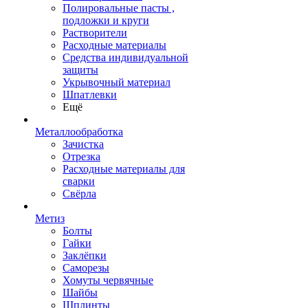
Полировальные пасты ,
подложки и круги
Растворители
Расходные материалы
Средства индивидуальной
защиты
Укрывочный материал
Шпатлевки
Ещё
Металлообработка
Зачистка
Отрезка
Расходные материалы для
сварки
Свёрла
Метиз
Болты
Гайки
Заклёпки
Саморезы
Хомуты червячные
Шайбы
Шплинты