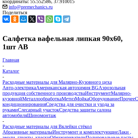
координаты: 55.552586, 37.910015
info@premechanics.ru
Поделиться
Салфетка вафельная липкая 90х60,
1шт AB
Главная
-
Каталог
-
Расходные материалы для Малярно-Кузовного цеха
Авто-электрика
Американская автохимия BG
Аэрозольная
продукция собственного производства
Инструмент
Малярно-
кузовной
Металлообработка
Метиз
Мойка
Оборудование
Прочее
кондиционирования
Средства для очистки и ухода за
руками
Слесарный участок
Средства защиты салона
автомобиля
Шиномонтаж
-
Расходные материалы для Вклейки стёкол
Абразивные материалы
Инструмент и комплектующие
Лаки ,
эмали, грунты ,краски
Обезжириватели
Полировальные пасты