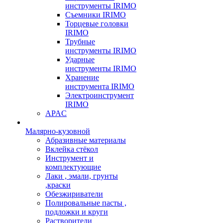
инструменты IRIMO
Съемники IRIMO
Торцевые головки
IRIMO
Трубные
инструменты IRIMO
Ударные
инструменты IRIMO
Хранение
инструмента IRIMO
Электроинструмент
IRIMO
APAC
Малярно-кузовной
Абразивные материалы
Вклейка стёкол
Инструмент и
комплектующие
Лаки , эмали, грунты
,краски
Обезжириватели
Полировальные пасты ,
подложки и круги
Растворители