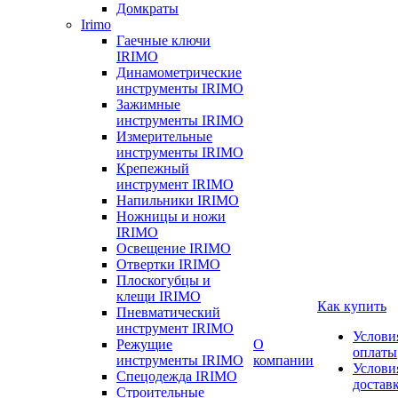
Домкраты
Irimo
Гаечные ключи
IRIMO
Динамометрические
инструменты IRIMO
Зажимные
инструменты IRIMO
Измерительные
инструменты IRIMO
Крепежный
инструмент IRIMO
Напильники IRIMO
Ножницы и ножи
IRIMO
Освещение IRIMO
Отвертки IRIMO
Плоскогубцы и
клещи IRIMO
Как купить
Пневматический
инструмент IRIMO
Услови
Режущие
О
оплаты
инструменты IRIMO
компании
Услови
Спецодежда IRIMO
достав
Строительные