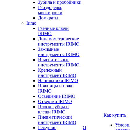
Зубила и пробойники
Гвоздодеры,
монтировки
Домкраты
Irimo
Гаечные ключи
IRIMO
Динамометрические
инструменты IRIMO
Зажимные
инструменты IRIMO
Измерительные
инструменты IRIMO
Крепежный
инструмент IRIMO
Напильники IRIMO
Ножницы и ножи
IRIMO
Освещение IRIMO
Отвертки IRIMO
Плоскогубцы и
клещи IRIMO
Как купить
Пневматический
инструмент IRIMO
Услови
Режущие
О