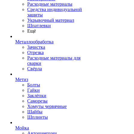
Расходные материалы
Средства индивидуальной
защиты
Укрывочный материал
Шпатлевки
Ещё
Металлообработка
Зачистка
Отрезка
Расходные материалы для
сварки
Свёрла
Метиз
Болты
Гайки
Заклёпки
Саморезы
Хомуты червячные
Шайбы
Шплинты
Мойка
Автошампуни