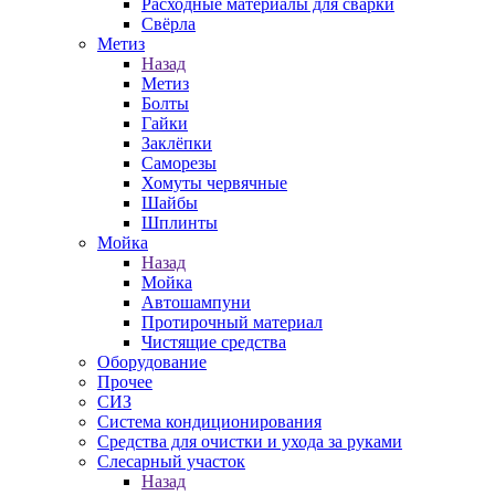
Расходные материалы для сварки
Свёрла
Метиз
Назад
Метиз
Болты
Гайки
Заклёпки
Саморезы
Хомуты червячные
Шайбы
Шплинты
Мойка
Назад
Мойка
Автошампуни
Протирочный материал
Чистящие средства
Оборудование
Прочее
СИЗ
Система кондиционирования
Средства для очистки и ухода за руками
Слесарный участок
Назад