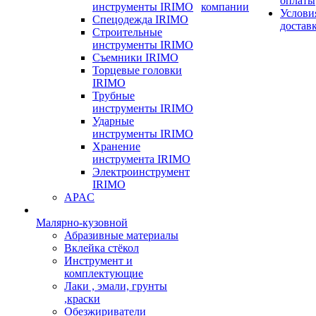
оплаты
инструменты IRIMO
компании
Услови
Спецодежда IRIMO
достав
Строительные
инструменты IRIMO
Съемники IRIMO
Торцевые головки
IRIMO
Трубные
инструменты IRIMO
Ударные
инструменты IRIMO
Хранение
инструмента IRIMO
Электроинструмент
IRIMO
APAC
Малярно-кузовной
Абразивные материалы
Вклейка стёкол
Инструмент и
комплектующие
Лаки , эмали, грунты
,краски
Обезжириватели