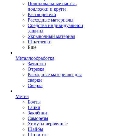
Полировальные пасты ,
подложки и круги
Растворители
Расходные материалы
Средства индивидуальной
защиты
Укрывочный материал
Шпатлевки
Ещё
Металлообработка
Зачистка
Отрезка
Расходные материалы для
сварки
Свёрла
Метиз
Болты
Гайки
Заклёпки
Саморезы
Хомуты червячные
Шайбы
Шплинты