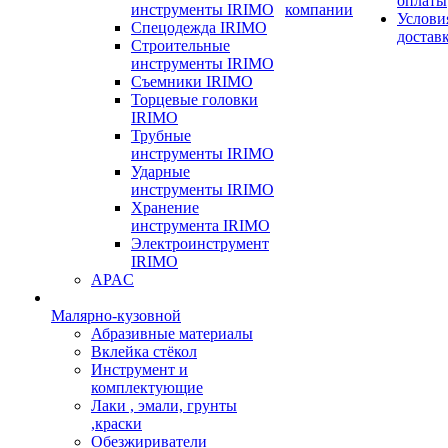
оплаты
инструменты IRIMO
компании
Услови
Спецодежда IRIMO
достав
Строительные
инструменты IRIMO
Съемники IRIMO
Торцевые головки
IRIMO
Трубные
инструменты IRIMO
Ударные
инструменты IRIMO
Хранение
инструмента IRIMO
Электроинструмент
IRIMO
APAC
Малярно-кузовной
Абразивные материалы
Вклейка стёкол
Инструмент и
комплектующие
Лаки , эмали, грунты
,краски
Обезжириватели