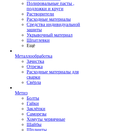
Полировальные пасты ,
подложки и круги
Растворители
Расходные материалы
Средства индивидуальной
защиты
Укрывочный материал
Шпатлевки
Ещё
Металлообработка
Зачистка
Отрезка
Расходные материалы для
сварки
Свёрла
Метиз
Болты
Гайки
Заклёпки
Саморезы
Хомуты червячные
Шайбы
Шплинты