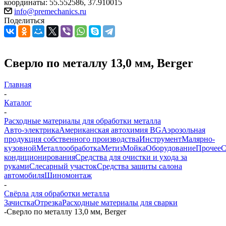
координаты: 55.552586, 37.910015
info@premechanics.ru
Поделиться
Сверло по металлу 13,0 мм, Berger
Главная
-
Каталог
-
Расходные материалы для обработки металла
Авто-электрика
Американская автохимия BG
Аэрозольная
продукция собственного производства
Инструмент
Малярно-
кузовной
Металлообработка
Метиз
Мойка
Оборудование
Прочее
кондиционирования
Средства для очистки и ухода за
руками
Слесарный участок
Средства защиты салона
автомобиля
Шиномонтаж
-
Свёрла для обработки металла
Зачистка
Отрезка
Расходные материалы для сварки
-
Сверло по металлу 13,0 мм, Berger