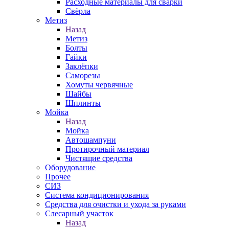
Расходные материалы для сварки
Свёрла
Метиз
Назад
Метиз
Болты
Гайки
Заклёпки
Саморезы
Хомуты червячные
Шайбы
Шплинты
Мойка
Назад
Мойка
Автошампуни
Протирочный материал
Чистящие средства
Оборудование
Прочее
СИЗ
Система кондиционирования
Средства для очистки и ухода за руками
Слесарный участок
Назад