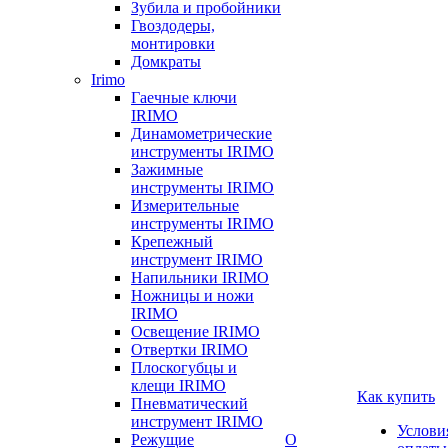
Зубила и пробойники
Гвоздодеры,
монтировки
Домкраты
Irimo
Гаечные ключи
IRIMO
Динамометрические
инструменты IRIMO
Зажимные
инструменты IRIMO
Измерительные
инструменты IRIMO
Крепежный
инструмент IRIMO
Напильники IRIMO
Ножницы и ножи
IRIMO
Освещение IRIMO
Отвертки IRIMO
Плоскогубцы и
клещи IRIMO
Как купить
Пневматический
инструмент IRIMO
Услови
Режущие
О