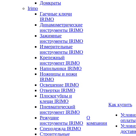
Домкраты
Irimo
Гаечные ключи
IRIMO
Динамометрические
инструменты IRIMO
Зажимные
инструменты IRIMO
Измерительные
инструменты IRIMO
Крепежный
инструмент IRIMO
Напильники IRIMO
Ножницы и ножи
IRIMO
Освещение IRIMO
Отвертки IRIMO
Плоскогубцы и
клещи IRIMO
Как купить
Пневматический
инструмент IRIMO
Услови
Режущие
О
оплаты
инструменты IRIMO
компании
Услови
Спецодежда IRIMO
достав
Строительные