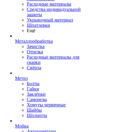
Расходные материалы
Средства индивидуальной
защиты
Укрывочный материал
Шпатлевки
Ещё
Металлообработка
Зачистка
Отрезка
Расходные материалы для
сварки
Свёрла
Метиз
Болты
Гайки
Заклёпки
Саморезы
Хомуты червячные
Шайбы
Шплинты
Мойка
Автошампуни