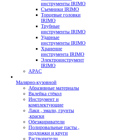
инструменты IRIMO
Съемники IRIMO
Торцевые головки
IRIMO
Трубные
инструменты IRIMO
Ударные
инструменты IRIMO
Хранение
инструмента IRIMO
Электроинструмент
IRIMO
APAC
Малярно-кузовной
Абразивные материалы
Вклейка стёкол
Инструмент и
комплектующие
Лаки , эмали, грунты
,краски
Обезжириватели
Полировальные пасты ,
подложки и круги
Растворители