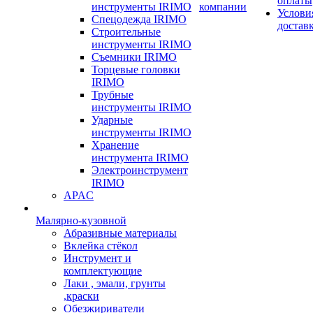
оплаты
инструменты IRIMO
компании
Услови
Спецодежда IRIMO
достав
Строительные
инструменты IRIMO
Съемники IRIMO
Торцевые головки
IRIMO
Трубные
инструменты IRIMO
Ударные
инструменты IRIMO
Хранение
инструмента IRIMO
Электроинструмент
IRIMO
APAC
Малярно-кузовной
Абразивные материалы
Вклейка стёкол
Инструмент и
комплектующие
Лаки , эмали, грунты
,краски
Обезжириватели