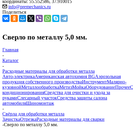
координаты: 55.552586, 37.910015
info@premechanics.ru
Поделиться
Сверло по металлу 5,0 мм.
Главная
-
Каталог
-
Расходные материалы для обработки металла
Авто-электрика
Американская автохимия BG
Аэрозольная
продукция собственного производства
Инструмент
Малярно-
кузовной
Металлообработка
Метиз
Мойка
Оборудование
Прочее
кондиционирования
Средства для очистки и ухода за
руками
Слесарный участок
Средства защиты салона
автомобиля
Шиномонтаж
-
Свёрла для обработки металла
Зачистка
Отрезка
Расходные материалы для сварки
-
Сверло по металлу 5,0 мм.