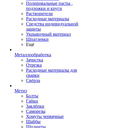
Полировальные пасты ,
подложки и круги
Растворители
Расходные материалы
Средства индивидуальной
защиты
Укрывочный материал
Шпатлевки
Ещё
Металлообработка
Зачистка
Отрезка
Расходные материалы для
сварки
Свёрла
Метиз
Болты
Гайки
Заклёпки
Саморезы
Хомуты червячные
Шайбы
Шплинты