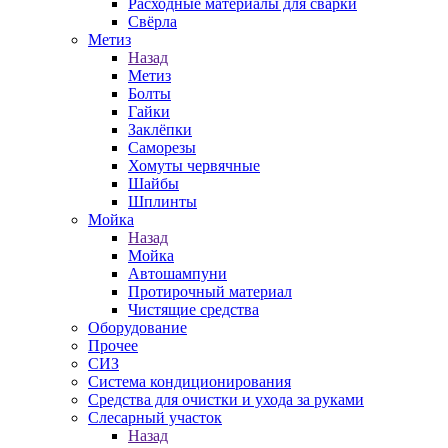
Расходные материалы для сварки
Свёрла
Метиз
Назад
Метиз
Болты
Гайки
Заклёпки
Саморезы
Хомуты червячные
Шайбы
Шплинты
Мойка
Назад
Мойка
Автошампуни
Протирочный материал
Чистящие средства
Оборудование
Прочее
СИЗ
Система кондиционирования
Средства для очистки и ухода за руками
Слесарный участок
Назад