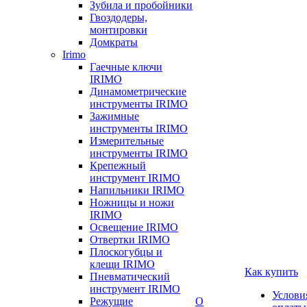
Зубила и пробойники
Гвоздодеры,
монтировки
Домкраты
Irimo
Гаечные ключи
IRIMO
Динамометрические
инструменты IRIMO
Зажимные
инструменты IRIMO
Измерительные
инструменты IRIMO
Крепежный
инструмент IRIMO
Напильники IRIMO
Ножницы и ножи
IRIMO
Освещение IRIMO
Отвертки IRIMO
Плоскогубцы и
клещи IRIMO
Как купить
Пневматический
инструмент IRIMO
Услови
Режущие
О