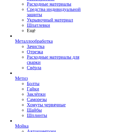
Расходные материалы
Средства индивидуальной
защиты
Укрывочный материал
Шпатлевки
Ещё
Металлообработка
Зачистка
Отрезка
Расходные материалы для
сварки
Свёрла
Метиз
Болты
Гайки
Заклёпки
Саморезы
Хомуты червячные
Шайбы
Шплинты
Мойка
Автошампуни