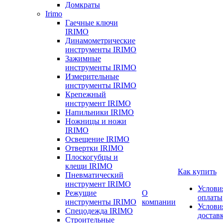
Домкраты
Irimo
Гаечные ключи
IRIMO
Динамометрические
инструменты IRIMO
Зажимные
инструменты IRIMO
Измерительные
инструменты IRIMO
Крепежный
инструмент IRIMO
Напильники IRIMO
Ножницы и ножи
IRIMO
Освещение IRIMO
Отвертки IRIMO
Плоскогубцы и
клещи IRIMO
Как купить
Пневматический
инструмент IRIMO
Услови
Режущие
О
оплаты
инструменты IRIMO
компании
Услови
Спецодежда IRIMO
достав
Строительные