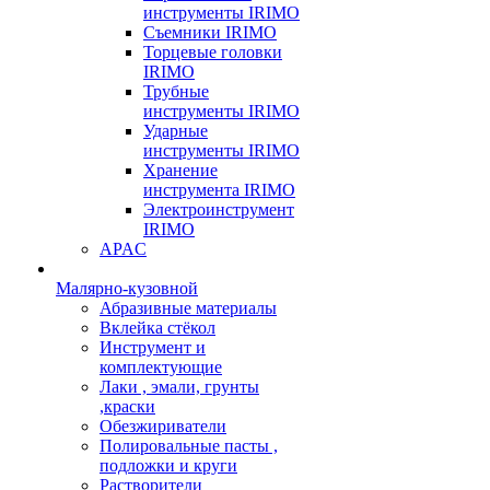
инструменты IRIMO
Съемники IRIMO
Торцевые головки
IRIMO
Трубные
инструменты IRIMO
Ударные
инструменты IRIMO
Хранение
инструмента IRIMO
Электроинструмент
IRIMO
APAC
Малярно-кузовной
Абразивные материалы
Вклейка стёкол
Инструмент и
комплектующие
Лаки , эмали, грунты
,краски
Обезжириватели
Полировальные пасты ,
подложки и круги
Растворители