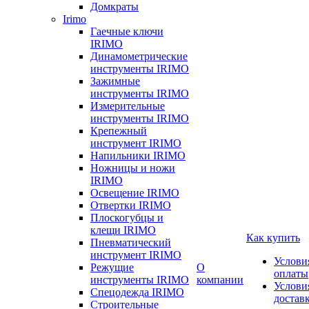
Домкраты
Irimo
Гаечные ключи
IRIMO
Динамометрические
инструменты IRIMO
Зажимные
инструменты IRIMO
Измерительные
инструменты IRIMO
Крепежный
инструмент IRIMO
Напильники IRIMO
Ножницы и ножи
IRIMO
Освещение IRIMO
Отвертки IRIMO
Плоскогубцы и
клещи IRIMO
Как купить
Пневматический
инструмент IRIMO
Услови
Режущие
О
оплаты
инструменты IRIMO
компании
Услови
Спецодежда IRIMO
достав
Строительные