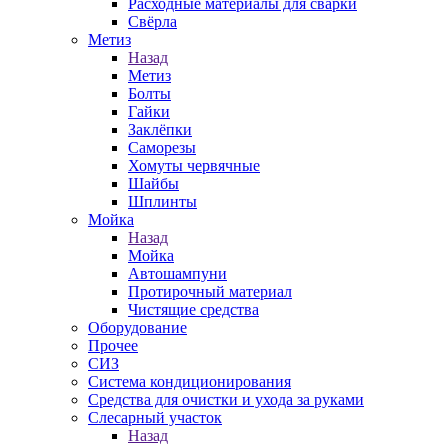
Расходные материалы для сварки
Свёрла
Метиз
Назад
Метиз
Болты
Гайки
Заклёпки
Саморезы
Хомуты червячные
Шайбы
Шплинты
Мойка
Назад
Мойка
Автошампуни
Протирочный материал
Чистящие средства
Оборудование
Прочее
СИЗ
Система кондиционирования
Средства для очистки и ухода за руками
Слесарный участок
Назад