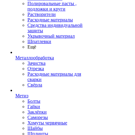
Полировальные пасты ,
подложки и круги
Растворители
Расходные материалы
Средства индивидуальной
защиты
Укрывочный материал
Шпатлевки
Ещё
Металлообработка
Зачистка
Отрезка
Расходные материалы для
сварки
Свёрла
Метиз
Болты
Гайки
Заклёпки
Саморезы
Хомуты червячные
Шайбы
Шплинты