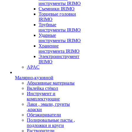
инструменты IRIMO
Съемники IRIMO
Торцевые головки
IRIMO
Трубные
инструменты IRIMO
Ударные
инструменты IRIMO
Хранение
инструмента IRIMO
Электроинструмент
IRIMO
APAC
Малярно-кузовной
Абразивные материалы
Вклейка стёкол
Инструмент и
комплектующие
Лаки , эмали, грунты
,краски
Обезжириватели
Полировальные пасты ,
подложки и круги
Растворители