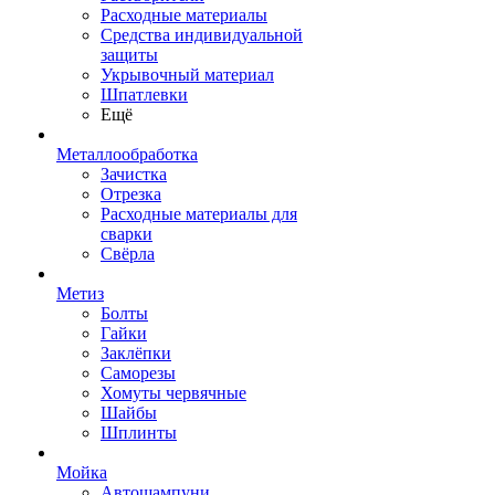
Расходные материалы
Средства индивидуальной
защиты
Укрывочный материал
Шпатлевки
Ещё
Металлообработка
Зачистка
Отрезка
Расходные материалы для
сварки
Свёрла
Метиз
Болты
Гайки
Заклёпки
Саморезы
Хомуты червячные
Шайбы
Шплинты
Мойка
Автошампуни