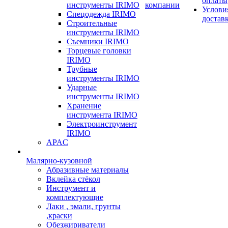
оплаты
инструменты IRIMO
компании
Услови
Спецодежда IRIMO
достав
Строительные
инструменты IRIMO
Съемники IRIMO
Торцевые головки
IRIMO
Трубные
инструменты IRIMO
Ударные
инструменты IRIMO
Хранение
инструмента IRIMO
Электроинструмент
IRIMO
APAC
Малярно-кузовной
Абразивные материалы
Вклейка стёкол
Инструмент и
комплектующие
Лаки , эмали, грунты
,краски
Обезжириватели