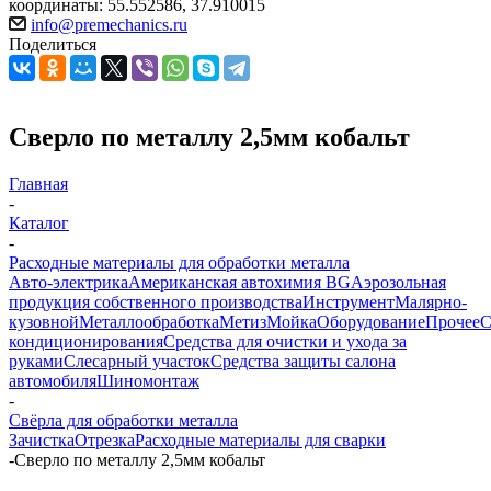
координаты: 55.552586, 37.910015
info@premechanics.ru
Поделиться
Сверло по металлу 2,5мм кобальт
Главная
-
Каталог
-
Расходные материалы для обработки металла
Авто-электрика
Американская автохимия BG
Аэрозольная
продукция собственного производства
Инструмент
Малярно-
кузовной
Металлообработка
Метиз
Мойка
Оборудование
Прочее
кондиционирования
Средства для очистки и ухода за
руками
Слесарный участок
Средства защиты салона
автомобиля
Шиномонтаж
-
Свёрла для обработки металла
Зачистка
Отрезка
Расходные материалы для сварки
-
Сверло по металлу 2,5мм кобальт