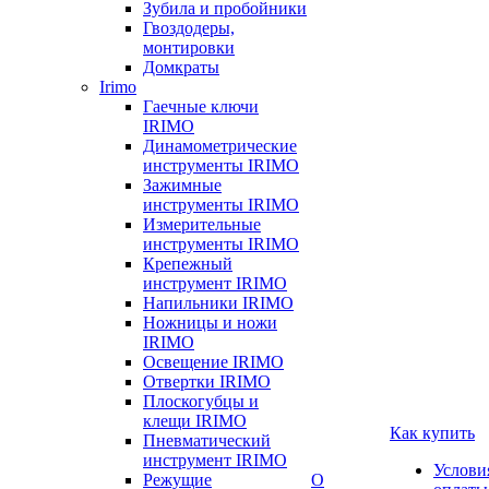
Зубила и пробойники
Гвоздодеры,
монтировки
Домкраты
Irimo
Гаечные ключи
IRIMO
Динамометрические
инструменты IRIMO
Зажимные
инструменты IRIMO
Измерительные
инструменты IRIMO
Крепежный
инструмент IRIMO
Напильники IRIMO
Ножницы и ножи
IRIMO
Освещение IRIMO
Отвертки IRIMO
Плоскогубцы и
клещи IRIMO
Как купить
Пневматический
инструмент IRIMO
Услови
Режущие
О