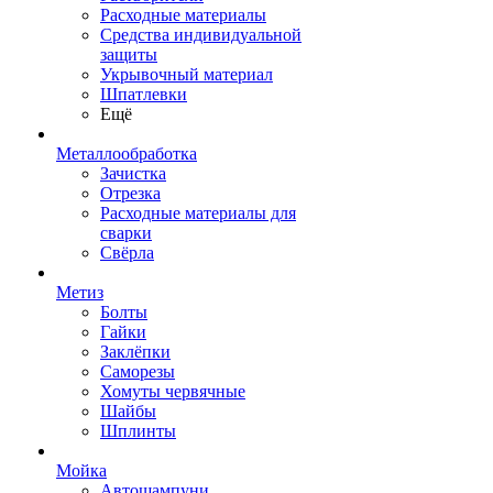
Расходные материалы
Средства индивидуальной
защиты
Укрывочный материал
Шпатлевки
Ещё
Металлообработка
Зачистка
Отрезка
Расходные материалы для
сварки
Свёрла
Метиз
Болты
Гайки
Заклёпки
Саморезы
Хомуты червячные
Шайбы
Шплинты
Мойка
Автошампуни