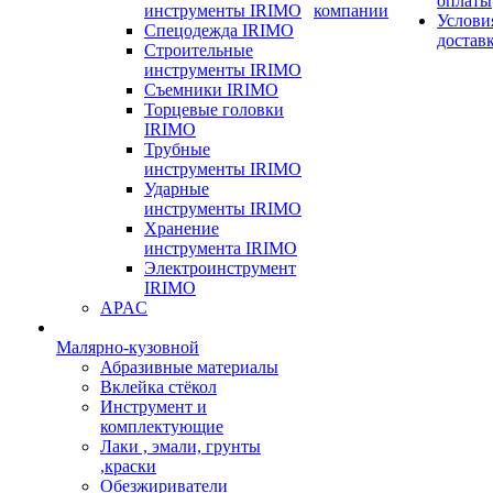
оплаты
инструменты IRIMO
компании
Услови
Спецодежда IRIMO
достав
Строительные
инструменты IRIMO
Съемники IRIMO
Торцевые головки
IRIMO
Трубные
инструменты IRIMO
Ударные
инструменты IRIMO
Хранение
инструмента IRIMO
Электроинструмент
IRIMO
APAC
Малярно-кузовной
Абразивные материалы
Вклейка стёкол
Инструмент и
комплектующие
Лаки , эмали, грунты
,краски
Обезжириватели