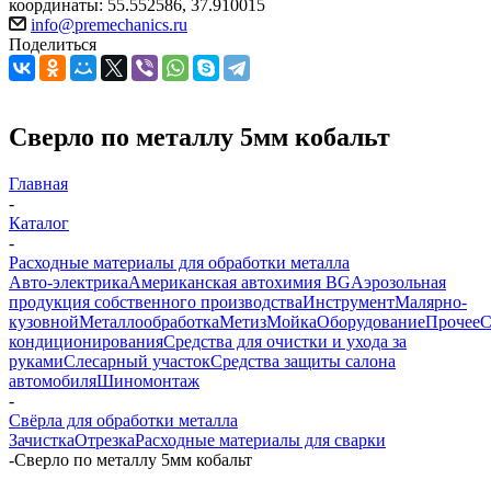
координаты: 55.552586, 37.910015
info@premechanics.ru
Поделиться
Сверло по металлу 5мм кобальт
Главная
-
Каталог
-
Расходные материалы для обработки металла
Авто-электрика
Американская автохимия BG
Аэрозольная
продукция собственного производства
Инструмент
Малярно-
кузовной
Металлообработка
Метиз
Мойка
Оборудование
Прочее
кондиционирования
Средства для очистки и ухода за
руками
Слесарный участок
Средства защиты салона
автомобиля
Шиномонтаж
-
Свёрла для обработки металла
Зачистка
Отрезка
Расходные материалы для сварки
-
Сверло по металлу 5мм кобальт