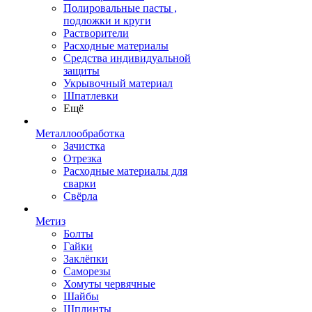
Полировальные пасты ,
подложки и круги
Растворители
Расходные материалы
Средства индивидуальной
защиты
Укрывочный материал
Шпатлевки
Ещё
Металлообработка
Зачистка
Отрезка
Расходные материалы для
сварки
Свёрла
Метиз
Болты
Гайки
Заклёпки
Саморезы
Хомуты червячные
Шайбы
Шплинты