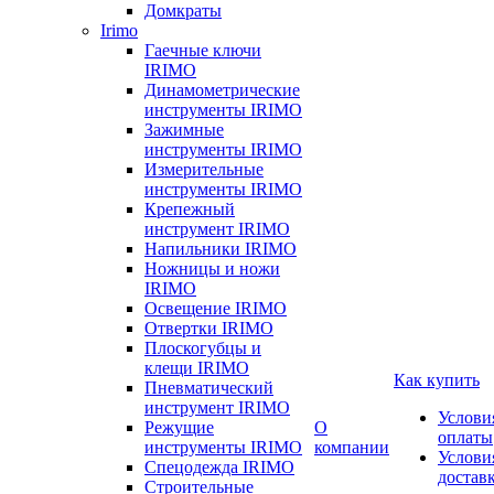
Домкраты
Irimo
Гаечные ключи
IRIMO
Динамометрические
инструменты IRIMO
Зажимные
инструменты IRIMO
Измерительные
инструменты IRIMO
Крепежный
инструмент IRIMO
Напильники IRIMO
Ножницы и ножи
IRIMO
Освещение IRIMO
Отвертки IRIMO
Плоскогубцы и
клещи IRIMO
Как купить
Пневматический
инструмент IRIMO
Услови
Режущие
О
оплаты
инструменты IRIMO
компании
Услови
Спецодежда IRIMO
достав
Строительные