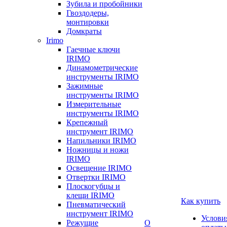
Зубила и пробойники
Гвоздодеры,
монтировки
Домкраты
Irimo
Гаечные ключи
IRIMO
Динамометрические
инструменты IRIMO
Зажимные
инструменты IRIMO
Измерительные
инструменты IRIMO
Крепежный
инструмент IRIMO
Напильники IRIMO
Ножницы и ножи
IRIMO
Освещение IRIMO
Отвертки IRIMO
Плоскогубцы и
клещи IRIMO
Как купить
Пневматический
инструмент IRIMO
Услови
Режущие
О