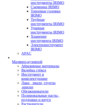
инструменты IRIMO
Съемники IRIMO
Торцевые головки
IRIMO
Трубные
инструменты IRIMO
Ударные
инструменты IRIMO
Хранение
инструмента IRIMO
Электроинструмент
IRIMO
APAC
Малярно-кузовной
Абразивные материалы
Вклейка стёкол
Инструмент и
комплектующие
Лаки , эмали, грунты
,краски
Обезжириватели
Полировальные пасты ,
подложки и круги
Растворители