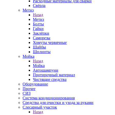
Расходные материалы для сварки
Свёрла
Метиз
Назад
Метиз
Болты
Гайки
Заклёпки
Саморезы
Хомуты червячные
Шайбы
Шплинты
Мойка
Назад
Мойка
Автошампуни
Протирочный материал
Чистящие средства
Оборудование
Прочее
СИЗ
Система кондиционирования
Средства для очистки и ухода за руками
Слесарный участок
Назад