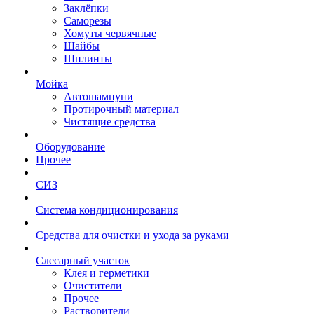
Заклёпки
Саморезы
Хомуты червячные
Шайбы
Шплинты
Мойка
Автошампуни
Протирочный материал
Чистящие средства
Оборудование
Прочее
СИЗ
Система кондиционирования
Средства для очистки и ухода за руками
Слесарный участок
Клея и герметики
Очистители
Прочее
Растворители