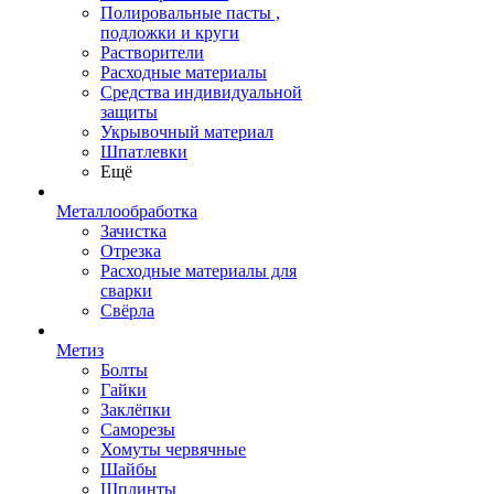
Полировальные пасты ,
подложки и круги
Растворители
Расходные материалы
Средства индивидуальной
защиты
Укрывочный материал
Шпатлевки
Ещё
Металлообработка
Зачистка
Отрезка
Расходные материалы для
сварки
Свёрла
Метиз
Болты
Гайки
Заклёпки
Саморезы
Хомуты червячные
Шайбы
Шплинты