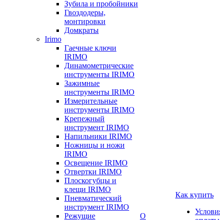
Зубила и пробойники
Гвоздодеры,
монтировки
Домкраты
Irimo
Гаечные ключи
IRIMO
Динамометрические
инструменты IRIMO
Зажимные
инструменты IRIMO
Измерительные
инструменты IRIMO
Крепежный
инструмент IRIMO
Напильники IRIMO
Ножницы и ножи
IRIMO
Освещение IRIMO
Отвертки IRIMO
Плоскогубцы и
клещи IRIMO
Как купить
Пневматический
инструмент IRIMO
Услови
Режущие
О