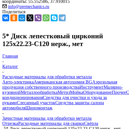
координаты: 55.552586, 37.910015
info@premechanics.ru
Поделиться
5* Диск лепестковый цирконий
125х22.23-C120 нерж., мет
Главная
-
Каталог
-
Расходные материалы для обработки металла
Авто-электрика
Американская автохимия BG
Аэрозольная
продукция собственного производства
Инструмент
Малярно-
кузовной
Металлообработка
Метиз
Мойка
Оборудование
Прочее
кондиционирования
Средства для очистки и ухода за
руками
Слесарный участок
Средства защиты салона
автомобиля
Шиномонтаж
-
Зачистные материалы для обработки металла
Отрезка
Расходные материалы для сварки
Свёрла
-
5* Диск лепестковый цирконий 125х22.23-C120 нерж., мет