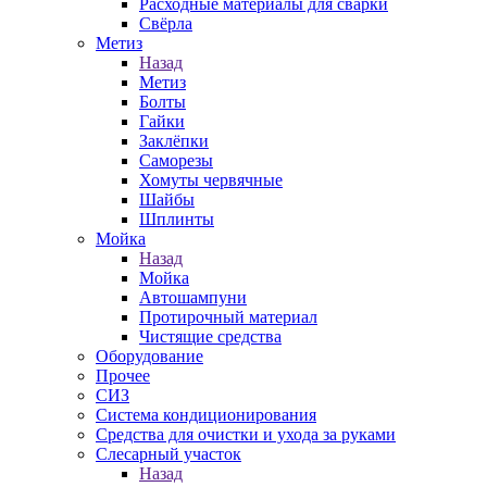
Расходные материалы для сварки
Свёрла
Метиз
Назад
Метиз
Болты
Гайки
Заклёпки
Саморезы
Хомуты червячные
Шайбы
Шплинты
Мойка
Назад
Мойка
Автошампуни
Протирочный материал
Чистящие средства
Оборудование
Прочее
СИЗ
Система кондиционирования
Средства для очистки и ухода за руками
Слесарный участок
Назад