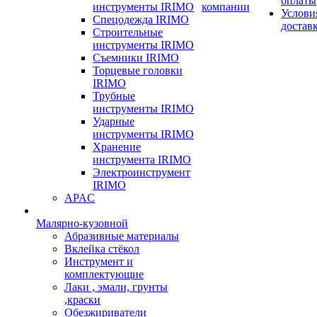
оплаты
инструменты IRIMO
компании
Услови
Спецодежда IRIMO
достав
Строительные
инструменты IRIMO
Съемники IRIMO
Торцевые головки
IRIMO
Трубные
инструменты IRIMO
Ударные
инструменты IRIMO
Хранение
инструмента IRIMO
Электроинструмент
IRIMO
APAC
Малярно-кузовной
Абразивные материалы
Вклейка стёкол
Инструмент и
комплектующие
Лаки , эмали, грунты
,краски
Обезжириватели