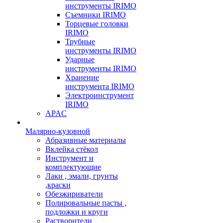
инструменты IRIMO
Съемники IRIMO
Торцевые головки
IRIMO
Трубные
инструменты IRIMO
Ударные
инструменты IRIMO
Хранение
инструмента IRIMO
Электроинструмент
IRIMO
APAC
Малярно-кузовной
Абразивные материалы
Вклейка стёкол
Инструмент и
комплектующие
Лаки , эмали, грунты
,краски
Обезжириватели
Полировальные пасты ,
подложки и круги
Растворители