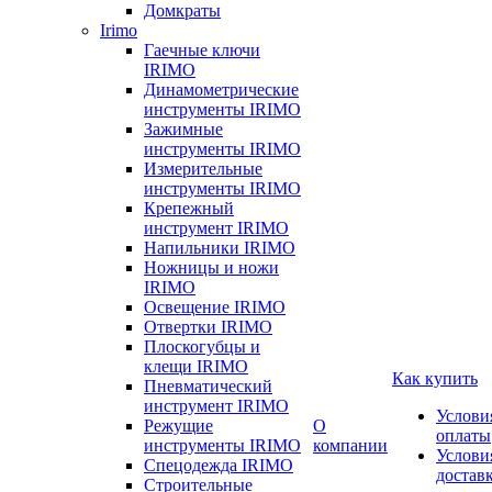
Домкраты
Irimo
Гаечные ключи
IRIMO
Динамометрические
инструменты IRIMO
Зажимные
инструменты IRIMO
Измерительные
инструменты IRIMO
Крепежный
инструмент IRIMO
Напильники IRIMO
Ножницы и ножи
IRIMO
Освещение IRIMO
Отвертки IRIMO
Плоскогубцы и
клещи IRIMO
Как купить
Пневматический
инструмент IRIMO
Услови
Режущие
О
оплаты
инструменты IRIMO
компании
Услови
Спецодежда IRIMO
достав
Строительные