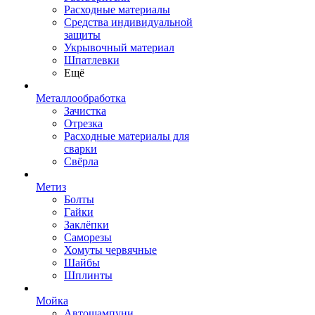
Расходные материалы
Средства индивидуальной
защиты
Укрывочный материал
Шпатлевки
Ещё
Металлообработка
Зачистка
Отрезка
Расходные материалы для
сварки
Свёрла
Метиз
Болты
Гайки
Заклёпки
Саморезы
Хомуты червячные
Шайбы
Шплинты
Мойка
Автошампуни