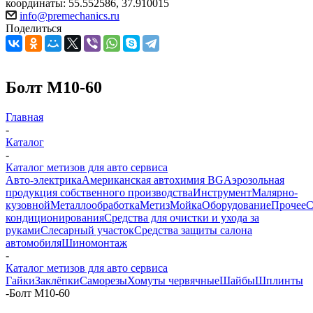
координаты: 55.552586, 37.910015
info@premechanics.ru
Поделиться
Болт М10-60
Главная
-
Каталог
-
Каталог метизов для авто сервиса
Авто-электрика
Американская автохимия BG
Аэрозольная
продукция собственного производства
Инструмент
Малярно-
кузовной
Металлообработка
Метиз
Мойка
Оборудование
Прочее
кондиционирования
Средства для очистки и ухода за
руками
Слесарный участок
Средства защиты салона
автомобиля
Шиномонтаж
-
Каталог метизов для авто сервиса
Гайки
Заклёпки
Саморезы
Хомуты червячные
Шайбы
Шплинты
-
Болт М10-60