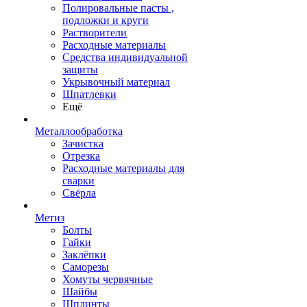
Полировальные пасты ,
подложки и круги
Растворители
Расходные материалы
Средства индивидуальной
защиты
Укрывочный материал
Шпатлевки
Ещё
Металлообработка
Зачистка
Отрезка
Расходные материалы для
сварки
Свёрла
Метиз
Болты
Гайки
Заклёпки
Саморезы
Хомуты червячные
Шайбы
Шплинты