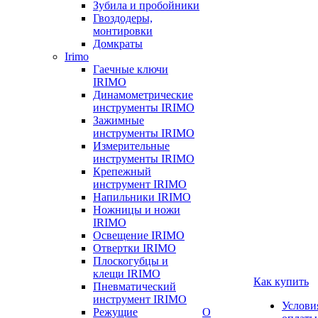
Зубила и пробойники
Гвоздодеры,
монтировки
Домкраты
Irimo
Гаечные ключи
IRIMO
Динамометрические
инструменты IRIMO
Зажимные
инструменты IRIMO
Измерительные
инструменты IRIMO
Крепежный
инструмент IRIMO
Напильники IRIMO
Ножницы и ножи
IRIMO
Освещение IRIMO
Отвертки IRIMO
Плоскогубцы и
клещи IRIMO
Как купить
Пневматический
инструмент IRIMO
Услови
Режущие
О