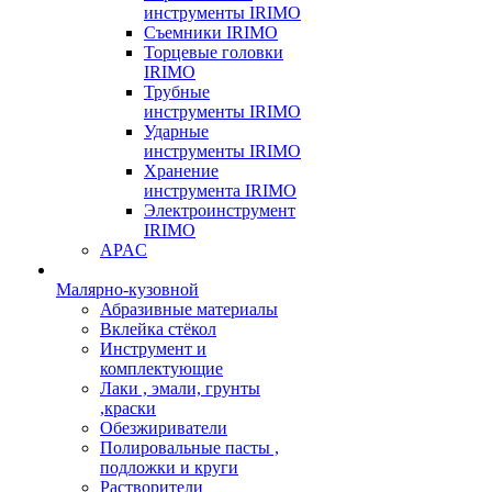
инструменты IRIMO
Съемники IRIMO
Торцевые головки
IRIMO
Трубные
инструменты IRIMO
Ударные
инструменты IRIMO
Хранение
инструмента IRIMO
Электроинструмент
IRIMO
APAC
Малярно-кузовной
Абразивные материалы
Вклейка стёкол
Инструмент и
комплектующие
Лаки , эмали, грунты
,краски
Обезжириватели
Полировальные пасты ,
подложки и круги
Растворители