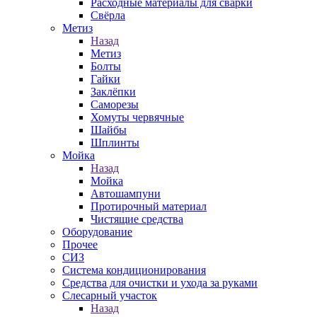
Расходные материалы для сварки
Свёрла
Метиз
Назад
Метиз
Болты
Гайки
Заклёпки
Саморезы
Хомуты червячные
Шайбы
Шплинты
Мойка
Назад
Мойка
Автошампуни
Протирочный материал
Чистящие средства
Оборудование
Прочее
СИЗ
Система кондиционирования
Средства для очистки и ухода за руками
Слесарный участок
Назад