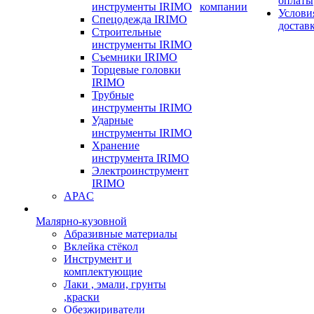
оплаты
инструменты IRIMO
компании
Услови
Спецодежда IRIMO
достав
Строительные
инструменты IRIMO
Съемники IRIMO
Торцевые головки
IRIMO
Трубные
инструменты IRIMO
Ударные
инструменты IRIMO
Хранение
инструмента IRIMO
Электроинструмент
IRIMO
APAC
Малярно-кузовной
Абразивные материалы
Вклейка стёкол
Инструмент и
комплектующие
Лаки , эмали, грунты
,краски
Обезжириватели