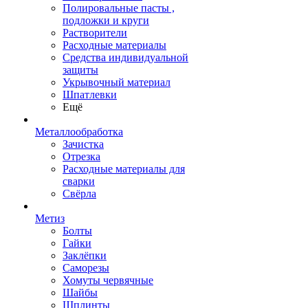
Полировальные пасты ,
подложки и круги
Растворители
Расходные материалы
Средства индивидуальной
защиты
Укрывочный материал
Шпатлевки
Ещё
Металлообработка
Зачистка
Отрезка
Расходные материалы для
сварки
Свёрла
Метиз
Болты
Гайки
Заклёпки
Саморезы
Хомуты червячные
Шайбы
Шплинты