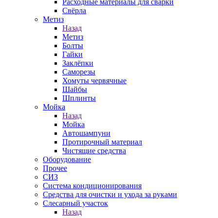
Расходные материалы для сварки
Свёрла
Метиз
Назад
Метиз
Болты
Гайки
Заклёпки
Саморезы
Хомуты червячные
Шайбы
Шплинты
Мойка
Назад
Мойка
Автошампуни
Протирочный материал
Чистящие средства
Оборудование
Прочее
СИЗ
Система кондиционирования
Средства для очистки и ухода за руками
Слесарный участок
Назад