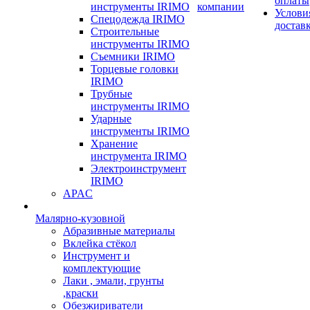
оплаты
инструменты IRIMO
компании
Услови
Спецодежда IRIMO
достав
Строительные
инструменты IRIMO
Съемники IRIMO
Торцевые головки
IRIMO
Трубные
инструменты IRIMO
Ударные
инструменты IRIMO
Хранение
инструмента IRIMO
Электроинструмент
IRIMO
APAC
Малярно-кузовной
Абразивные материалы
Вклейка стёкол
Инструмент и
комплектующие
Лаки , эмали, грунты
,краски
Обезжириватели