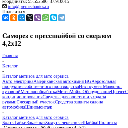
координаты: 55.552586, 37.910015
info@premechanics.ru
Поделиться
Саморез с прессшайбой со сверлом
4,2х12
Главная
-
Каталог
-
Каталог метизов для авто сервиса
Авто-электрика
Американская автохимия BG
Аэрозольная
продукция собственного производства
Инструмент
Малярно-
кузовной
Металлообработка
Метиз
Мойка
Оборудование
Прочее
кондиционирования
Средства для очистки и ухода за
руками
Слесарный участок
Средства защиты салона
автомобиля
Шиномонтаж
-
Каталог метизов для авто сервиса
Болты
Гайки
Заклёпки
Хомуты червячные
Шайбы
Шплинты
-
Саморез с прессшайбой со сверлом 4,2х12