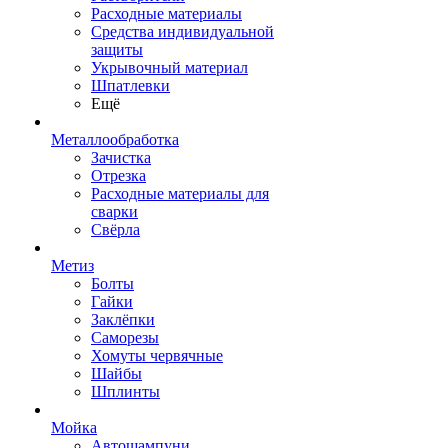
Расходные материалы
Средства индивидуальной
защиты
Укрывочный материал
Шпатлевки
Ещё
Металлообработка
Зачистка
Отрезка
Расходные материалы для
сварки
Свёрла
Метиз
Болты
Гайки
Заклёпки
Саморезы
Хомуты червячные
Шайбы
Шплинты
Мойка
Автошампуни