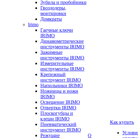
Зубила и пробойники
Гвоздодеры,
монтировки
Домкраты
Irimo
Гаечные ключи
IRIMO
Динамометрические
инструменты IRIMO
Зажимные
инструменты IRIMO
Измерительные
инструменты IRIMO
Крепежный
инструмент IRIMO
Напильники IRIMO
Ножницы и ножи
IRIMO
Освещение IRIMO
Отвертки IRIMO
Плоскогубцы и
клещи IRIMO
Как купить
Пневматический
инструмент IRIMO
Услови
Режущие
О