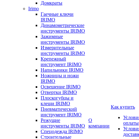
Домкраты
Irimo
Гаечные ключи
IRIMO
Динамометрические
инструменты IRIMO
Зажимные
инструменты IRIMO
Измерительные
инструменты IRIMO
Крепежный
инструмент IRIMO
Напильники IRIMO
Ножницы и ножи
IRIMO
Освещение IRIMO
Отвертки IRIMO
Плоскогубцы и
клещи IRIMO
Как купить
Пневматический
инструмент IRIMO
Услови
Режущие
О
оплаты
инструменты IRIMO
компании
Услови
Спецодежда IRIMO
достав
Строительные