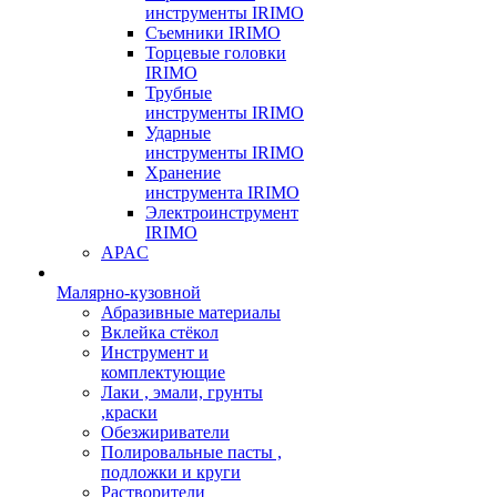
инструменты IRIMO
Съемники IRIMO
Торцевые головки
IRIMO
Трубные
инструменты IRIMO
Ударные
инструменты IRIMO
Хранение
инструмента IRIMO
Электроинструмент
IRIMO
APAC
Малярно-кузовной
Абразивные материалы
Вклейка стёкол
Инструмент и
комплектующие
Лаки , эмали, грунты
,краски
Обезжириватели
Полировальные пасты ,
подложки и круги
Растворители