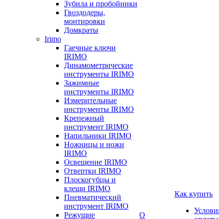
Зубила и пробойники
Гвоздодеры,
монтировки
Домкраты
Irimo
Гаечные ключи
IRIMO
Динамометрические
инструменты IRIMO
Зажимные
инструменты IRIMO
Измерительные
инструменты IRIMO
Крепежный
инструмент IRIMO
Напильники IRIMO
Ножницы и ножи
IRIMO
Освещение IRIMO
Отвертки IRIMO
Плоскогубцы и
клещи IRIMO
Как купить
Пневматический
инструмент IRIMO
Услови
Режущие
О