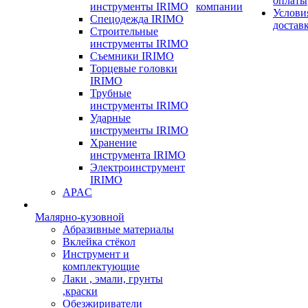
оплаты
инструменты IRIMO
компании
Услови
Спецодежда IRIMO
достав
Строительные
инструменты IRIMO
Съемники IRIMO
Торцевые головки
IRIMO
Трубные
инструменты IRIMO
Ударные
инструменты IRIMO
Хранение
инструмента IRIMO
Электроинструмент
IRIMO
APAC
Малярно-кузовной
Абразивные материалы
Вклейка стёкол
Инструмент и
комплектующие
Лаки , эмали, грунты
,краски
Обезжириватели