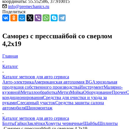
координаты: 55.552586, 37.910015
info@premechanics.ru
Поделиться
Саморез с прессшайбой со сверлом
4,2х19
Главная
-
Каталог
-
Каталог метизов для авто сервиса
Авто-электрика
Американская автохимия BG
Аэрозольная
продукция собственного производства
Инструмент
Малярно-
кузовной
Металлообработка
Метиз
Мойка
Оборудование
Прочее
кондиционирования
Средства для очистки и ухода за
руками
Слесарный участок
Средства защиты салона
автомобиля
Шиномонтаж
-
Каталог метизов для авто сервиса
Болты
Гайки
Заклёпки
Хомуты червячные
Шайбы
Шплинты
-
Саморез с прессшайбой со сверлом 4,2х19