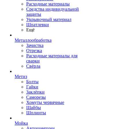
Расходные материалы
Средства индивидуальной
защиты
Укрывочный материал
Шпатлевки
Ещё
Металлообработка
Зачистка
Отрезка
Расходные материалы для
сварки
Свёрла
Метиз
Болты
Гайки
Заклёпки
Саморезы
Хомуты червячные
Шайбы
Шплинты
Мойка
Автошампуни