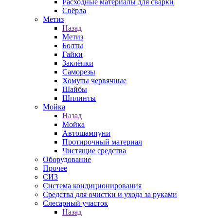
Расходные материалы для сварки
Свёрла
Метиз
Назад
Метиз
Болты
Гайки
Заклёпки
Саморезы
Хомуты червячные
Шайбы
Шплинты
Мойка
Назад
Мойка
Автошампуни
Протирочный материал
Чистящие средства
Оборудование
Прочее
СИЗ
Система кондиционирования
Средства для очистки и ухода за руками
Слесарный участок
Назад