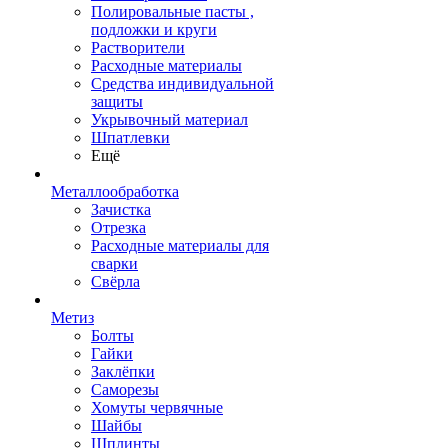
Полировальные пасты ,
подложки и круги
Растворители
Расходные материалы
Средства индивидуальной
защиты
Укрывочный материал
Шпатлевки
Ещё
Металлообработка
Зачистка
Отрезка
Расходные материалы для
сварки
Свёрла
Метиз
Болты
Гайки
Заклёпки
Саморезы
Хомуты червячные
Шайбы
Шплинты