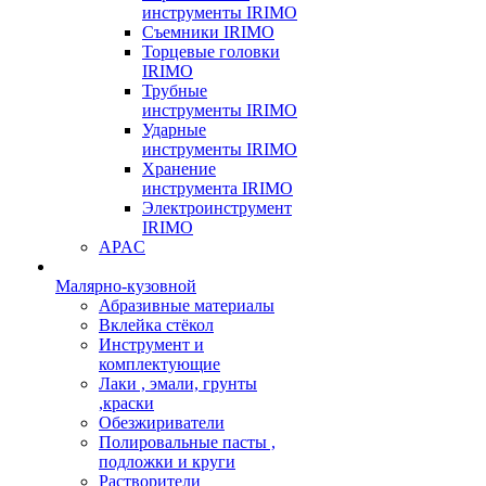
инструменты IRIMO
Съемники IRIMO
Торцевые головки
IRIMO
Трубные
инструменты IRIMO
Ударные
инструменты IRIMO
Хранение
инструмента IRIMO
Электроинструмент
IRIMO
APAC
Малярно-кузовной
Абразивные материалы
Вклейка стёкол
Инструмент и
комплектующие
Лаки , эмали, грунты
,краски
Обезжириватели
Полировальные пасты ,
подложки и круги
Растворители