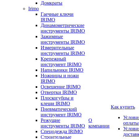
Домкраты
Irimo
Гаечные ключи
IRIMO
Динамометрические
инструменты IRIMO
Зажимные
инструменты IRIMO
Измерительные
инструменты IRIMO
Крепежный
инструмент IRIMO
Напильники IRIMO
Ножницы и ножи
IRIMO
Освещение IRIMO
Отвертки IRIMO
Плоскогубцы и
клещи IRIMO
Как купить
Пневматический
инструмент IRIMO
Услови
Режущие
О
оплаты
инструменты IRIMO
компании
Услови
Спецодежда IRIMO
достав
Строительные