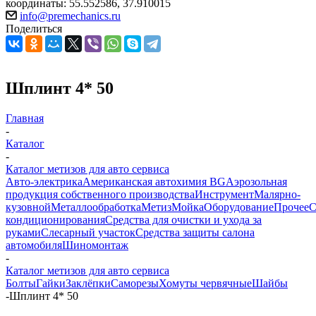
координаты: 55.552586, 37.910015
info@premechanics.ru
Поделиться
Шплинт 4* 50
Главная
-
Каталог
-
Каталог метизов для авто сервиса
Авто-электрика
Американская автохимия BG
Аэрозольная
продукция собственного производства
Инструмент
Малярно-
кузовной
Металлообработка
Метиз
Мойка
Оборудование
Прочее
кондиционирования
Средства для очистки и ухода за
руками
Слесарный участок
Средства защиты салона
автомобиля
Шиномонтаж
-
Каталог метизов для авто сервиса
Болты
Гайки
Заклёпки
Саморезы
Хомуты червячные
Шайбы
-
Шплинт 4* 50