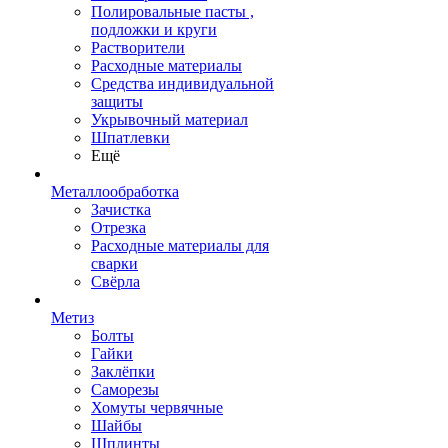
Полировальные пасты ,
подложки и круги
Растворители
Расходные материалы
Средства индивидуальной
защиты
Укрывочный материал
Шпатлевки
Ещё
Металлообработка
Зачистка
Отрезка
Расходные материалы для
сварки
Свёрла
Метиз
Болты
Гайки
Заклёпки
Саморезы
Хомуты червячные
Шайбы
Шплинты