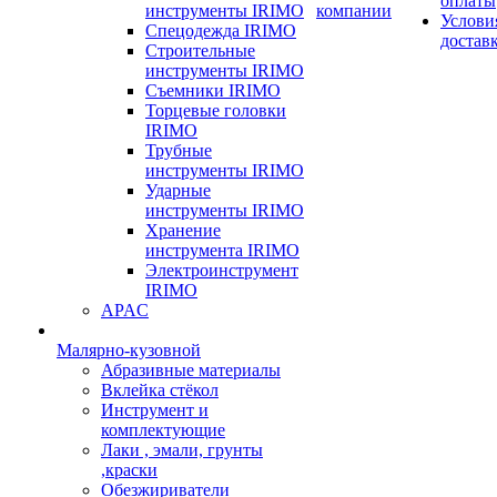
оплаты
инструменты IRIMO
компании
Услови
Спецодежда IRIMO
достав
Строительные
инструменты IRIMO
Съемники IRIMO
Торцевые головки
IRIMO
Трубные
инструменты IRIMO
Ударные
инструменты IRIMO
Хранение
инструмента IRIMO
Электроинструмент
IRIMO
APAC
Малярно-кузовной
Абразивные материалы
Вклейка стёкол
Инструмент и
комплектующие
Лаки , эмали, грунты
,краски
Обезжириватели