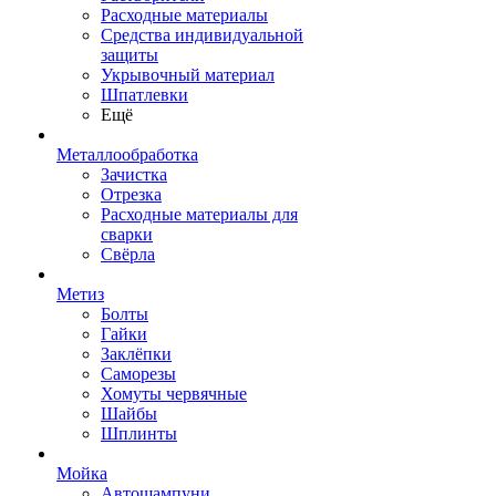
Расходные материалы
Средства индивидуальной
защиты
Укрывочный материал
Шпатлевки
Ещё
Металлообработка
Зачистка
Отрезка
Расходные материалы для
сварки
Свёрла
Метиз
Болты
Гайки
Заклёпки
Саморезы
Хомуты червячные
Шайбы
Шплинты
Мойка
Автошампуни