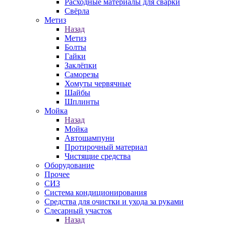
Расходные материалы для сварки
Свёрла
Метиз
Назад
Метиз
Болты
Гайки
Заклёпки
Саморезы
Хомуты червячные
Шайбы
Шплинты
Мойка
Назад
Мойка
Автошампуни
Протирочный материал
Чистящие средства
Оборудование
Прочее
СИЗ
Система кондиционирования
Средства для очистки и ухода за руками
Слесарный участок
Назад