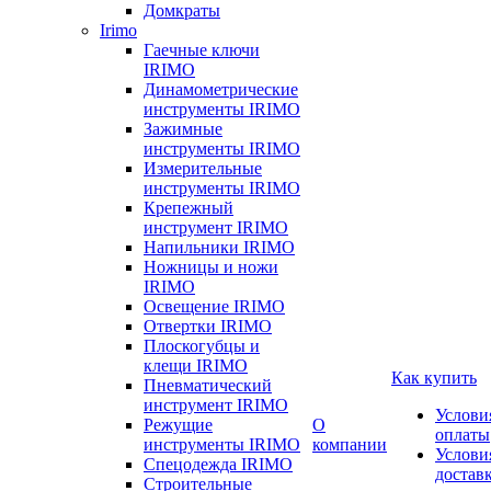
Домкраты
Irimo
Гаечные ключи
IRIMO
Динамометрические
инструменты IRIMO
Зажимные
инструменты IRIMO
Измерительные
инструменты IRIMO
Крепежный
инструмент IRIMO
Напильники IRIMO
Ножницы и ножи
IRIMO
Освещение IRIMO
Отвертки IRIMO
Плоскогубцы и
клещи IRIMO
Как купить
Пневматический
инструмент IRIMO
Услови
Режущие
О
оплаты
инструменты IRIMO
компании
Услови
Спецодежда IRIMO
достав
Строительные