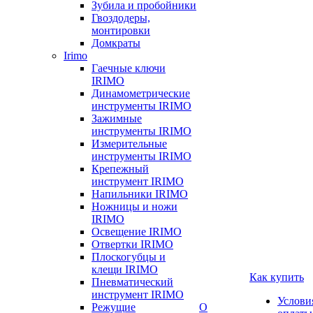
Зубила и пробойники
Гвоздодеры,
монтировки
Домкраты
Irimo
Гаечные ключи
IRIMO
Динамометрические
инструменты IRIMO
Зажимные
инструменты IRIMO
Измерительные
инструменты IRIMO
Крепежный
инструмент IRIMO
Напильники IRIMO
Ножницы и ножи
IRIMO
Освещение IRIMO
Отвертки IRIMO
Плоскогубцы и
клещи IRIMO
Как купить
Пневматический
инструмент IRIMO
Услови
Режущие
О