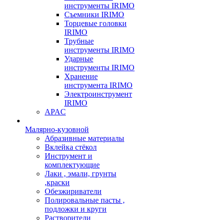
инструменты IRIMO
Съемники IRIMO
Торцевые головки
IRIMO
Трубные
инструменты IRIMO
Ударные
инструменты IRIMO
Хранение
инструмента IRIMO
Электроинструмент
IRIMO
APAC
Малярно-кузовной
Абразивные материалы
Вклейка стёкол
Инструмент и
комплектующие
Лаки , эмали, грунты
,краски
Обезжириватели
Полировальные пасты ,
подложки и круги
Растворители