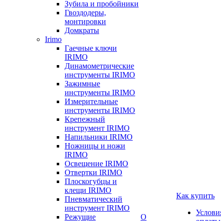
Зубила и пробойники
Гвоздодеры,
монтировки
Домкраты
Irimo
Гаечные ключи
IRIMO
Динамометрические
инструменты IRIMO
Зажимные
инструменты IRIMO
Измерительные
инструменты IRIMO
Крепежный
инструмент IRIMO
Напильники IRIMO
Ножницы и ножи
IRIMO
Освещение IRIMO
Отвертки IRIMO
Плоскогубцы и
клещи IRIMO
Как купить
Пневматический
инструмент IRIMO
Услови
Режущие
О