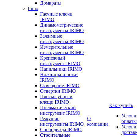
Домкраты
Irimo
Гаечные ключи
IRIMO
Динамометрические
инструменты IRIMO
Зажимные
инструменты IRIMO
Измерительные
инструменты IRIMO
Крепежный
инструмент IRIMO
Напильники IRIMO
Ножницы и ножи
IRIMO
Освещение IRIMO
Отвертки IRIMO
Плоскогубцы и
клещи IRIMO
Как купить
Пневматический
инструмент IRIMO
Услови
Режущие
О
оплаты
инструменты IRIMO
компании
Услови
Спецодежда IRIMO
достав
Строительные