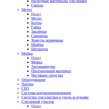
Расходные материалы для сварки
Свёрла
Метиз
Назад
Метиз
Болты
Гайки
Заклёпки
Саморезы
Хомуты червячные
Шайбы
Шплинты
Мойка
Назад
Мойка
Автошампуни
Протирочный материал
Чистящие средства
Оборудование
Прочее
СИЗ
Система кондиционирования
Средства для очистки и ухода за руками
Слесарный участок
Назад