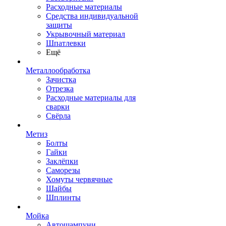
Расходные материалы
Средства индивидуальной
защиты
Укрывочный материал
Шпатлевки
Ещё
Металлообработка
Зачистка
Отрезка
Расходные материалы для
сварки
Свёрла
Метиз
Болты
Гайки
Заклёпки
Саморезы
Хомуты червячные
Шайбы
Шплинты
Мойка
Автошампуни