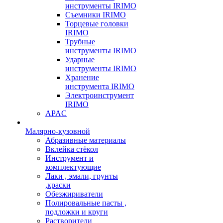
инструменты IRIMO
Съемники IRIMO
Торцевые головки
IRIMO
Трубные
инструменты IRIMO
Ударные
инструменты IRIMO
Хранение
инструмента IRIMO
Электроинструмент
IRIMO
APAC
Малярно-кузовной
Абразивные материалы
Вклейка стёкол
Инструмент и
комплектующие
Лаки , эмали, грунты
,краски
Обезжириватели
Полировальные пасты ,
подложки и круги
Растворители