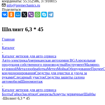
координаты: 55.552586, 37.910015
info@premechanics.ru
Поделиться
Шплинт 6,3 * 45
Главная
-
Каталог
-
Каталог метизов для авто сервиса
Авто-электрика
Американская автохимия BG
Аэрозольная
продукция собственного производства
Инструмент
Малярно-
кузовной
Металлообработка
Метиз
Мойка
Оборудование
Прочее
кондиционирования
Средства для очистки и ухода за
руками
Слесарный участок
Средства защиты салона
автомобиля
Шиномонтаж
-
Каталог метизов для авто сервиса
Болты
Гайки
Заклёпки
Саморезы
Хомуты червячные
Шайбы
-
Шплинт 6,3 * 45