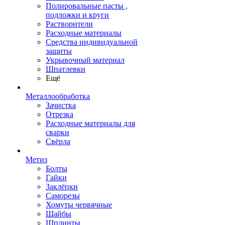
Полировальные пасты ,
подложки и круги
Растворители
Расходные материалы
Средства индивидуальной
защиты
Укрывочный материал
Шпатлевки
Ещё
Металлообработка
Зачистка
Отрезка
Расходные материалы для
сварки
Свёрла
Метиз
Болты
Гайки
Заклёпки
Саморезы
Хомуты червячные
Шайбы
Шплинты