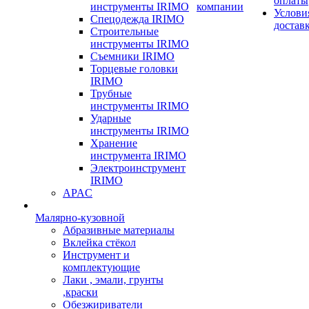
оплаты
инструменты IRIMO
компании
Услови
Спецодежда IRIMO
достав
Строительные
инструменты IRIMO
Съемники IRIMO
Торцевые головки
IRIMO
Трубные
инструменты IRIMO
Ударные
инструменты IRIMO
Хранение
инструмента IRIMO
Электроинструмент
IRIMO
APAC
Малярно-кузовной
Абразивные материалы
Вклейка стёкол
Инструмент и
комплектующие
Лаки , эмали, грунты
,краски
Обезжириватели