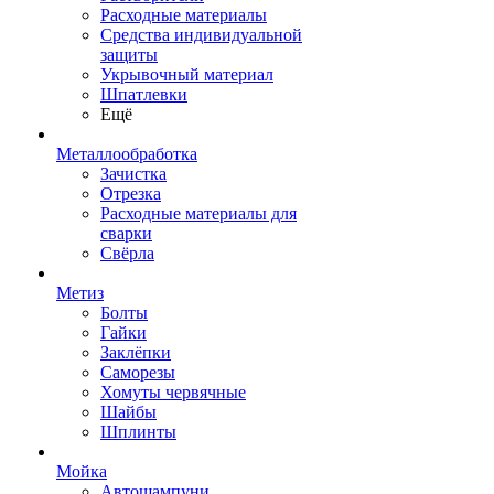
Расходные материалы
Средства индивидуальной
защиты
Укрывочный материал
Шпатлевки
Ещё
Металлообработка
Зачистка
Отрезка
Расходные материалы для
сварки
Свёрла
Метиз
Болты
Гайки
Заклёпки
Саморезы
Хомуты червячные
Шайбы
Шплинты
Мойка
Автошампуни