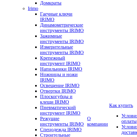
Домкраты
Irimo
Гаечные ключи
IRIMO
Динамометрические
инструменты IRIMO
Зажимные
инструменты IRIMO
Измерительные
инструменты IRIMO
Крепежный
инструмент IRIMO
Напильники IRIMO
Ножницы и ножи
IRIMO
Освещение IRIMO
Отвертки IRIMO
Плоскогубцы и
клещи IRIMO
Как купить
Пневматический
инструмент IRIMO
Услови
Режущие
О
оплаты
инструменты IRIMO
компании
Услови
Спецодежда IRIMO
достав
Строительные