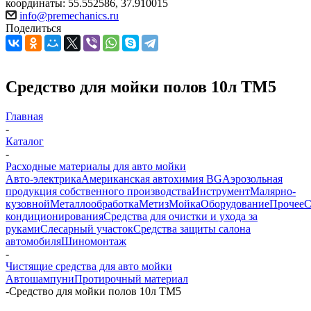
координаты: 55.552586, 37.910015
info@premechanics.ru
Поделиться
Средство для мойки полов 10л ТМ5
Главная
-
Каталог
-
Расходные материалы для авто мойки
Авто-электрика
Американская автохимия BG
Аэрозольная
продукция собственного производства
Инструмент
Малярно-
кузовной
Металлообработка
Метиз
Мойка
Оборудование
Прочее
кондиционирования
Средства для очистки и ухода за
руками
Слесарный участок
Средства защиты салона
автомобиля
Шиномонтаж
-
Чистящие средства для авто мойки
Автошампуни
Протирочный материал
-
Средство для мойки полов 10л ТМ5