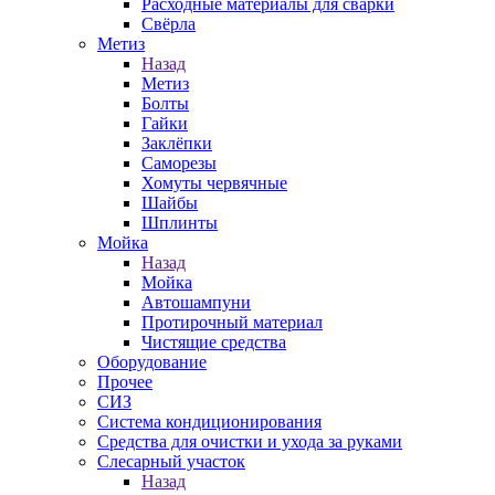
Расходные материалы для сварки
Свёрла
Метиз
Назад
Метиз
Болты
Гайки
Заклёпки
Саморезы
Хомуты червячные
Шайбы
Шплинты
Мойка
Назад
Мойка
Автошампуни
Протирочный материал
Чистящие средства
Оборудование
Прочее
СИЗ
Система кондиционирования
Средства для очистки и ухода за руками
Слесарный участок
Назад