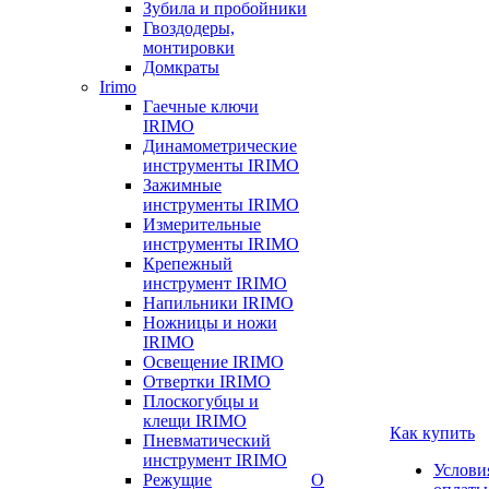
Зубила и пробойники
Гвоздодеры,
монтировки
Домкраты
Irimo
Гаечные ключи
IRIMO
Динамометрические
инструменты IRIMO
Зажимные
инструменты IRIMO
Измерительные
инструменты IRIMO
Крепежный
инструмент IRIMO
Напильники IRIMO
Ножницы и ножи
IRIMO
Освещение IRIMO
Отвертки IRIMO
Плоскогубцы и
клещи IRIMO
Как купить
Пневматический
инструмент IRIMO
Услови
Режущие
О