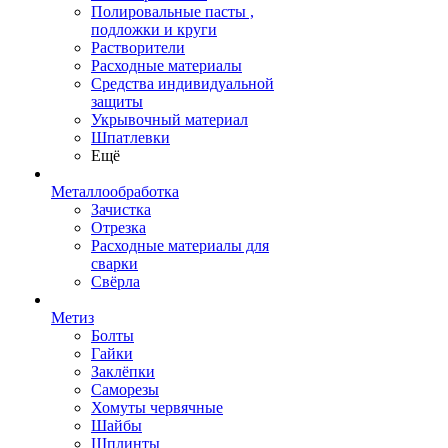
Полировальные пасты ,
подложки и круги
Растворители
Расходные материалы
Средства индивидуальной
защиты
Укрывочный материал
Шпатлевки
Ещё
Металлообработка
Зачистка
Отрезка
Расходные материалы для
сварки
Свёрла
Метиз
Болты
Гайки
Заклёпки
Саморезы
Хомуты червячные
Шайбы
Шплинты