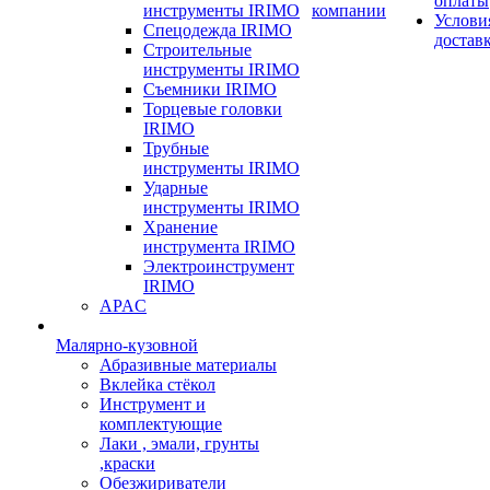
оплаты
инструменты IRIMO
компании
Услови
Спецодежда IRIMO
достав
Строительные
инструменты IRIMO
Съемники IRIMO
Торцевые головки
IRIMO
Трубные
инструменты IRIMO
Ударные
инструменты IRIMO
Хранение
инструмента IRIMO
Электроинструмент
IRIMO
APAC
Малярно-кузовной
Абразивные материалы
Вклейка стёкол
Инструмент и
комплектующие
Лаки , эмали, грунты
,краски
Обезжириватели