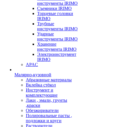
инструменты IRIMO
Съемники IRIMO
Торцевые головки
IRIMO
Трубные
инструменты IRIMO
Ударные
инструменты IRIMO
Хранение
инструмента IRIMO
Электроинструмент
IRIMO
APAC
Малярно-кузовной
Абразивные материалы
Вклейка стёкол
Инструмент и
комплектующие
Лаки , эмали, грунты
,краски
Обезжириватели
Полировальные пасты ,
подложки и круги
Растворители