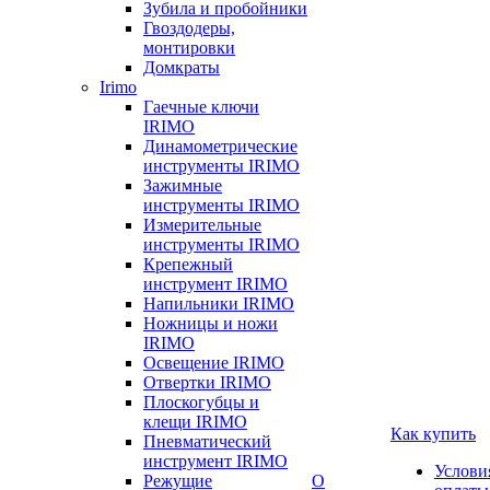
Зубила и пробойники
Гвоздодеры,
монтировки
Домкраты
Irimo
Гаечные ключи
IRIMO
Динамометрические
инструменты IRIMO
Зажимные
инструменты IRIMO
Измерительные
инструменты IRIMO
Крепежный
инструмент IRIMO
Напильники IRIMO
Ножницы и ножи
IRIMO
Освещение IRIMO
Отвертки IRIMO
Плоскогубцы и
клещи IRIMO
Как купить
Пневматический
инструмент IRIMO
Услови
Режущие
О