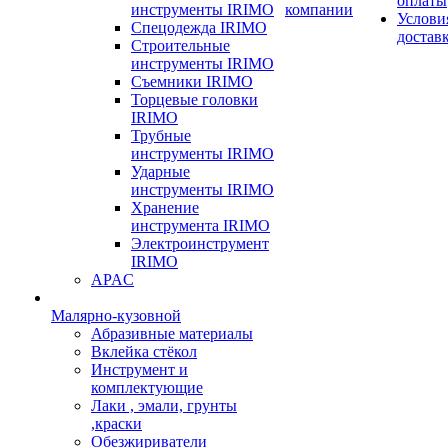
оплаты
инструменты IRIMO
компании
Услови
Спецодежда IRIMO
достав
Строительные
инструменты IRIMO
Съемники IRIMO
Торцевые головки
IRIMO
Трубные
инструменты IRIMO
Ударные
инструменты IRIMO
Хранение
инструмента IRIMO
Электроинструмент
IRIMO
APAC
Малярно-кузовной
Абразивные материалы
Вклейка стёкол
Инструмент и
комплектующие
Лаки , эмали, грунты
,краски
Обезжириватели