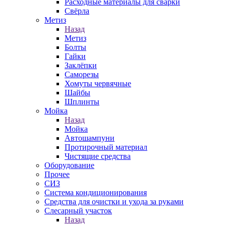
Расходные материалы для сварки
Свёрла
Метиз
Назад
Метиз
Болты
Гайки
Заклёпки
Саморезы
Хомуты червячные
Шайбы
Шплинты
Мойка
Назад
Мойка
Автошампуни
Протирочный материал
Чистящие средства
Оборудование
Прочее
СИЗ
Система кондиционирования
Средства для очистки и ухода за руками
Слесарный участок
Назад