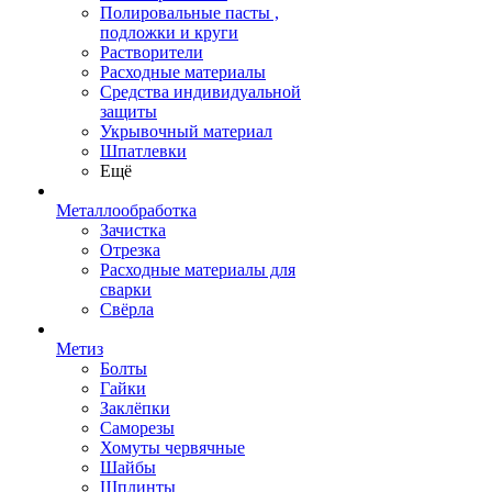
Полировальные пасты ,
подложки и круги
Растворители
Расходные материалы
Средства индивидуальной
защиты
Укрывочный материал
Шпатлевки
Ещё
Металлообработка
Зачистка
Отрезка
Расходные материалы для
сварки
Свёрла
Метиз
Болты
Гайки
Заклёпки
Саморезы
Хомуты червячные
Шайбы
Шплинты