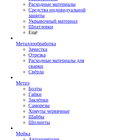
Расходные материалы
Средства индивидуальной
защиты
Укрывочный материал
Шпатлевки
Ещё
Металлообработка
Зачистка
Отрезка
Расходные материалы для
сварки
Свёрла
Метиз
Болты
Гайки
Заклёпки
Саморезы
Хомуты червячные
Шайбы
Шплинты
Мойка
Автошампуни