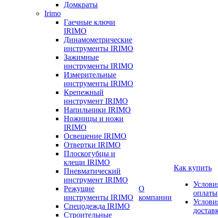
Домкраты
Irimo
Гаечные ключи
IRIMO
Динамометрические
инструменты IRIMO
Зажимные
инструменты IRIMO
Измерительные
инструменты IRIMO
Крепежный
инструмент IRIMO
Напильники IRIMO
Ножницы и ножи
IRIMO
Освещение IRIMO
Отвертки IRIMO
Плоскогубцы и
клещи IRIMO
Как купить
Пневматический
инструмент IRIMO
Услови
Режущие
О
оплаты
инструменты IRIMO
компании
Услови
Спецодежда IRIMO
достав
Строительные