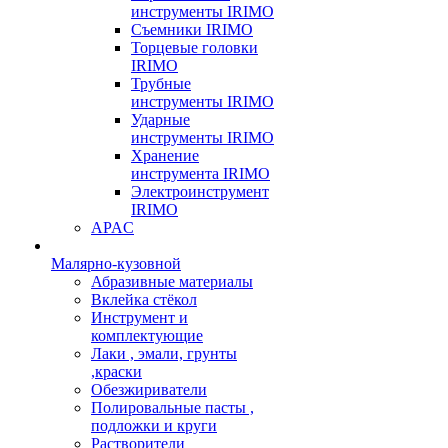
инструменты IRIMO
Съемники IRIMO
Торцевые головки
IRIMO
Трубные
инструменты IRIMO
Ударные
инструменты IRIMO
Хранение
инструмента IRIMO
Электроинструмент
IRIMO
APAC
Малярно-кузовной
Абразивные материалы
Вклейка стёкол
Инструмент и
комплектующие
Лаки , эмали, грунты
,краски
Обезжириватели
Полировальные пасты ,
подложки и круги
Растворители