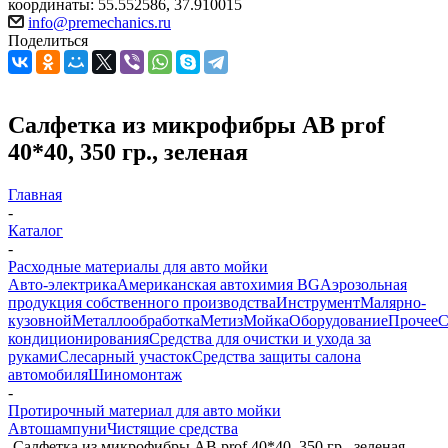
координаты: 55.552586, 37.910015
info@premechanics.ru
Поделиться
Салфетка из микрофибры AB prof
40*40, 350 гр., зеленая
Главная
-
Каталог
-
Расходные материалы для авто мойки
Авто-электрика
Американская автохимия BG
Аэрозольная
продукция собственного производства
Инструмент
Малярно-
кузовной
Металлообработка
Метиз
Мойка
Оборудование
Прочее
кондиционирования
Средства для очистки и ухода за
руками
Слесарный участок
Средства защиты салона
автомобиля
Шиномонтаж
-
Протирочный материал для авто мойки
Автошампуни
Чистящие средства
-
Салфетка из микрофибры AB prof 40*40, 350 гр., зеленая