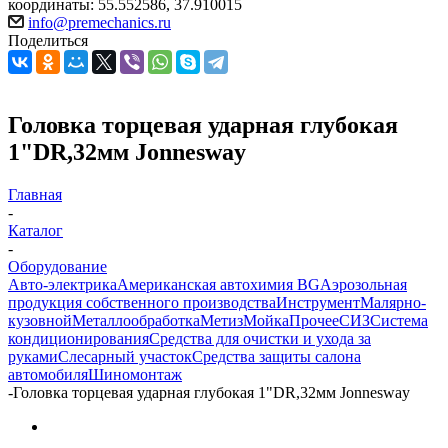
координаты: 55.552586, 37.910015
info@premechanics.ru
Поделиться
Головка торцевая ударная глубокая
1"DR,32мм Jonnesway
Главная
-
Каталог
-
Оборудование
Авто-электрика
Американская автохимия BG
Аэрозольная
продукция собственного производства
Инструмент
Малярно-
кузовной
Металлообработка
Метиз
Мойка
Прочее
СИЗ
Система
кондиционирования
Средства для очистки и ухода за
руками
Слесарный участок
Средства защиты салона
автомобиля
Шиномонтаж
-
Головка торцевая ударная глубокая 1"DR,32мм Jonnesway