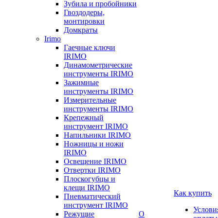
Зубила и пробойники
Гвоздодеры,
монтировки
Домкраты
Irimo
Гаечные ключи
IRIMO
Динамометрические
инструменты IRIMO
Зажимные
инструменты IRIMO
Измерительные
инструменты IRIMO
Крепежный
инструмент IRIMO
Напильники IRIMO
Ножницы и ножи
IRIMO
Освещение IRIMO
Отвертки IRIMO
Плоскогубцы и
клещи IRIMO
Как купить
Пневматический
инструмент IRIMO
Услови
Режущие
О