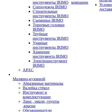
оплаты
инструменты IRIMO
компании
Услови
Спецодежда IRIMO
достав
Строительные
инструменты IRIMO
Съемники IRIMO
Торцевые головки
IRIMO
Трубные
инструменты IRIMO
Ударные
инструменты IRIMO
Хранение
инструмента IRIMO
Электроинструмент
IRIMO
APAC
Малярно-кузовной
Абразивные материалы
Вклейка стёкол
Инструмент и
комплектующие
Лаки , эмали, грунты
,краски
Обезжириватели