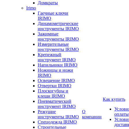
Домкраты
Irimo
Гаечные ключи
IRIMO
Динамометрические
инструменты IRIMO
Зажимные
инструменты IRIMO
Измерительные
инструменты IRIMO
Крепежный
инструмент IRIMO
Напильники IRIMO
Ножницы и ножи
IRIMO
Освещение IRIMO
Отвертки IRIMO
Плоскогубцы и
клещи IRIMO
Как купить
Пневматический
инструмент IRIMO
Услови
Режущие
О
оплаты
инструменты IRIMO
компании
Услови
Спецодежда IRIMO
достав
Строительные