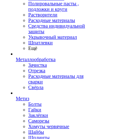
Полировальные пасты ,
подложки и круги
Растворители
Расходные материалы
Средства индивидуальной
защиты
Укрывочный материал
Шпатлевки
Ещё
Металлообработка
Зачистка
Отрезка
Расходные материалы для
сварки
Свёрла
Метиз
Болты
Гайки
Заклёпки
Саморезы
Хомуты червячные
Шайбы
Шплинты