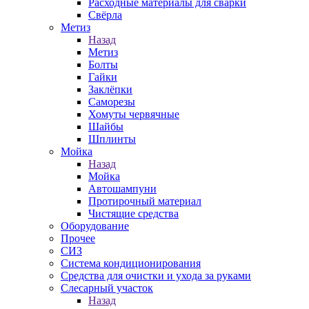
Расходные материалы для сварки
Свёрла
Метиз
Назад
Метиз
Болты
Гайки
Заклёпки
Саморезы
Хомуты червячные
Шайбы
Шплинты
Мойка
Назад
Мойка
Автошампуни
Протирочный материал
Чистящие средства
Оборудование
Прочее
СИЗ
Система кондиционирования
Средства для очистки и ухода за руками
Слесарный участок
Назад