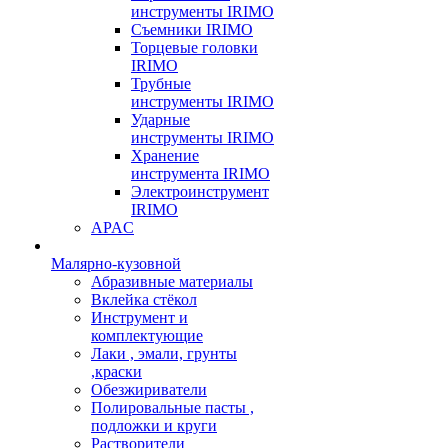
инструменты IRIMO
Съемники IRIMO
Торцевые головки
IRIMO
Трубные
инструменты IRIMO
Ударные
инструменты IRIMO
Хранение
инструмента IRIMO
Электроинструмент
IRIMO
APAC
Малярно-кузовной
Абразивные материалы
Вклейка стёкол
Инструмент и
комплектующие
Лаки , эмали, грунты
,краски
Обезжириватели
Полировальные пасты ,
подложки и круги
Растворители