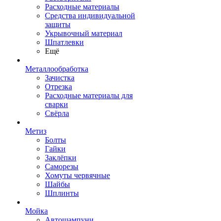
Расходные материалы
Средства индивидуальной
защиты
Укрывочный материал
Шпатлевки
Ещё
Металлообработка
Зачистка
Отрезка
Расходные материалы для
сварки
Свёрла
Метиз
Болты
Гайки
Заклёпки
Саморезы
Хомуты червячные
Шайбы
Шплинты
Мойка
Автошампуни