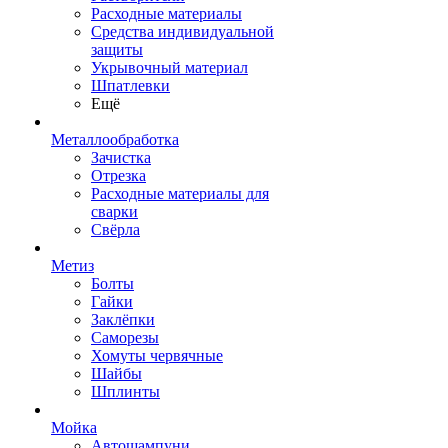
Расходные материалы
Средства индивидуальной
защиты
Укрывочный материал
Шпатлевки
Ещё
Металлообработка
Зачистка
Отрезка
Расходные материалы для
сварки
Свёрла
Метиз
Болты
Гайки
Заклёпки
Саморезы
Хомуты червячные
Шайбы
Шплинты
Мойка
Автошампуни