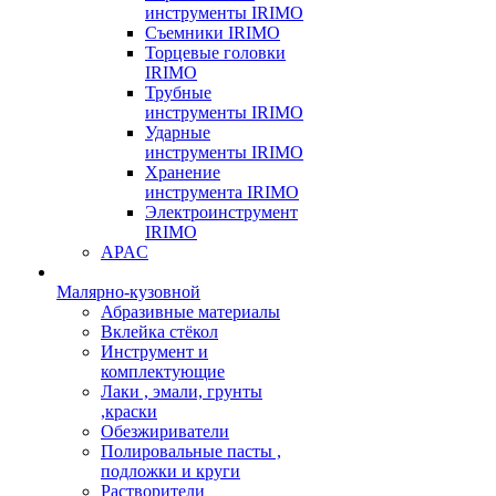
инструменты IRIMO
Съемники IRIMO
Торцевые головки
IRIMO
Трубные
инструменты IRIMO
Ударные
инструменты IRIMO
Хранение
инструмента IRIMO
Электроинструмент
IRIMO
APAC
Малярно-кузовной
Абразивные материалы
Вклейка стёкол
Инструмент и
комплектующие
Лаки , эмали, грунты
,краски
Обезжириватели
Полировальные пасты ,
подложки и круги
Растворители