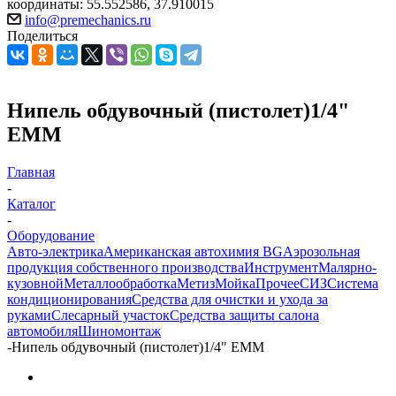
координаты: 55.552586, 37.910015
info@premechanics.ru
Поделиться
Нипель обдувочный (пистолет)1/4"
EMM
Главная
-
Каталог
-
Оборудование
Авто-электрика
Американская автохимия BG
Аэрозольная
продукция собственного производства
Инструмент
Малярно-
кузовной
Металлообработка
Метиз
Мойка
Прочее
СИЗ
Система
кондиционирования
Средства для очистки и ухода за
руками
Слесарный участок
Средства защиты салона
автомобиля
Шиномонтаж
-
Нипель обдувочный (пистолет)1/4" EMM