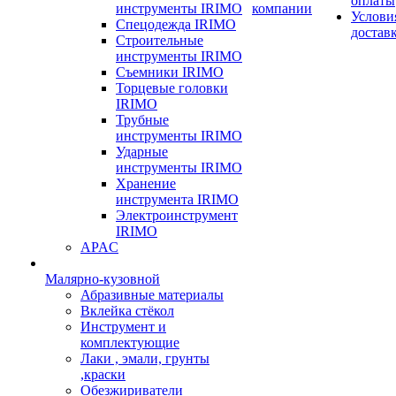
оплаты
инструменты IRIMO
компании
Услови
Спецодежда IRIMO
достав
Строительные
инструменты IRIMO
Съемники IRIMO
Торцевые головки
IRIMO
Трубные
инструменты IRIMO
Ударные
инструменты IRIMO
Хранение
инструмента IRIMO
Электроинструмент
IRIMO
APAC
Малярно-кузовной
Абразивные материалы
Вклейка стёкол
Инструмент и
комплектующие
Лаки , эмали, грунты
,краски
Обезжириватели