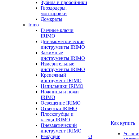
Зубила и пробойники
Гвоздодеры,
монтировки
Домкраты
Irimo
Гаечные ключи
IRIMO
Динамометрические
инструменты IRIMO
Зажимные
инструменты IRIMO
Измерительные
инструменты IRIMO
Крепежный
инструмент IRIMO
Напильники IRIMO
Ножницы и ножи
IRIMO
Освещение IRIMO
Отвертки IRIMO
Плоскогубцы и
клещи IRIMO
Как купить
Пневматический
инструмент IRIMO
Услови
Режущие
О