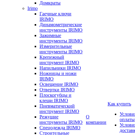
Домкраты
Irimo
Гаечные ключи
IRIMO
Динамометрические
инструменты IRIMO
Зажимные
инструменты IRIMO
Измерительные
инструменты IRIMO
Крепежный
инструмент IRIMO
Напильники IRIMO
Ножницы и ножи
IRIMO
Освещение IRIMO
Отвертки IRIMO
Плоскогубцы и
клещи IRIMO
Как купить
Пневматический
инструмент IRIMO
Услови
Режущие
О
оплаты
инструменты IRIMO
компании
Услови
Спецодежда IRIMO
достав
Строительные