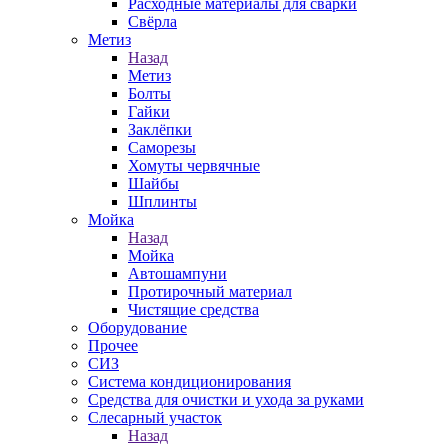
Расходные материалы для сварки
Свёрла
Метиз
Назад
Метиз
Болты
Гайки
Заклёпки
Саморезы
Хомуты червячные
Шайбы
Шплинты
Мойка
Назад
Мойка
Автошампуни
Протирочный материал
Чистящие средства
Оборудование
Прочее
СИЗ
Система кондиционирования
Средства для очистки и ухода за руками
Слесарный участок
Назад