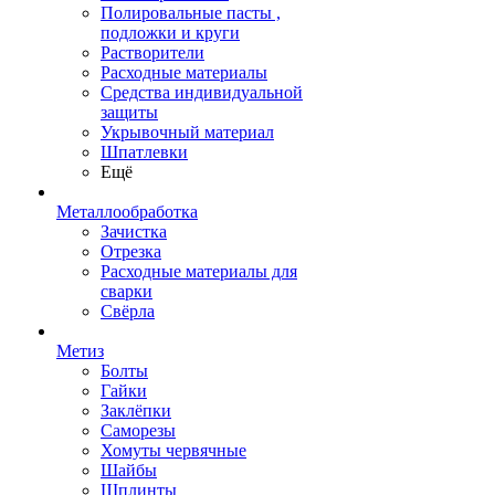
Полировальные пасты ,
подложки и круги
Растворители
Расходные материалы
Средства индивидуальной
защиты
Укрывочный материал
Шпатлевки
Ещё
Металлообработка
Зачистка
Отрезка
Расходные материалы для
сварки
Свёрла
Метиз
Болты
Гайки
Заклёпки
Саморезы
Хомуты червячные
Шайбы
Шплинты