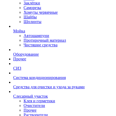
Заклёпки
Саморезы
Хомуты червячные
Шайбы
Шплинты
Мойка
Автошампуни
Протирочный материал
Чистящие средства
Оборудование
Прочее
СИЗ
Система кондиционирования
Средства для очистки и ухода за руками
Слесарный участок
Клея и герметики
Очистители
Прочее
Растворители