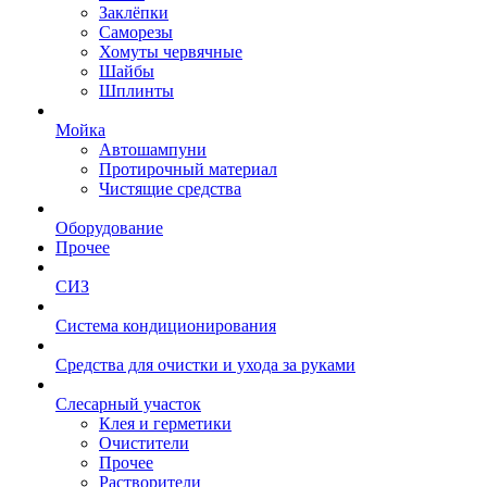
Заклёпки
Саморезы
Хомуты червячные
Шайбы
Шплинты
Мойка
Автошампуни
Протирочный материал
Чистящие средства
Оборудование
Прочее
СИЗ
Система кондиционирования
Средства для очистки и ухода за руками
Слесарный участок
Клея и герметики
Очистители
Прочее
Растворители