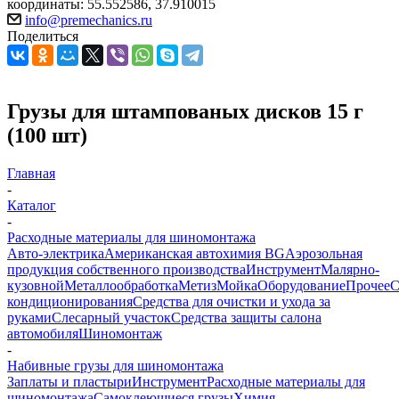
координаты: 55.552586, 37.910015
info@premechanics.ru
Поделиться
Грузы для штампованых дисков 15 г
(100 шт)
Главная
-
Каталог
-
Расходные материалы для шиномонтажа
Авто-электрика
Американская автохимия BG
Аэрозольная
продукция собственного производства
Инструмент
Малярно-
кузовной
Металлообработка
Метиз
Мойка
Оборудование
Прочее
кондиционирования
Средства для очистки и ухода за
руками
Слесарный участок
Средства защиты салона
автомобиля
Шиномонтаж
-
Набивные грузы для шиномонтажа
Заплаты и пластыри
Инструмент
Расходные материалы для
шиномонтажа
Самоклеющиеся грузы
Химия