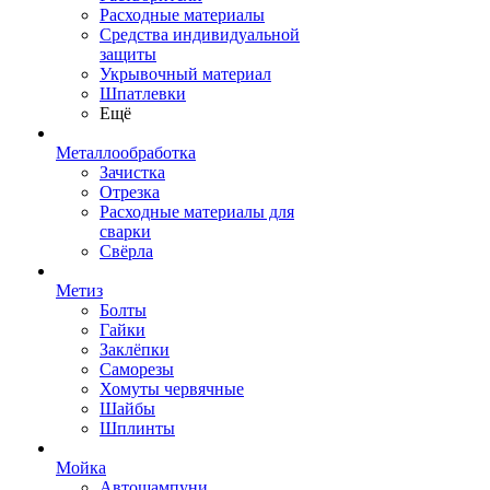
Расходные материалы
Средства индивидуальной
защиты
Укрывочный материал
Шпатлевки
Ещё
Металлообработка
Зачистка
Отрезка
Расходные материалы для
сварки
Свёрла
Метиз
Болты
Гайки
Заклёпки
Саморезы
Хомуты червячные
Шайбы
Шплинты
Мойка
Автошампуни