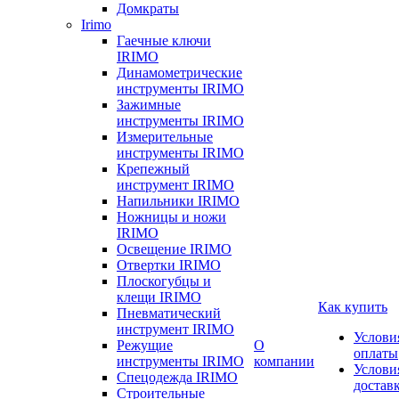
Домкраты
Irimo
Гаечные ключи
IRIMO
Динамометрические
инструменты IRIMO
Зажимные
инструменты IRIMO
Измерительные
инструменты IRIMO
Крепежный
инструмент IRIMO
Напильники IRIMO
Ножницы и ножи
IRIMO
Освещение IRIMO
Отвертки IRIMO
Плоскогубцы и
клещи IRIMO
Как купить
Пневматический
инструмент IRIMO
Услови
Режущие
О
оплаты
инструменты IRIMO
компании
Услови
Спецодежда IRIMO
достав
Строительные