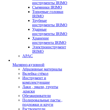
инструменты IRIMO
Съемники IRIMO
Торцевые головки
IRIMO
Трубные
инструменты IRIMO
Ударные
инструменты IRIMO
Хранение
инструмента IRIMO
Электроинструмент
IRIMO
APAC
Малярно-кузовной
Абразивные материалы
Вклейка стёкол
Инструмент и
комплектующие
Лаки , эмали, грунты
,краски
Обезжириватели
Полировальные пасты ,
подложки и круги
Растворители