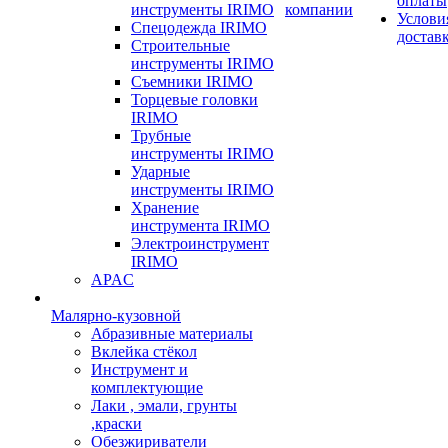
оплаты
инструменты IRIMO
компании
Услови
Спецодежда IRIMO
достав
Строительные
инструменты IRIMO
Съемники IRIMO
Торцевые головки
IRIMO
Трубные
инструменты IRIMO
Ударные
инструменты IRIMO
Хранение
инструмента IRIMO
Электроинструмент
IRIMO
APAC
Малярно-кузовной
Абразивные материалы
Вклейка стёкол
Инструмент и
комплектующие
Лаки , эмали, грунты
,краски
Обезжириватели