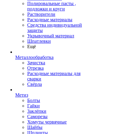
Полировальные пасты ,
подложки и круги
Растворители
Расходные материалы
Средства индивидуальной
защиты
Укрывочный материал
Шпатлевки
Ещё
Металлообработка
Зачистка
Отрезка
Расходные материалы для
сварки
Свёрла
Метиз
Болты
Гайки
Заклёпки
Саморезы
Хомуты червячные
Шайбы
Шплинты