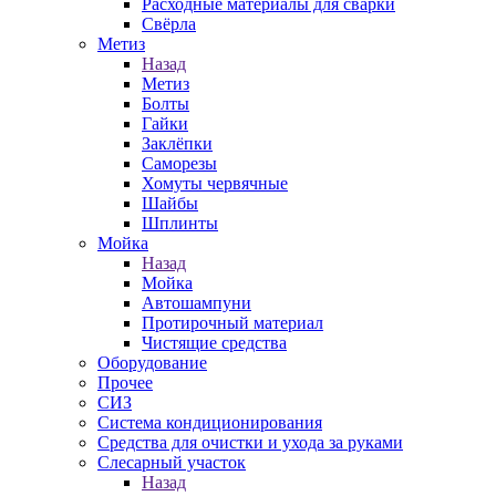
Расходные материалы для сварки
Свёрла
Метиз
Назад
Метиз
Болты
Гайки
Заклёпки
Саморезы
Хомуты червячные
Шайбы
Шплинты
Мойка
Назад
Мойка
Автошампуни
Протирочный материал
Чистящие средства
Оборудование
Прочее
СИЗ
Система кондиционирования
Средства для очистки и ухода за руками
Слесарный участок
Назад