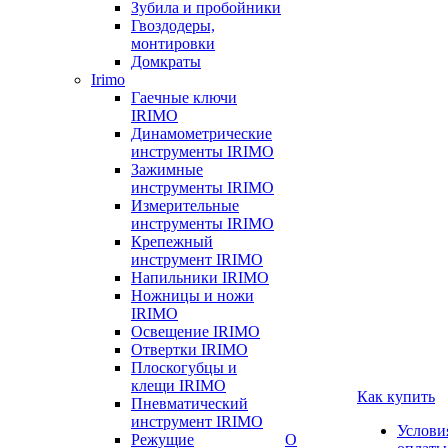
Зубила и пробойники
Гвоздодеры,
монтировки
Домкраты
Irimo
Гаечные ключи
IRIMO
Динамометрические
инструменты IRIMO
Зажимные
инструменты IRIMO
Измерительные
инструменты IRIMO
Крепежный
инструмент IRIMO
Напильники IRIMO
Ножницы и ножи
IRIMO
Освещение IRIMO
Отвертки IRIMO
Плоскогубцы и
клещи IRIMO
Как купить
Пневматический
инструмент IRIMO
Услови
Режущие
О