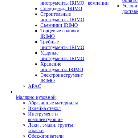
оплаты
инструменты IRIMO
компании
Услови
Спецодежда IRIMO
достав
Строительные
инструменты IRIMO
Съемники IRIMO
Торцевые головки
IRIMO
Трубные
инструменты IRIMO
Ударные
инструменты IRIMO
Хранение
инструмента IRIMO
Электроинструмент
IRIMO
APAC
Малярно-кузовной
Абразивные материалы
Вклейка стёкол
Инструмент и
комплектующие
Лаки , эмали, грунты
,краски
Обезжириватели