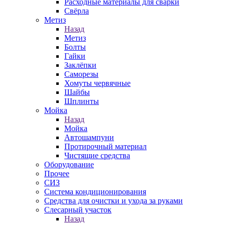
Расходные материалы для сварки
Свёрла
Метиз
Назад
Метиз
Болты
Гайки
Заклёпки
Саморезы
Хомуты червячные
Шайбы
Шплинты
Мойка
Назад
Мойка
Автошампуни
Протирочный материал
Чистящие средства
Оборудование
Прочее
СИЗ
Система кондиционирования
Средства для очистки и ухода за руками
Слесарный участок
Назад