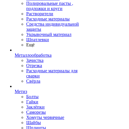
Полировальные пасты ,
подложки и круги
Растворители
Расходные материалы
Средства индивидуальной
защиты
Укрывочный материал
Шпатлевки
Ещё
Металлообработка
Зачистка
Отрезка
Расходные материалы для
сварки
Свёрла
Метиз
Болты
Гайки
Заклёпки
Саморезы
Хомуты червячные
Шайбы
Шплинты