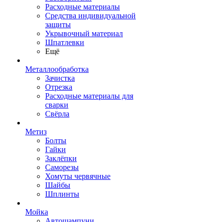
Расходные материалы
Средства индивидуальной
защиты
Укрывочный материал
Шпатлевки
Ещё
Металлообработка
Зачистка
Отрезка
Расходные материалы для
сварки
Свёрла
Метиз
Болты
Гайки
Заклёпки
Саморезы
Хомуты червячные
Шайбы
Шплинты
Мойка
Автошампуни