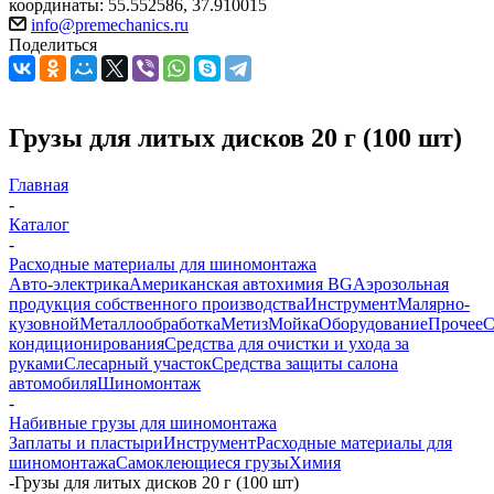
координаты: 55.552586, 37.910015
info@premechanics.ru
Поделиться
Грузы для литых дисков 20 г (100 шт)
Главная
-
Каталог
-
Расходные материалы для шиномонтажа
Авто-электрика
Американская автохимия BG
Аэрозольная
продукция собственного производства
Инструмент
Малярно-
кузовной
Металлообработка
Метиз
Мойка
Оборудование
Прочее
кондиционирования
Средства для очистки и ухода за
руками
Слесарный участок
Средства защиты салона
автомобиля
Шиномонтаж
-
Набивные грузы для шиномонтажа
Заплаты и пластыри
Инструмент
Расходные материалы для
шиномонтажа
Самоклеющиеся грузы
Химия
-
Грузы для литых дисков 20 г (100 шт)