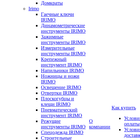
Домкраты
Irimo
Гаечные ключи
IRIMO
Динамометрические
инструменты IRIMO
Зажимные
инструменты IRIMO
Измерительные
инструменты IRIMO
Крепежный
инструмент IRIMO
Напильники IRIMO
Ножницы и ножи
IRIMO
Освещение IRIMO
Отвертки IRIMO
Плоскогубцы и
клещи IRIMO
Как купить
Пневматический
инструмент IRIMO
Услови
Режущие
О
оплаты
инструменты IRIMO
компании
Услови
Спецодежда IRIMO
достав
Строительные