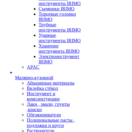
инструменты IRIMO
Съемники IRIMO
Торцевые головки
IRIMO
Трубные
инструменты IRIMO
Ударные
инструменты IRIMO
Хранение
инструмента IRIMO
Электроинструмент
IRIMO
APAC
Малярно-кузовной
Абразивные материалы
Вклейка стёкол
Инструмент и
комплектующие
Лаки , эмали, грунты
,краски
Обезжириватели
Полировальные пасты ,
подложки и круги
Растворители