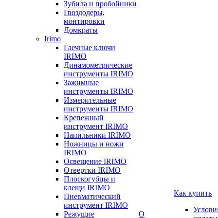
Зубила и пробойники
Гвоздодеры,
монтировки
Домкраты
Irimo
Гаечные ключи
IRIMO
Динамометрические
инструменты IRIMO
Зажимные
инструменты IRIMO
Измерительные
инструменты IRIMO
Крепежный
инструмент IRIMO
Напильники IRIMO
Ножницы и ножи
IRIMO
Освещение IRIMO
Отвертки IRIMO
Плоскогубцы и
клещи IRIMO
Как купить
Пневматический
инструмент IRIMO
Услови
Режущие
О