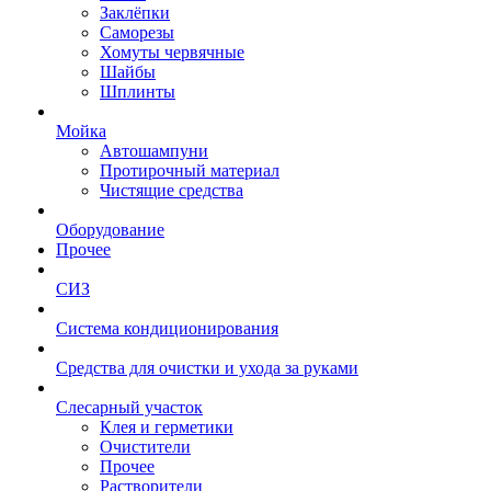
Заклёпки
Саморезы
Хомуты червячные
Шайбы
Шплинты
Мойка
Автошампуни
Протирочный материал
Чистящие средства
Оборудование
Прочее
СИЗ
Система кондиционирования
Средства для очистки и ухода за руками
Слесарный участок
Клея и герметики
Очистители
Прочее
Растворители