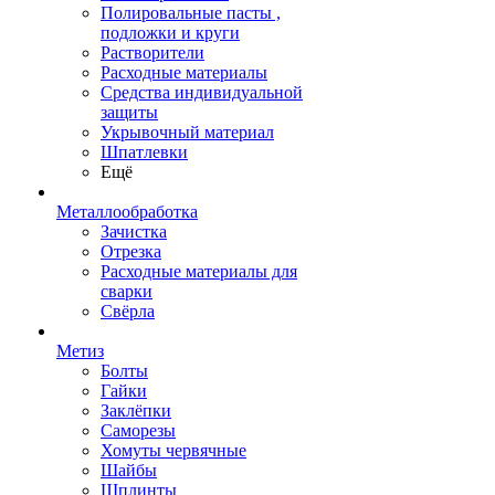
Полировальные пасты ,
подложки и круги
Растворители
Расходные материалы
Средства индивидуальной
защиты
Укрывочный материал
Шпатлевки
Ещё
Металлообработка
Зачистка
Отрезка
Расходные материалы для
сварки
Свёрла
Метиз
Болты
Гайки
Заклёпки
Саморезы
Хомуты червячные
Шайбы
Шплинты