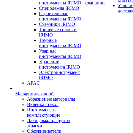
оплаты
инструменты IRIMO
компании
Услови
Спецодежда IRIMO
достав
Строительные
инструменты IRIMO
Съемники IRIMO
Торцевые головки
IRIMO
Трубные
инструменты IRIMO
Ударные
инструменты IRIMO
Хранение
инструмента IRIMO
Электроинструмент
IRIMO
APAC
Малярно-кузовной
Абразивные материалы
Вклейка стёкол
Инструмент и
комплектующие
Лаки , эмали, грунты
,краски
Обезжириватели