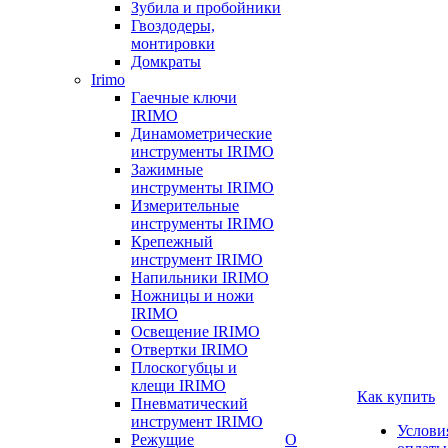
Зубила и пробойники
Гвоздодеры,
монтировки
Домкраты
Irimo
Гаечные ключи
IRIMO
Динамометрические
инструменты IRIMO
Зажимные
инструменты IRIMO
Измерительные
инструменты IRIMO
Крепежный
инструмент IRIMO
Напильники IRIMO
Ножницы и ножи
IRIMO
Освещение IRIMO
Отвертки IRIMO
Плоскогубцы и
клещи IRIMO
Как купить
Пневматический
инструмент IRIMO
Услови
Режущие
О