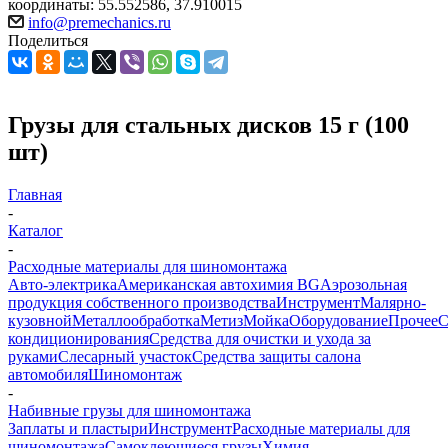
координаты: 55.552586, 37.910015
info@premechanics.ru
Поделиться
Грузы для стальных дисков 15 г (100
шт)
Главная
-
Каталог
-
Расходные материалы для шиномонтажа
Авто-электрика
Американская автохимия BG
Аэрозольная
продукция собственного производства
Инструмент
Малярно-
кузовной
Металлообработка
Метиз
Мойка
Оборудование
Прочее
кондиционирования
Средства для очистки и ухода за
руками
Слесарный участок
Средства защиты салона
автомобиля
Шиномонтаж
-
Набивные грузы для шиномонтажа
Заплаты и пластыри
Инструмент
Расходные материалы для
шиномонтажа
Самоклеющиеся грузы
Химия