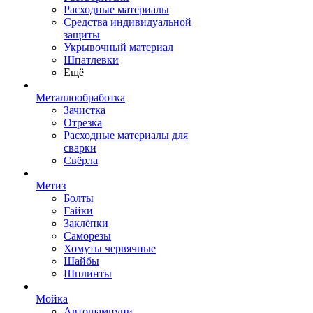
Расходные материалы
Средства индивидуальной
защиты
Укрывочный материал
Шпатлевки
Ещё
Металлообработка
Зачистка
Отрезка
Расходные материалы для
сварки
Свёрла
Метиз
Болты
Гайки
Заклёпки
Саморезы
Хомуты червячные
Шайбы
Шплинты
Мойка
Автошампуни