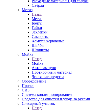
Расходные материалы для сварки
Свёрла
Метиз
Назад
Метиз
Болты
Гайки
Заклёпки
Саморезы
Хомуты червячные
Шайбы
Шплинты
Мойка
Назад
Мойка
Автошампуни
Протирочный материал
Чистящие средства
Оборудование
Прочее
СИЗ
Система кондиционирования
Средства для очистки и ухода за руками
Слесарный участок
Назад