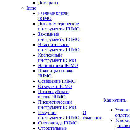
Домкраты
Irimo
Гаечные ключи
IRIMO
Динамометрические
инструменты IRIMO
Зажимные
инструменты IRIMO
Измерительные
инструменты IRIMO
Крепежный
инструмент IRIMO
Напильники IRIMO
Ножницы и ножи
IRIMO
Освещение IRIMO
Отвертки IRIMO
Плоскогубцы и
клещи IRIMO
Как купить
Пневматический
инструмент IRIMO
Услови
Режущие
О
оплаты
инструменты IRIMO
компании
Услови
Спецодежда IRIMO
достав
Строительные