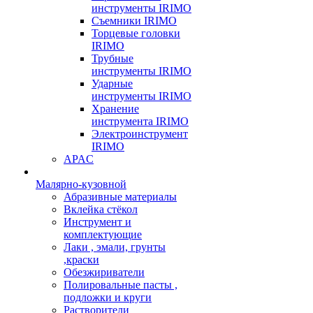
инструменты IRIMO
Съемники IRIMO
Торцевые головки
IRIMO
Трубные
инструменты IRIMO
Ударные
инструменты IRIMO
Хранение
инструмента IRIMO
Электроинструмент
IRIMO
APAC
Малярно-кузовной
Абразивные материалы
Вклейка стёкол
Инструмент и
комплектующие
Лаки , эмали, грунты
,краски
Обезжириватели
Полировальные пасты ,
подложки и круги
Растворители