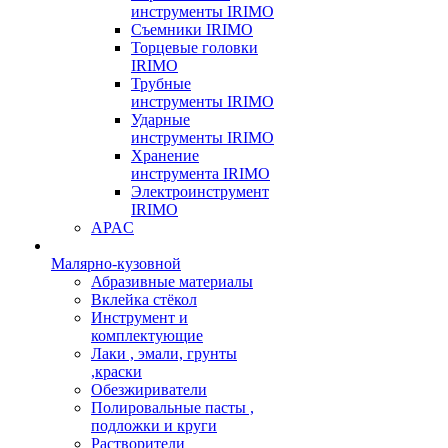
инструменты IRIMO
Съемники IRIMO
Торцевые головки
IRIMO
Трубные
инструменты IRIMO
Ударные
инструменты IRIMO
Хранение
инструмента IRIMO
Электроинструмент
IRIMO
APAC
Малярно-кузовной
Абразивные материалы
Вклейка стёкол
Инструмент и
комплектующие
Лаки , эмали, грунты
,краски
Обезжириватели
Полировальные пасты ,
подложки и круги
Растворители