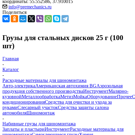
координаты: 55.552586, 37.910015
info@premechanics.ru
Поделиться
Грузы для стальных дисков 25 г (100
шт)
Главная
-
Каталог
-
Расходные материалы для шиномонтажа
Авто-электрика
Американская автохимия BG
Аэрозольная
продукция собственного производства
Инструмент
Малярно-
кузовной
Металлообработка
Метиз
Мойка
Оборудование
Прочее
кондиционирования
Средства для очистки и ухода за
руками
Слесарный участок
Средства защиты салона
автомобиля
Шиномонтаж
-
Набивные грузы для шиномонтажа
Заплаты и пластыри
Инструмент
Расходные материалы для
шиномонтажа
Самоклеющиеся грузы
Химия