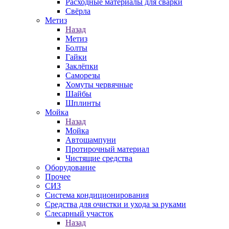
Расходные материалы для сварки
Свёрла
Метиз
Назад
Метиз
Болты
Гайки
Заклёпки
Саморезы
Хомуты червячные
Шайбы
Шплинты
Мойка
Назад
Мойка
Автошампуни
Протирочный материал
Чистящие средства
Оборудование
Прочее
СИЗ
Система кондиционирования
Средства для очистки и ухода за руками
Слесарный участок
Назад