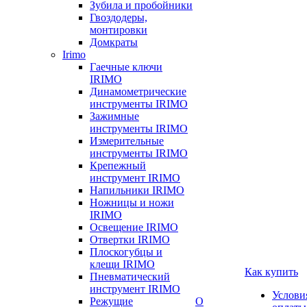
Зубила и пробойники
Гвоздодеры,
монтировки
Домкраты
Irimo
Гаечные ключи
IRIMO
Динамометрические
инструменты IRIMO
Зажимные
инструменты IRIMO
Измерительные
инструменты IRIMO
Крепежный
инструмент IRIMO
Напильники IRIMO
Ножницы и ножи
IRIMO
Освещение IRIMO
Отвертки IRIMO
Плоскогубцы и
клещи IRIMO
Как купить
Пневматический
инструмент IRIMO
Услови
Режущие
О