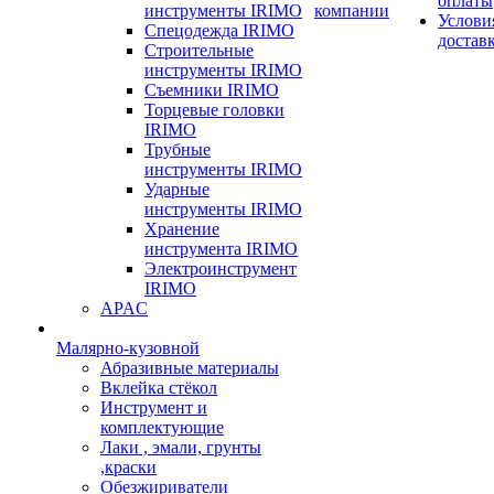
оплаты
инструменты IRIMO
компании
Услови
Спецодежда IRIMO
достав
Строительные
инструменты IRIMO
Съемники IRIMO
Торцевые головки
IRIMO
Трубные
инструменты IRIMO
Ударные
инструменты IRIMO
Хранение
инструмента IRIMO
Электроинструмент
IRIMO
APAC
Малярно-кузовной
Абразивные материалы
Вклейка стёкол
Инструмент и
комплектующие
Лаки , эмали, грунты
,краски
Обезжириватели