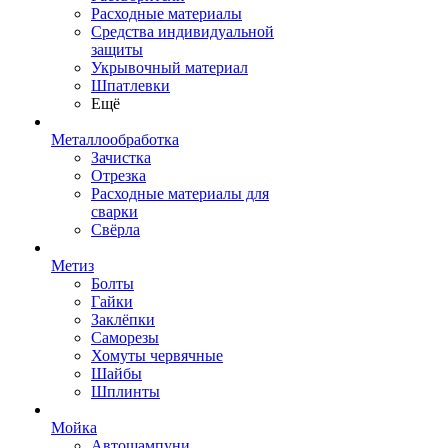
Расходные материалы
Средства индивидуальной
защиты
Укрывочный материал
Шпатлевки
Ещё
Металлообработка
Зачистка
Отрезка
Расходные материалы для
сварки
Свёрла
Метиз
Болты
Гайки
Заклёпки
Саморезы
Хомуты червячные
Шайбы
Шплинты
Мойка
Автошампуни