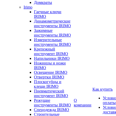
Домкраты
Irimo
Гаечные ключи
IRIMO
Динамометрические
инструменты IRIMO
Зажимные
инструменты IRIMO
Измерительные
инструменты IRIMO
Крепежный
инструмент IRIMO
Напильники IRIMO
Ножницы и ножи
IRIMO
Освещение IRIMO
Отвертки IRIMO
Плоскогубцы и
клещи IRIMO
Как купить
Пневматический
инструмент IRIMO
Услови
Режущие
О
оплаты
инструменты IRIMO
компании
Услови
Спецодежда IRIMO
достав
Строительные