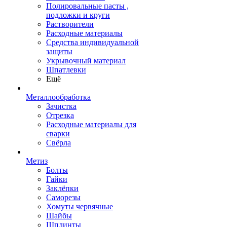
Полировальные пасты ,
подложки и круги
Растворители
Расходные материалы
Средства индивидуальной
защиты
Укрывочный материал
Шпатлевки
Ещё
Металлообработка
Зачистка
Отрезка
Расходные материалы для
сварки
Свёрла
Метиз
Болты
Гайки
Заклёпки
Саморезы
Хомуты червячные
Шайбы
Шплинты